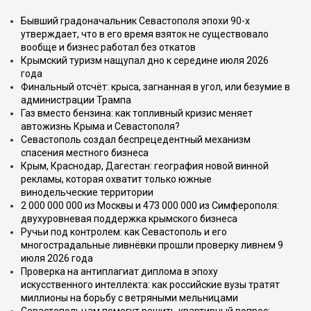
Бывший градоначальник Севастополя эпохи 90-х
утверждает, что в его время взяток не существовало
вообще и бизнес работал без откатов
Крымский туризм нащупал дно к середине июля 2026
года
Финальный отсчёт: крыса, загнанная в угол, или безумие в
администрации Трампа
Газ вместо бензина: как топливный кризис меняет
автожизнь Крыма и Севастополя?
Севастополь создал беспрецедентный механизм
спасения местного бизнеса
Крым, Краснодар, Дагестан: география новой винной
рекламы, которая охватит только южные
винодельческие территории
2 000 000 000 из Москвы и 473 000 000 из Симферополя:
двухуровневая поддержка крымского бизнеса
Ручьи под контролем: как Севастополь и его
многострадальные ливнёвки прошли проверку ливнем 9
июля 2026 года
Проверка на антиплагиат диплома в эпоху
искусственного интеллекта: как российские вузы тратят
миллионы на борьбу с ветряными мельницами