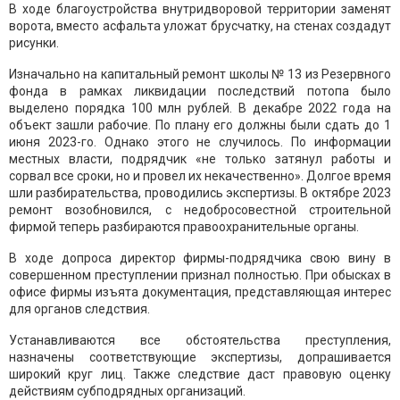
В ходе благоустройства внутридворовой территории заменят
ворота, вместо асфальта уложат брусчатку, на стенах создадут
рисунки.
Изначально на капитальный ремонт школы № 13 из Резервного
фонда в рамках ликвидации последствий потопа было
выделено порядка 100 млн рублей. В декабре 2022 года на
объект зашли рабочие. По плану его должны были сдать до 1
июня 2023-го. Однако этого не случилось. По информации
местных власти, подрядчик «не только затянул работы и
сорвал все сроки, но и провел их некачественно». Долгое время
шли разбирательства, проводились экспертизы. В октябре 2023
ремонт возобновился, с недобросовестной строительной
фирмой теперь разбираются правоохранительные органы.
В ходе допроса директор фирмы-подрядчика свою вину в
совершенном преступлении признал полностью. При обысках в
офисе фирмы изъята документация, представляющая интерес
для органов следствия.
Устанавливаются все обстоятельства преступления,
назначены соответствующие экспертизы, допрашивается
широкий круг лиц. Также следствие даст правовую оценку
действиям субподрядных организаций.