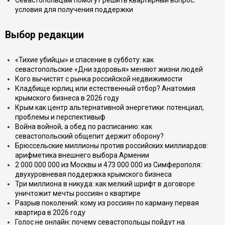
Севастопольцам помогут решить квартирный вопрос:
условия для получения поддержки
Выбор редакции
«Тихие убийцы» и спасение в субботу: как
севастопольские «Дни здоровья» меняют жизни людей
Кого вычистят с рынка российской недвижимости
Кладбище юрлиц или естественный отбор? Анатомия
крымского бизнеса в 2026 году
Крым как центр альтернативной энергетики: потенциал,
проблемы и перспективыф
Война войной, а обед по расписанию: как
севастопольский общепит держит оборону?
Брюссельские миллионы против российских миллиардов:
арифметика внешнего выбора Армении
2 000 000 000 из Москвы и 473 000 000 из Симферополя:
двухуровневая поддержка крымского бизнеса
Три миллиона в никуда: как мелкий шрифт в договоре
уничтожит мечты россиян о квартире
Разрыв поколений: кому из россиян по карману первая
квартира в 2026 году
Голос не онлайн: почему севастопольцы пойдут на