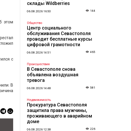
склады Wildberries
144
06.08.2026 16:50
б этом
Общество
Центр социального
обслуживания Севастополя
рестал
проводит бесплатные курсы
отложил
цифровой грамотности
465
06.08.2026 14:51
тился с
Происшествия
В Севастополе снова
объявлена воздушная
тревога
нили. В
581
06.08.2026 14:48
Причина
Недвижимость
Прокуратура Севастополя
защитила права мужчины,
проживающего в аварийном
доме
226
06.08.2026 12:38