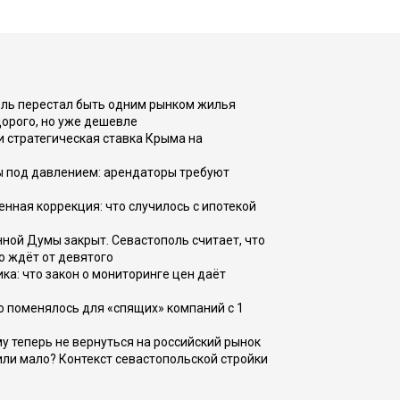
оль перестал быть одним рынком жилья
дорого, но уже дешевле
и стратегическая ставка Крыма на
ы под давлением: арендаторы требуют
енная коррекция: что случилось с ипотекой
ной Думы закрыт. Севастополь считает, что
о ждёт от девятого
ка: что закон о мониторинге цен даёт
о поменялось для «спящих» компаний с 1
ому теперь не вернуться на российский рынок
или мало? Контекст севастопольской стройки