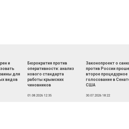
рен и
Бюрократия против
Законопроект о санк
зовать
оперативности: анализ
против России прош
раины для
нового стандарта
второе процедурное
ых видов
работы крымских
голосование в Сенат
чиновников
США
01.08.2026 12:35
30.07.2026 18:22