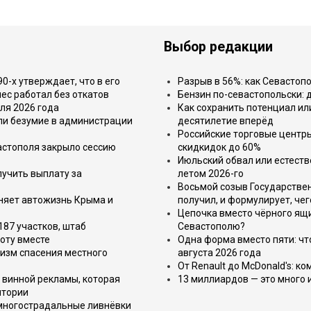
Выбор редакции
-х утверждает, что в его
Разрыв в 56%: как Севастоп
ес работал без откатов
Бензин по-севастопольски: 
ля 2026 года
Как сохранить потенциал ил
или безумие в администрации
десятилетие вперёд
Российские торговые центр
астополя закрыло сессию
скидкидок до 60%
Июльский обвал или естеств
лучить выплату за
летом 2026-го
Восьмой созыв Государствен
еняет автожизнь Крыма и
получил, и формулирует, чег
Цепочка вместо чёрного ящи
187 участков, штаб
Севастополю?
оту вместе
Одна форма вместо пяти: чт
изм спасения местного
августа 2026 года
От Renault до McDonald's: к
 винной рекламы, которая
13 миллиардов — это много 
итории
 многострадальные ливнёвки