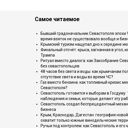
Самое читаемое
Бывший градоначальник Севастополя эпохи 90
время взяток не существовало вообще и бизн
Крымский туризм нащупал дно к середине ию
Финальный отсчёт: крыса, загнанная в угол, 
Трампа
Ритуал вместо диалога: как Заксобрание Сев
без севастопольцев
48 часов без света и воды: как крымчанам по
отсутствие света и воды во время ЧС?
Газ вместо бензина: как топливный кризис м
Севастополя?
Севастополь готовится к выборам в Госдуму: 
наблюдения и семьи, которые делают эту раб
Севастополь создал беспрецедентный механ
бизнеса
Крым, Краснодар, Дагестан: география новой
охватит только южные винодельческие терр
Ручьи под контролем: как Севастополь и его