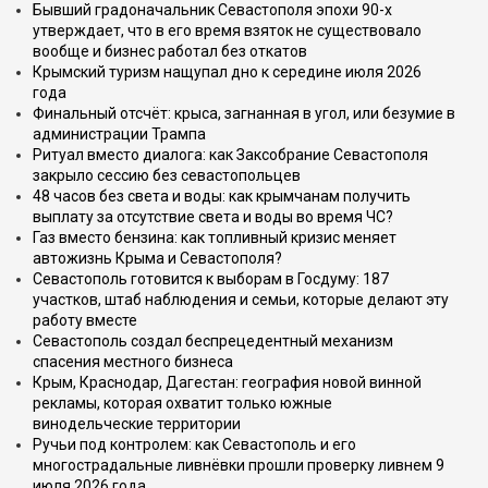
Бывший градоначальник Севастополя эпохи 90-х
утверждает, что в его время взяток не существовало
вообще и бизнес работал без откатов
Крымский туризм нащупал дно к середине июля 2026
года
Финальный отсчёт: крыса, загнанная в угол, или безумие в
администрации Трампа
Ритуал вместо диалога: как Заксобрание Севастополя
закрыло сессию без севастопольцев
48 часов без света и воды: как крымчанам получить
выплату за отсутствие света и воды во время ЧС?
Газ вместо бензина: как топливный кризис меняет
автожизнь Крыма и Севастополя?
Севастополь готовится к выборам в Госдуму: 187
участков, штаб наблюдения и семьи, которые делают эту
работу вместе
Севастополь создал беспрецедентный механизм
спасения местного бизнеса
Крым, Краснодар, Дагестан: география новой винной
рекламы, которая охватит только южные
винодельческие территории
Ручьи под контролем: как Севастополь и его
многострадальные ливнёвки прошли проверку ливнем 9
июля 2026 года