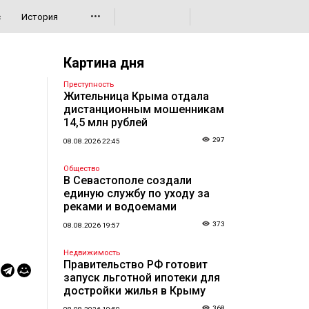
•••
с
История
Картина дня
Преступность
Жительница Крыма отдала
дистанционным мошенникам
14,5 млн рублей
297
08.08.2026 22:45
Общество
В Севастополе создали
единую службу по уходу за
реками и водоемами
373
08.08.2026 19:57
Недвижимость
Правительство РФ готовит
запуск льготной ипотеки для
достройки жилья в Крыму
368