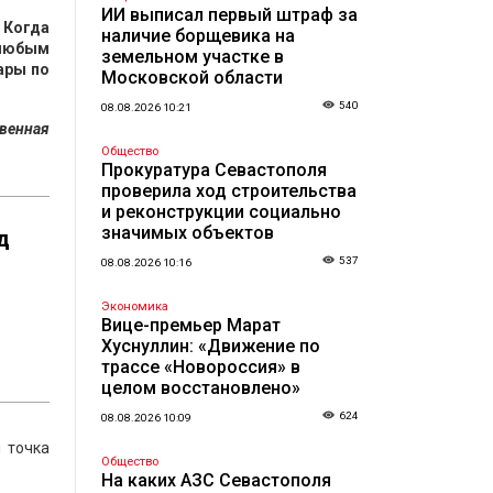
ИИ выписал первый штраф за
.
Когда
наличие борщевика на
 любым
земельном участке в
ары по
Московской области
540
08.08.2026 10:21
твенная
Общество
Прокуратура Севастополя
проверила ход строительства
и реконструкции социально
значимых объектов
д
537
08.08.2026 10:16
Экономика
Вице-премьер Марат
Хуснуллин: «Движение по
трассе «Новороссия» в
целом восстановлено»
624
08.08.2026 10:09
 точка
Общество
На каких АЗС Севастополя