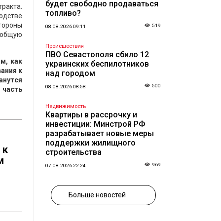
будет свободно продаваться
тракта.
топливо?
водстве
тороны
519
08.08.2026 09:11
 общую
Происшествия
ПВО Севастополя сбило 12
м, как
украинских беспилотников
ания к
над городом
анутся
500
08.08.2026 08:58
 часть
Недвижимость
Квартиры в рассрочку и
инвестиции: Минстрой РФ
разрабатывает новые меры
поддержки жилищного
 к
строительства
м
969
07.08.2026 22:24
Больше новостей