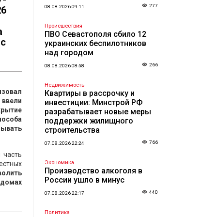
277
08.08.2026 09:11
26
Происшествия
а
ПВО Севастополя сбило 12
 с
украинских беспилотников
над городом
266
08.08.2026 08:58
Недвижимость
изовал
Квартиры в рассрочку и
 ввели
инвестиции: Минстрой РФ
крытие
разрабатывает новые меры
пособа
поддержки жилищного
дывать
строительства
766
07.08.2026 22:24
 часть
Экономика
местных
Производство алкоголя в
зволить
России ушло в минус
 домах
440
07.08.2026 22:17
Политика