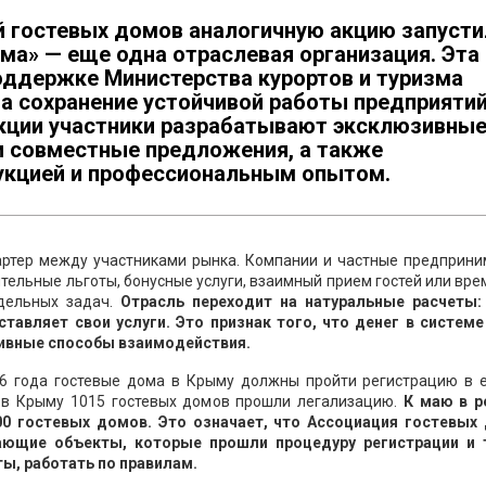
й гостевых домов аналогичную акцию запусти
ма» — еще одна отраслевая организация. Эта
оддержке Министерства курортов и туризма
на сохранение устойчивой работы предприяти
 акции участники разрабатывают эксклюзивны
и совместные предложения, а также
укцией и профессиональным опытом.
бартер между участниками рынка. Компании и частные предприн
тельные льготы, бонусные услуги, взаимный прием гостей или вр
дельных задач.
Отрасль переходит на натуральные расчеты:
ставляет свои услуги. Это признак того, что денег в системе
тивные способы взаимодействия.
026 года гостевые дома в Крыму должны пройти регистрацию в 
а в Крыму 1015 гостевых домов прошли легализацию.
К маю в р
00 гостевых домов. Это означает, что Ассоциация гостевых
ающие объекты, которые прошли процедуру регистрации и 
ы, работать по правилам.