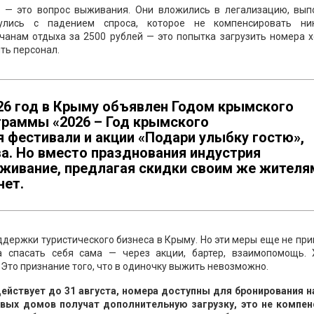
» — это вопрос выживания. Они вложились в легализацию, вып
нулись с падением спроса, которое не компенсировать ни
анам отдыха за 2500 рублей — это попытка загрузить номера х
ть персонал.
026 год в Крыму объявлен Годом крымского
граммы «2026 – Год крымского
 фестивали и акции «Подари улыбку гостю»,
а. Но вместо празднования индустрия
ыживание, предлагая скидки своим же жителя
нет.
держки туристического бизнеса в Крыму. Но эти меры еще не при
а спасать себя сама — через акции, бартер, взаимопомощь. 
то признание того, что в одиночку выжить невозможно.
действует до 31 августа, номера доступны для бронирования н
евых домов получат дополнительную загрузку, это не компен