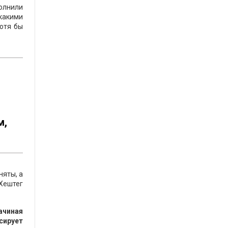
олнили
какими
отя бы
м,
няты, а
Хештег
ачиная
сирует