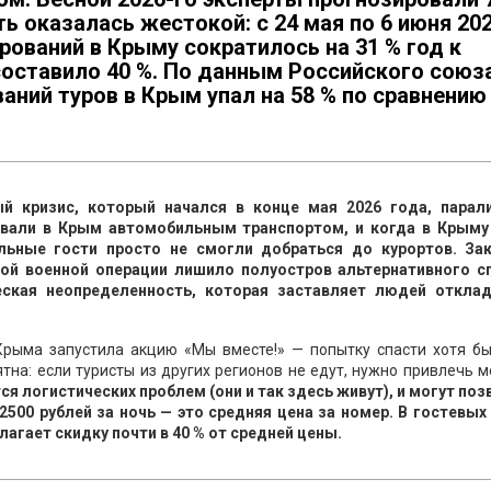
ть оказалась жестокой: с 24 мая по 6 июня 20
рований в Крыму сократилось на 31 % год к
составило 40 %. По данным Российского союз
аний туров в Крым упал на 58 % по сравнению
й кризис, который начался в конце мая 2026 года, парал
бывали в Крым автомобильным транспортом, и когда в Крыму
альные гости просто не смогли добраться до курортов. За
ой военной операции лишило полуостров альтернативного с
еская неопределенность, которая заставляет людей откла
Крыма запустила акцию «Мы вместе!» — попытку спасти хотя бы
ятна: если туристы из других регионов не едут, нужно привлечь 
я логистических проблем (они и так здесь живут), и могут по
2500 рублей за ночь — это средняя цена за номер. В гостевых
лагает скидку почти в 40 % от средней цены.