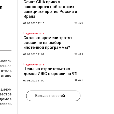
Сенат США принял
л
законопроект об «адских
санкциях» против России и
Ирана
й
485
07.08.2026 22:15
е
Недвижимость
Сколько времени тратят
россияне на выбор
ипотечной программы?
456
07.08.2026 21:02
иматели
Недвижимость
еменное
Цены на строительство
 отель
домов ИЖС выросли на 9%
 стало
476
07.08.2026 21:00
едином
еестре
Больше новостей
 домов
теперь