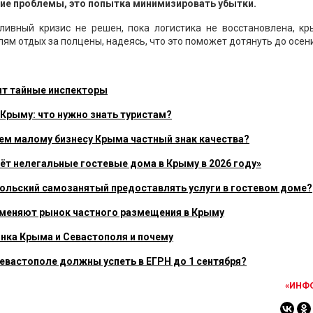
ние проблемы, это попытка минимизировать убытки.
пливный кризис не решен, пока логистика не восстановлена, кр
ям отдых за полцены, надеясь, что это поможет дотянуть до осени
ят тайные инспекторы
 Крыму: что нужно знать туристам?
ем малому бизнесу Крыма частный знак качества?
дёт нелегальные гостевые дома в Крыму в 2026 году»
польский самозанятый предоставлять услуги в гостевом доме?
а меняют рынок частного размещения в Крыму
ынка Крыма и Севастополя и почему
евастополе должны успеть в ЕГРН до 1 сентября?
«ИНФ