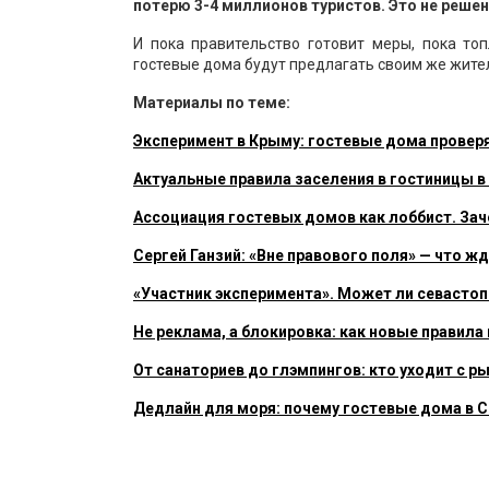
потерю 3-4 миллионов туристов. Это не реше
И пока правительство готовит меры, пока то
гостевые дома будут предлагать своим же жител
Материалы по теме:
Эксперимент в Крыму: гостевые дома провер
Актуальные правила заселения в гостиницы в
Ассоциация гостевых домов как лоббист. Зач
Сергей Ганзий: «Вне правового поля» — что ж
«Участник эксперимента». Может ли севасто
Не реклама, а блокировка: как новые правил
От санаториев до глэмпингов: кто уходит с р
Дедлайн для моря: почему гостевые дома в С