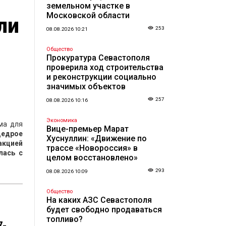
земельном участке в
Московской области
ли
253
08.08.2026 10:21
Общество
Прокуратура Севастополя
проверила ход строительства
и реконструкции социально
значимых объектов
257
08.08.2026 10:16
Экономика
ма для
Вице-премьер Марат
щедрое
Хуснуллин: «Движение по
акцией
трассе «Новороссия» в
лась с
целом восстановлено»
293
08.08.2026 10:09
Общество
На каких АЗС Севастополя
будет свободно продаваться
топливо?
7-