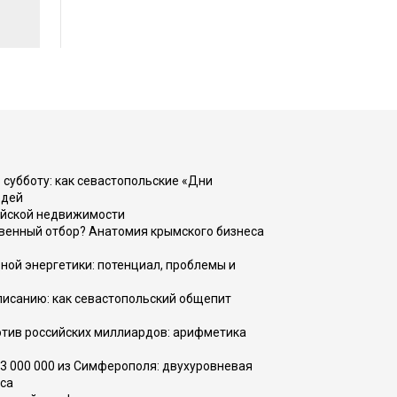
 субботу: как севастопольские «Дни
юдей
ийской недвижимости
венный отбор? Анатомия крымского бизнеса
ной энергетики: потенциал, проблемы и
списанию: как севастопольский общепит
тив российских миллиардов: арифметика
73 000 000 из Симферополя: двухуровневая
са