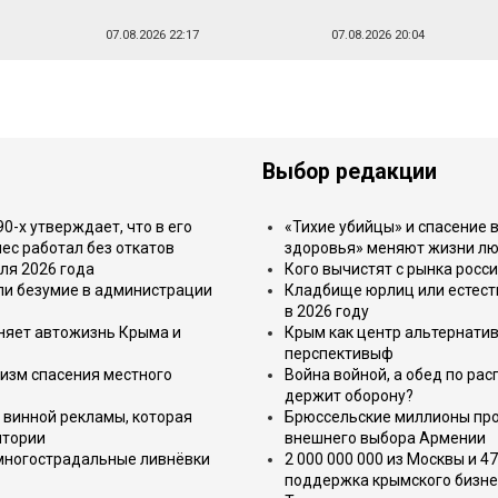
07.08.2026 22:17
07.08.2026 20:04
Выбор редакции
-х утверждает, что в его
«Тихие убийцы» и спасение в
ес работал без откатов
здоровья» меняют жизни л
ля 2026 года
Кого вычистят с рынка росс
или безумие в администрации
Кладбище юрлиц или естест
в 2026 году
еняет автожизнь Крыма и
Крым как центр альтернатив
перспективыф
изм спасения местного
Война войной, а обед по ра
держит оборону?
 винной рекламы, которая
Брюссельские миллионы про
итории
внешнего выбора Армении
 многострадальные ливнёвки
2 000 000 000 из Москвы и 4
поддержка крымского бизне