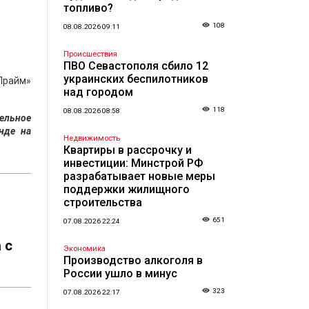
топливо?
108
08.08.2026 09:11
Происшествия
ПВО Севастополя сбило 12
украинских беспилотников
«Прайм»
над городом
118
08.08.2026 08:58
тельное
нде на
Недвижимость
Квартиры в рассрочку и
инвестиции: Минстрой РФ
разрабатывает новые меры
поддержки жилищного
строительства
651
07.08.2026 22:24
 с
Экономика
Производство алкоголя в
России ушло в минус
323
07.08.2026 22:17