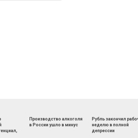
р
Производство алкоголя
Рубль закончил раб
й
в России ушло в минус
неделю в полной
тенциал,
депрессии