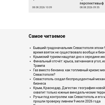
перспективыф
08.08.2026 10:09
08.08.2026 09:35
Самое читаемое
Бывший градоначальник Севастополя эпохи 90
время взяток не существовало вообще и бизн
Крымский туризм нащупал дно к середине ию
Финальный отсчёт: крыса, загнанная в угол, 
Трампа
Газ вместо бензина: как топливный кризис м
Севастополя?
Севастополь создал беспрецедентный механ
бизнеса
Крым, Краснодар, Дагестан: география новой
охватит только южные винодельческие терр
Ручьи под контролем: как Севастополь и его
прошли проверку ливнем 9 июля 2026 года