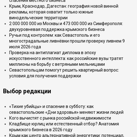
спасения местного бизнеса
Крым, Краснодар, Дагестан: география новой винной
рекламы, которая охватит только южные
винодельческие территории
2 000 000 000 из Москвы и 473 000 000 из Симферополя:
двухуровневая поддержка крымского бизнеса
Ручьи под контролем: как Севастополь и его
многострадальные ливнёвки прошли проверку ливнем 9
июля 2026 года
Проверка на антиплагиат диплома в эпоху
искусственного интеллекта: как российские вузы тратят
миллионы на борьбу с ветряными мельницами
Севастопольцам помогут решить квартирный вопрос:
условия для получения поддержки
Выбор редакции
«Тихие убийцы» и спасение в субботу: как
севастопольские «Дни здоровья» меняют жизни людей
Кого вычистят с рынка российской недвижимости
Кладбище юрлиц или естественный отбор? Анатомия
крымского бизнеса в 2026 году
Крым как центр альтернативной энергетики: потенциал,