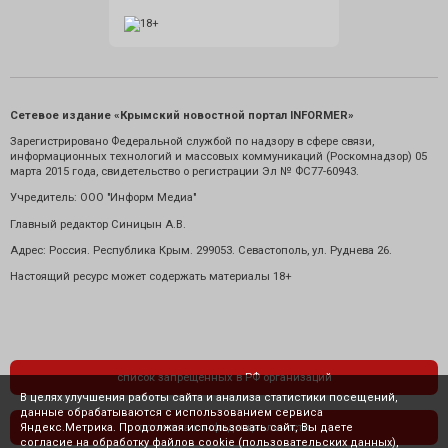
Сетевое издание «Крымский новостной портал INFORMER»
Зарегистрировано Федеральной службой по надзору в сфере связи,
информационных технологий и массовых коммуникаций (Роскомнадзор) 05
марта 2015 года, свидетельство о регистрации Эл № ФС77-60943.
Учредитель: ООО "Информ Медиа"
Главный редактор Синицын А.В.
Адрес: Россия. Республика Крым. 299053. Севастополь, ул. Руднева 26.
Настоящий ресурс может содержать материалы 18+
список запрещенных в РФ организаций
В целях улучшения работы сайта и анализа статистики посещений,
данные обрабатываются с использованием сервиса
Яндекс.Метрика. Продолжая использовать сайт, Вы даете
политика конфиденциальности
согласие на обработку файлов cookie (пользовательских данных),