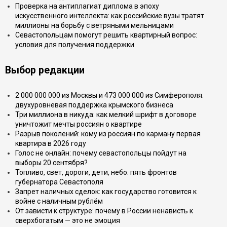
Проверка на антиплагиат диплома в эпоху
искусственного интеллекта: как российские вузы тратят
миллионы на борьбу с ветряными мельницами
Севастопольцам помогут решить квартирный вопрос:
условия для получения поддержки
Выбор редакции
2 000 000 000 из Москвы и 473 000 000 из Симферополя:
двухуровневая поддержка крымского бизнеса
Три миллиона в никуда: как мелкий шрифт в договоре
уничтожит мечты россиян о квартире
Разрыв поколений: кому из россиян по карману первая
квартира в 2026 году
Голос не онлайн: почему севастопольцы пойдут на
выборы 20 сентября?
Топливо, свет, дороги, дети, небо: пять фронтов
губернатора Севастополя
Запрет наличных сделок: как государство готовится к
войне с наличным рублём
От зависти к структуре: почему в России ненависть к
сверхбогатым — это не эмоция