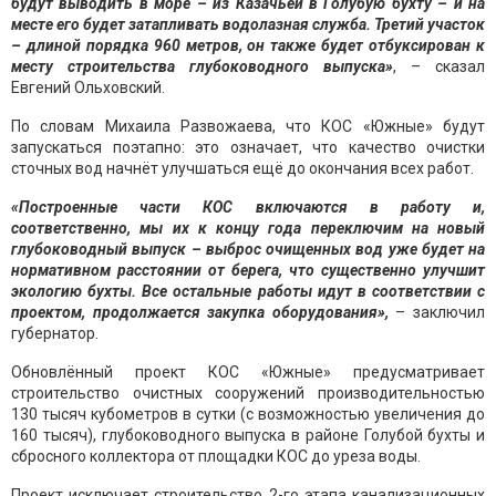
будут выводить в море – из Казачьей в Голубую бухту – и на
месте его будет затапливать водолазная служба. Третий участок
– длиной порядка 960 метров, он также будет отбуксирован к
месту строительства глубоководного выпуска»
, – сказал
Евгений Ольховский.
По словам Михаила Развожаева, что КОС «Южные» будут
запускаться поэтапно: это означает, что качество очистки
сточных вод начнёт улучшаться ещё до окончания всех работ.
«Построенные части КОС включаются в работу и,
соответственно, мы их к концу года переключим на новый
глубоководный выпуск – выброс очищенных вод уже будет на
нормативном расстоянии от берега, что существенно улучшит
экологию бухты. Все остальные работы идут в соответствии с
проектом, продолжается закупка оборудования»,
– заключил
губернатор.
Обновлённый проект КОС «Южные» предусматривает
строительство очистных сооружений производительностью
130 тысяч кубометров в сутки (с возможностью увеличения до
160 тысяч), глубоководного выпуска в районе Голубой бухты и
сбросного коллектора от площадки КОС до уреза воды.
Проект исключает строительство 2-го этапа канализационных