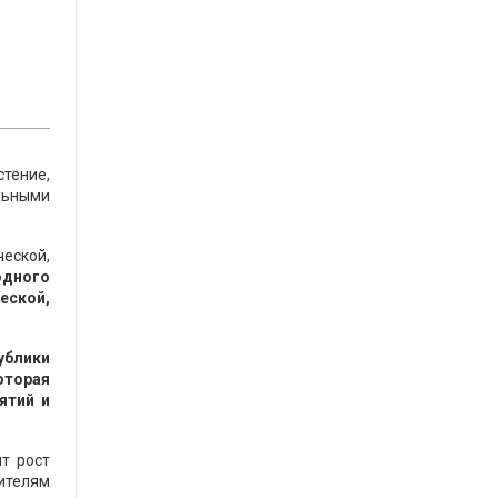
тение,
льными
еской,
 одного
еской,
ублики
оторая
ятий и
т рост
ителям