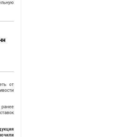
тельную
нн
еть от
ивости
 ранее
оставок
дукция
лючили