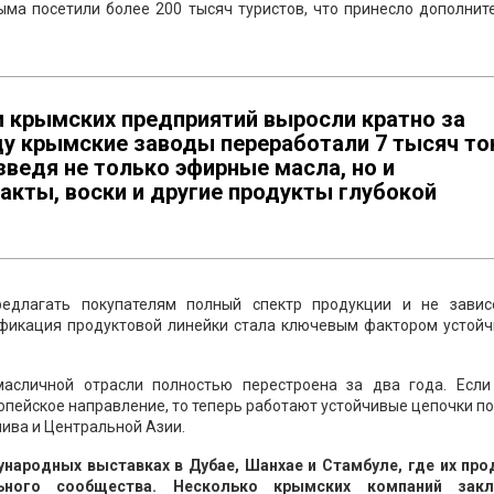
ыма посетили более 200 тысяч туристов, что принесло дополни
крымских предприятий выросли кратно за
оду крымские заводы переработали 7 тысяч то
ведя не только эфирные масла, но и
акты, воски и другие продукты глубокой
едлагать покупателям полный спектр продукции и не завис
фикация продуктовой линейки стала ключевым фактором устойч
масличной отрасли полностью перестроена за два года. Если
опейское направление, то теперь работают устойчивые цепочки п
лива и Центральной Азии.
народных выставках в Дубае, Шанхае и Стамбуле, где их про
ьного сообщества. Несколько крымских компаний зак