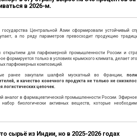
иваться в 2026-м.
и государства Центральной Азии сформировали устойчивый сп
тупает, а по ряду параметров превосходит продукцию традиц
 открытием для парфюмерной промышленности России и стра
рое формируется только в условиях крымского климата, делает эт
ных парфюмерных композиций.
орые ранее закупали шалфей мускатный во Франции,
пол
елей, и качество конечного продукта не только не снизилось
я логистических цепочек.
ий аналог в фармацевтической промышленности России. Эфирное
 набор биологически активных веществ, которые необходи
о сырьё из Индии, но в 2025-2026 годах