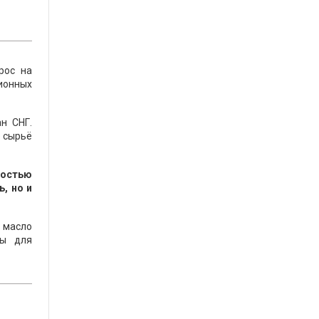
рос на
ионных
н СНГ.
о сырьё
ностью
, но и
 масло
мы для