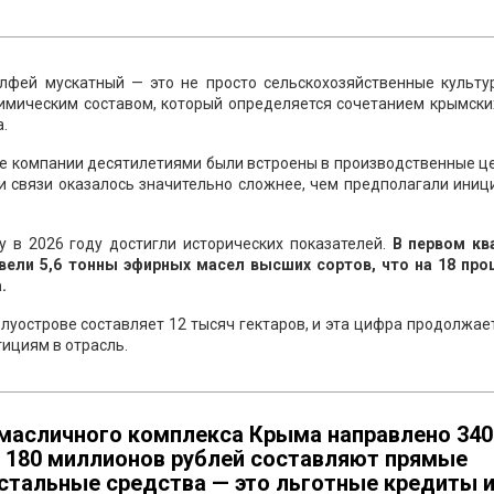
лфей мускатный — это не просто сельскохозяйственные культур
имическим составом, который определяется сочетанием крымских
.
 компании десятилетиями были встроены в производственные це
и связи оказалось значительно сложнее, чем предполагали ини
в 2026 году достигли исторических показателей.
В первом кв
вели 5,6 тонны эфирных масел высших сортов, что на 18 про
.
уострове составляет 12 тысяч гектаров, и эта цифра продолжае
ициям в отрасль.
омасличного комплекса Крыма направлено 340
х 180 миллионов рублей составляют прямые
остальные средства — это льготные кредиты 