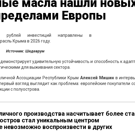
ые масла нашли новы
 пределами Европы
Источник: Шедеврум
демонстрирует удивительную устойчивость и способность к адап
итическими для выживания сектора.
сличной Ассоциации Республики Крым
Алексей Мишин
в интерв
первый взгляд выглядит как проблема: европейские покупатели 
ции с полуострова.
ичного производства насчитывает более ста
луостров стал уникальным центром
е невозможно воспроизвести в других