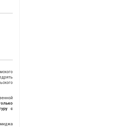
мского
едрять
ьского
венной
только
туру с
 имиджа