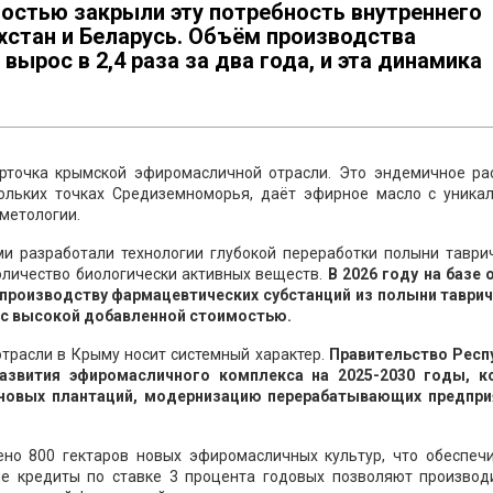
остью закрыли эту потребность внутреннего
ахстан и Беларусь. Объём производства
ырос в 2,4 раза за два года, и эта динамика
рточка крымской эфиромасличной отрасли. Это эндемичное рас
кольких точках Средиземноморья, даёт эфирное масло с уника
метологии.
и разработали технологии глубокой переработки полыни таврич
оличество биологически активных веществ.
В 2026 году на базе
 производству фармацевтических субстанций из полыни таврич
т с высокой добавленной стоимостью.
трасли в Крыму носит системный характер.
Правительство Респ
азвития эфиромасличного комплекса на 2025-2030 годы, к
 новых плантаций, модернизацию перерабатывающих предпри
но 800 гектаров новых эфиромасличных культур, что обеспечи
ые кредиты по ставке 3 процента годовых позволяют производ