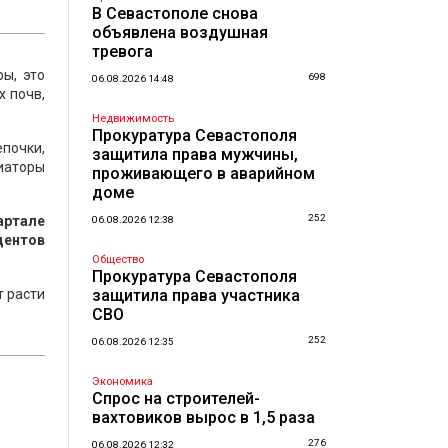
В Севастополе снова
объявлена воздушная
тревога
ы, это
698
06.08.2026 14:48
 почв,
Недвижимость
Прокуратура Севастополя
почки,
защитила права мужчины,
циаторы
проживающего в аварийном
доме
252
артале
06.08.2026 12:38
центов
Общество
Прокуратура Севастополя
т расти
защитила права участника
СВО
252
06.08.2026 12:35
Экономика
Спрос на строителей-
вахтовиков вырос в 1,5 раза
и
276
06.08.2026 12:32