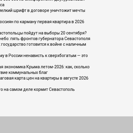
са
 мелкий шрифт в договоре уничтожит мечты
оссиян по карману первая квартира в 2026
вастопольцы пойдут на выборы 20 сентября?
, небо: пять фронтов губернатора Севастополя
 государство готовится к войне с наличным
ему в России ненависть к сверхбогатым — это
 экономика Крыма летом-2026: как, сколько
твие коммунальных благ
говая карта цен на квартиры в августе 2026
то на самом деле кормит Севастополь