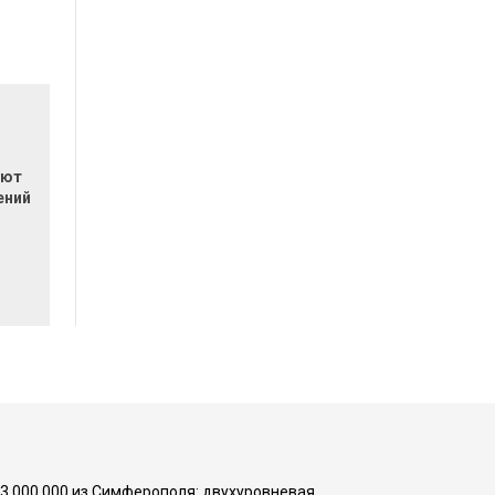
уют
ений
73 000 000 из Симферополя: двухуровневая