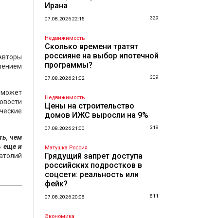
Ирана
329
07.08.2026 22:15
Недвижимость
Сколько времени тратят
россияне на выбор ипотечной
Авторы
программы?
блением
309
07.08.2026 21:02
 может
Недвижимость
овости
Цены на строительство
ические
домов ИЖС выросли на 9%
319
07.08.2026 21:00
ть, чем
ь еще и
Матушка Россия
Грядущий запрет доступа
атолий
российских подростков в
соцсети: реальность или
фейк?
811
07.08.2026 20:08
Экономика