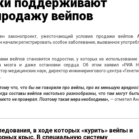
ки поддерживают
продажу вейпов
ен законопроект, ужесточающий условия продажи вейпов. 
и начали регистрировать особое заболевание, вызванное употре
ами вейпов становятся подростки, у которых их использование
а мозга и даже остановки сердца. Об этом заявил «РИА Н
октор медицинских наук, директор инжинирингового центра «Генет
.
тому что, что бы ни говорили про вейпы, про их меньшую вреднос
ногда составы вейпов настолько разнообразны, что там могут быт
икто не проверял. Поэтому такая мера необходима»,
— отметил Ан
едования, в ходе которых «курить» вейпы и
орных крыс. В специальную систему