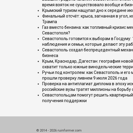
время взяток не существовало вообще и бизн
Крымский туризм нащупал дно к середине ию
Финальный отсчёт: крыса, загнанная в угол, 
Трампа
Газ вместо бензина: как топливный кризис м
Севастополя?
Севастополь готовится к выборам в Госдуму: 
наблюдения и семьи, которые делают эту раб
Севастополь создал беспрецедентный механ
бизнеса
Крым, Краснодар, Дагестан: география новой
охватит только южные винодельческие терр
Ручьи под контролем: как Севастополь и его
прошли проверку ливнем 9 июля 2026 года
Проверка на антиплагиат диплома в эпоху иск
российские вузы тратят миллионы на борьбу
Севастопольцам помогут решить квартирный 
получения поддержки
© 2014 - 2026 ruinformer.com