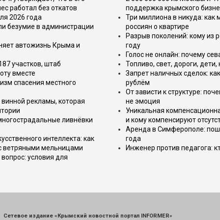
ес работал без откатов
поддержка крымского бизне
ля 2026 года
Три миллиона в никуда: как
или безумие в администрации
россиян о квартире
Разрыв поколений: кому из р
еняет автожизнь Крыма и
году
Голос не онлайн: почему се
187 участков, штаб
Топливо, свет, дороги, дети
оту вместе
Запрет наличных сделок: как
изм спасения местного
рублём
От зависти к структуре: поч
 винной рекламы, которая
не эмоция
итории
Уникальная компенсационная
 многострадальные ливнёвки
и кому компенсируют отсутс
Аренда в Симферополе: поша
усственного интеллекта: как
года
 с ветряными мельницами
Инженер против педагога: к
вопрос: условия для
Сетевое издание «Крымский новостной портал INFORMER»