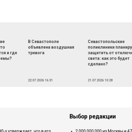
ие
В Севастополе
Севастопольские
что
объявлена воздушная
поликлиники планир
ся и где
тревога
защитить от отключ
лемы?
света: как это будет
сделано?
22.07.2026 16:31
21.07.2026 10:28
Выбор редакции
-х утверждает, что в его
2 000 000 000 из Москвы и 4