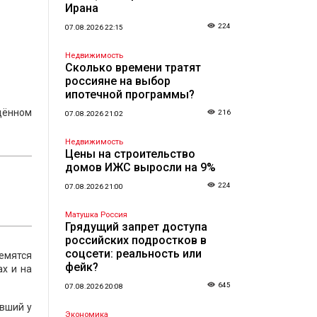
Ирана
224
07.08.2026 22:15
Недвижимость
Сколько времени тратят
россияне на выбор
ипотечной программы?
дённом
216
07.08.2026 21:02
Недвижимость
Цены на строительство
домов ИЖС выросли на 9%
224
07.08.2026 21:00
Матушка Россия
Грядущий запрет доступа
российских подростков в
соцсети: реальность или
емятся
фейк?
х и на
645
07.08.2026 20:08
авший у
Экономика