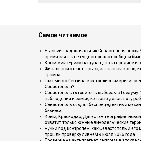
Самое читаемое
Бывший градоначальник Севастополя эпохи 90
время взяток не существовало вообще и бизн
Крымский туризм нащупал дно к середине ию
Финальный отсчёт: крыса, загнанная в угол, 
Трампа
Газ вместо бензина: как топливный кризис м
Севастополя?
Севастополь готовится к выборам в Госдуму: 
наблюдения и семьи, которые делают эту раб
Севастополь создал беспрецедентный механ
бизнеса
Крым, Краснодар, Дагестан: география новой
охватит только южные винодельческие терр
Ручьи под контролем: как Севастополь и его
прошли проверку ливнем 9 июля 2026 года
Проверка на антиплагиат диплома в эпоху иск