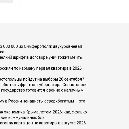
73 000 000 из Симферополя: двухуровневая
са
 мелкий шрифт в договоре уничтожит мечты
оссиян по карману первая квартира в 2026
вастопольцы пойдут на выборы 20 сентября?
, небо: пять фронтов губернатора Севастополя
 государство готовится к войне с наличным
ему в России ненависть к сверхбогатым — это
 экономика Крыма летом-2026: как, сколько
твие коммунальных благ
говая карта цен на квартиры в августе 2026