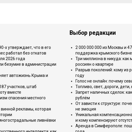
Выбор редакции
-х утверждает, что в его
2 000 000 000 из Москвы и 4
ес работал без откатов
поддержка крымского бизне
ля 2026 года
Три миллиона в никуда: как
или безумие в администрации
россиян о квартире
Разрыв поколений: кому из р
еняет автожизнь Крыма и
году
Голос не онлайн: почему се
187 участков, штаб
Топливо, свет, дороги, дети
оту вместе
Запрет наличных сделок: как
изм спасения местного
рублём
От зависти к структуре: поч
 винной рекламы, которая
не эмоция
итории
Уникальная компенсационная
 многострадальные ливнёвки
и кому компенсируют отсутс
Аренда в Симферополе: поша
усственного интеллекта: как
года