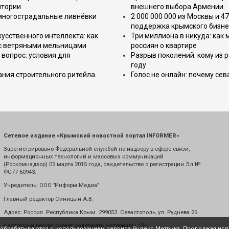
итории
внешнего выбора Армении
 многострадальные ливнёвки
2 000 000 000 из Москвы и 4
поддержка крымского бизне
усственного интеллекта: как
Три миллиона в никуда: как
 с ветряными мельницами
россиян о квартире
вопрос: условия для
Разрыв поколений: кому из р
году
ния строительного ритейла
Голос не онлайн: почему се
Сетевое издание «Крымский новостной портал INFORMER»
Зарегистрировано Федеральной службой по надзору в сфере связи,
информационных технологий и массовых коммуникаций
(Роскомнадзор) 05 марта 2015 года, свидетельство о регистрации Эл №
ФС77-60943.
Учредитель: ООО "Информ Медиа"
Главный редактор Синицын А.В.
Адрес: Россия. Республика Крым. 299053. Севастополь, ул. Руднева 26.
Настоящий ресурс может содержать материалы 18+
е обрабатываются с использованием сервиса Яндекс.Метрика. Продолжая испо