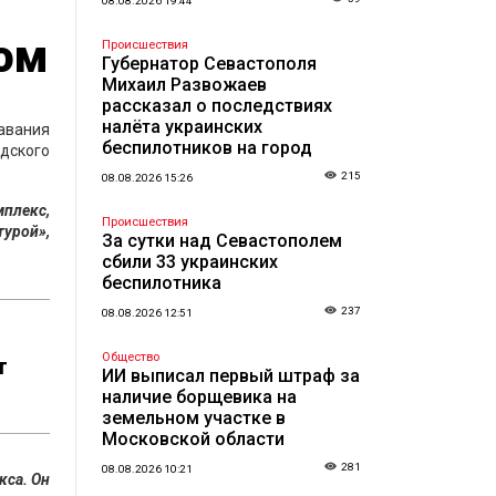
08.08.2026 19:44
ом
Происшествия
Губернатор Севастополя
Михаил Развожаев
рассказал о последствиях
налёта украинских
авания
беспилотников на город
адского
215
08.08.2026 15:26
мплекс,
Происшествия
урой»,
За сутки над Севастополем
сбили 33 украинских
беспилотника
237
08.08.2026 12:51
Общество
т
ИИ выписал первый штраф за
наличие борщевика на
земельном участке в
Московской области
281
08.08.2026 10:21
кса. Он