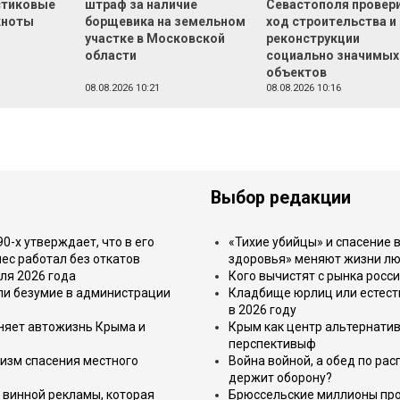
стиковые
штраф за наличие
Севастополя провер
кноты
борщевика на земельном
ход строительства и
участке в Московской
реконструкции
области
социально значимых
объектов
08.08.2026 10:21
08.08.2026 10:16
Выбор редакции
-х утверждает, что в его
«Тихие убийцы» и спасение в
ес работал без откатов
здоровья» меняют жизни л
ля 2026 года
Кого вычистят с рынка росс
или безумие в администрации
Кладбище юрлиц или естест
в 2026 году
еняет автожизнь Крыма и
Крым как центр альтернатив
перспективыф
изм спасения местного
Война войной, а обед по ра
держит оборону?
 винной рекламы, которая
Брюссельские миллионы про