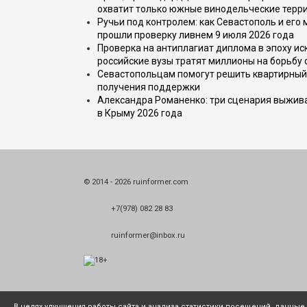
охватит только южные винодельческие терр
Ручьи под контролем: как Севастополь и его
прошли проверку ливнем 9 июля 2026 года
Проверка на антиплагиат диплома в эпоху иск
российские вузы тратят миллионы на борьбу
Севастопольцам помогут решить квартирный 
получения поддержки
Александра Романенко: три сценария выжива
в Крыму 2026 года
© 2014 - 2026 ruinformer.com
+7(978) 082 28 83
ruinformer@inbox.ru
В целях улучшения работы сайта и анализа статистики посещений, данны