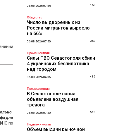
163
06.08.2026 07:56
Общество
Число выдворенных из
России мигрантов выросло
на 66%
362
06.08.2026 07:50
енении
Происшествия
Силы ПВО Севастополя сбили
4 украинских беспилотника
над городом
435
06.08.2026 06:35
Происшествия
В Севастополе снова
объявлена воздушная
тревога
ольно-
543
06.08.2026 07:30
афа для
ФНС по
Недвижимость
Объем выдачи рыночной