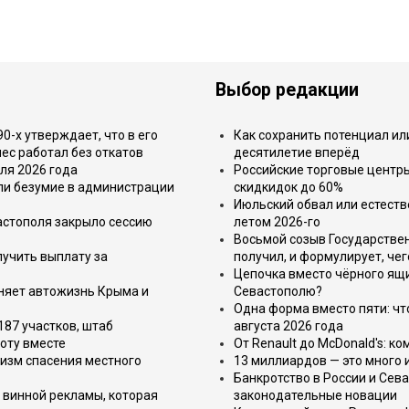
Выбор редакции
-х утверждает, что в его
Как сохранить потенциал ил
ес работал без откатов
десятилетие вперёд
ля 2026 года
Российские торговые центр
или безумие в администрации
скидкидок до 60%
Июльский обвал или естеств
астополя закрыло сессию
летом 2026-го
Восьмой созыв Государствен
лучить выплату за
получил, и формулирует, чег
Цепочка вместо чёрного ящи
еняет автожизнь Крыма и
Севастополю?
Одна форма вместо пяти: чт
187 участков, штаб
августа 2026 года
оту вместе
От Renault до McDonald's: к
изм спасения местного
13 миллиардов — это много 
Банкротство в России и Сева
 винной рекламы, которая
законодательные новации