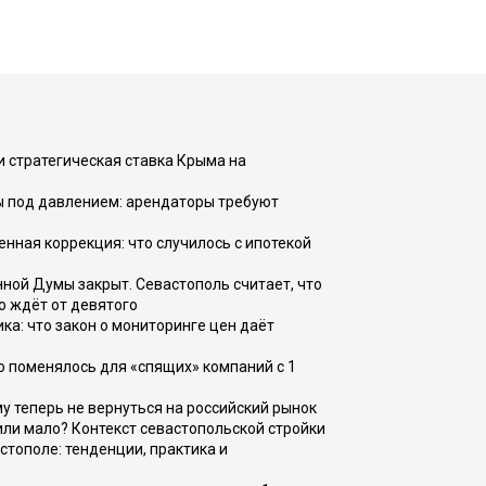
и стратегическая ставка Крыма на
ы под давлением: арендаторы требуют
енная коррекция: что случилось с ипотекой
ной Думы закрыт. Севастополь считает, что
о ждёт от девятого
ка: что закон о мониторинге цен даёт
о поменялось для «спящих» компаний с 1
ому теперь не вернуться на российский рынок
или мало? Контекст севастопольской стройки
стополе: тенденции, практика и