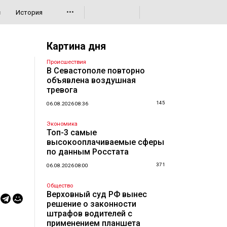
•••
с
История
Картина дня
Происшествия
В Севастополе повторно
объявлена воздушная
тревога
145
06.08.2026 08:36
Экономика
Топ-3 самые
высокооплачиваемые сферы
по данным Росстата
371
06.08.2026 08:00
Общество
Верховный суд РФ вынес
решение о законности
штрафов водителей с
применением планшета