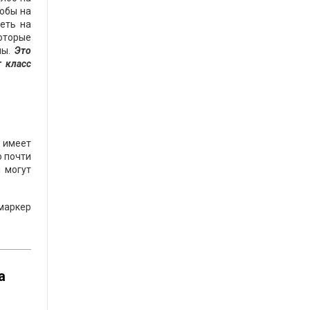
лобы на
еть на
которые
ны.
Это
т класс
— имеет
о почти
и могут
 маркер
а