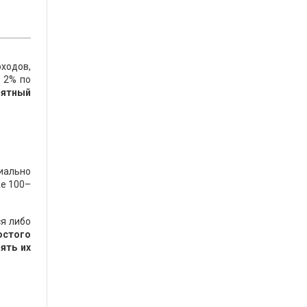
ходов,
 2% по
нятный
иально
же 100–
ся либо
остого
ять их