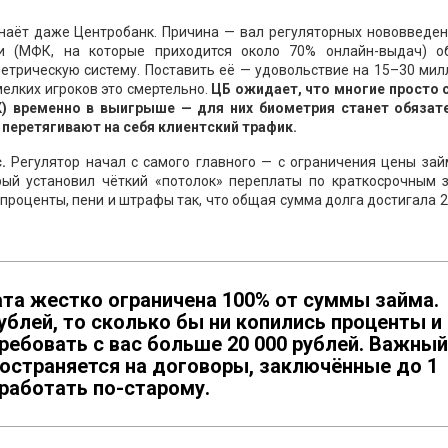
наёт даже Центробанк. Причина — вал регуляторных нововведен
и (МФК, на которые приходится около 70% онлайн-выдач) о
етрическую систему. Поставить её — удовольствие на 15–30 мил
елких игроков это смертельно.
ЦБ ожидает, что многие просто 
) временно в выигрыше — для них биометрия станет обязат
и перетягивают на себя клиентский трафик.
.
Регулятор начал с самого главного — с ограничения цены зай
орый установил чёткий «потолок» переплаты по краткосрочным 
 проценты, пени и штрафы так, что общая сумма долга достигала 
ата жестко ограничена 100% от суммы займа.
рублей, то сколько бы ни копились проценты и
ребовать с вас больше 20 000 рублей. Важный
ространяется на договоры, заключённые до 1
 работать по-старому.