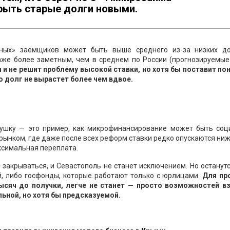
рыть старые долги новыми.
йных» заёмщиков может быть выше среднего из-за низких до
же более заметным, чем в среднем по России (прогнозируемые
 и не решит проблему высокой ставки, но хотя бы поставит по
о долг не вырастет более чем вдвое.
ушку — это пример, как микрофинансирование может быть соц
 рынком, где даже после всех реформ ставки редко опускаются ни
ксимальная переплата.
 закрываться, и Севастополь не станет исключением. Но останут
й, либо госфонды, которые работают только с юрлицами.
Для пр
ысяч до получки, легче не станет — просто возможностей вз
льной, но хотя бы предсказуемой.