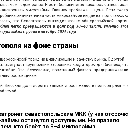
ьше, чем годом ранее. И хотя большинство касалось банков, жа
ансировать микрозаймы. Главная проблема — цена. Если смотр
тробанка, значительная часть микрозаймов выдаётся под ставки, 
агать, что Севастополь выглядит лучше общероссийской карти
ублей легко превращаются в долг под 30–40 тысяч. Именно это
«два займа в руки» с октября 2026 года.
тополя на фоне страны
бщероссийский тренд на цивилизацию и зачистку рынка. С другой 
сь выступает крупнейшим «хорошим» кредитором для бизнеса, чт
сштабах. Это, безусловно, позитивный фактор: предпринимател
стным ростовщикам.
й. Высокая доля дорогих займов и рост жалоб в полтора раза —
роблемой.
атронет севастопольские МКК (у них отсрочк
н-займы останутся доступными. Но правило
 тем, кто берёт по 3–4 микрозайма