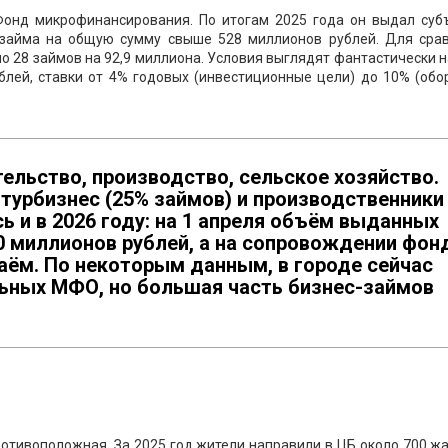
Фонд микрофинансирования. По итогам 2025 года он выдал суб
 займа на общую сумму свыше 528 миллионов рублей. Для срав
но 28 займов на 92,9 миллиона. Условия выглядят фантастически 
блей, ставки от 4% годовых (инвестиционные цели) до 10% (обо
ельство, производство, сельское хозяйство.
 турбизнес (25% займов) и производственники
ь и в 2026 году: на 1 апреля объём выданных
0 миллионов рублей, а на сопровождении фон
аём. По некоторым данным, в городе сейчас
льных МФО, но большая часть бизнес-займов
отивоположная. За 2025 год жители направили в ЦБ около 700 ж