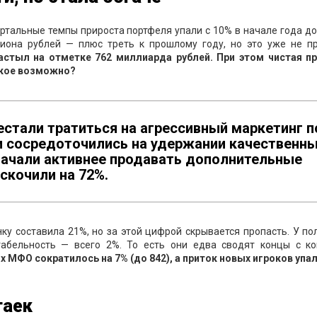
ртальные темпы прироста портфеля упали с 10% в начале года до
лиона рублей — плюс треть к прошлому году, но это уже не п
стыл на отметке 762 миллиарда рублей. При этом чистая п
акое возможно?
естали тратиться на агрессивный маркетинг п
и сосредоточились на удержании качественн
ачали активнее продавать дополнительные
скочили на 72%.
ку составила 21%, но за этой цифрой скрывается пропасть. У п
абельность — всего 2%. То есть они едва сводят концы с ко
 МФО сократилось на 7% (до 842), а приток новых игроков упа
гаек