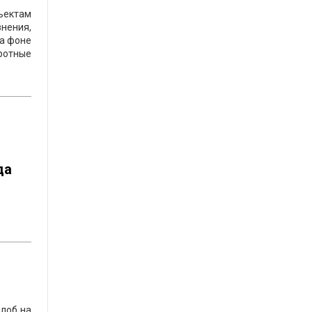
ъектам
нения,
на фоне
ротные
да
алоб на