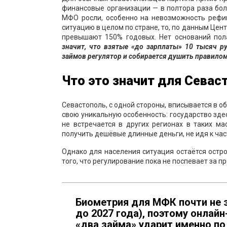
финансовые организации — в полтора раза бол
МФО росли, особенно на невозможность рефин
ситуацию в целом по стране, то, по данным Цен
превышают 150% годовых. Нет оснований пол
значит, что взятые «до зарплаты» 10 тысяч р
займов регулятор и собирается душить правилом 
Что это значит для Севас
Севастополь, с одной стороны, вписывается в о
свою уникальную особенность: государство зде
не встречается в других регионах в таких ма
получить дешёвые длинные деньги, не идя к ча
Однако для населения ситуация остаётся остро
того, что регулирование пока не поспевает за п
Биометрия для МФК почти не з
до 2027 года), поэтому онлай
«два займа» ударит именно по