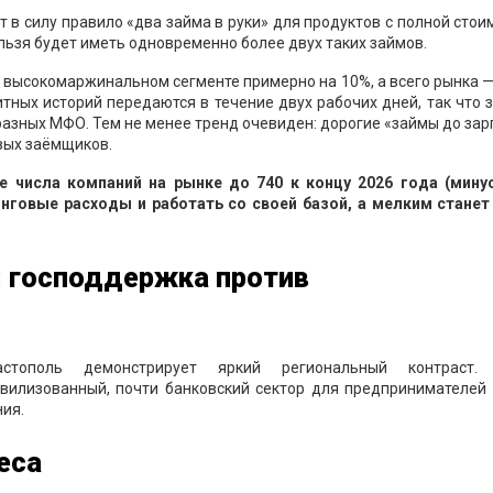
т в силу правило «два займа в руки» для продуктов с полной сто
льзя будет иметь одновременно более двух таких займов.
в высокомаржинальном сегменте примерно на 10%, а всего рынка —
итных историй передаются в течение двух рабочих дней, так что 
разных МФО. Тем не менее тренд очевиден: дорогие «займы до за
вых заёмщиков.
е числа компаний на рынке до 740 к концу 2026 года (минус
нговые расходы и работать со своей базой, а мелким станет
: господдержка против
тополь демонстрирует яркий региональный контраст.
вилизованный, почти банковский сектор для предпринимателей 
ия.
еса