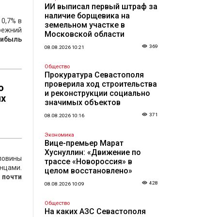
ИИ выписал первый штраф за
наличие борщевика на
 0,7% в
земельном участке в
режний
Московской области
рибыль
369
08.08.2026 10:21
Общество
Прокуратура Севастополя
проверила ход строительства
о
и реконструкции социально
ых
значимых объектов
371
08.08.2026 10:16
Экономика
Вице-премьер Марат
Хуснуллин: «Движение по
оловины
трассе «Новороссия» в
нцами.
целом восстановлено»
л почти
428
08.08.2026 10:09
Общество
На каких АЗС Севастополя