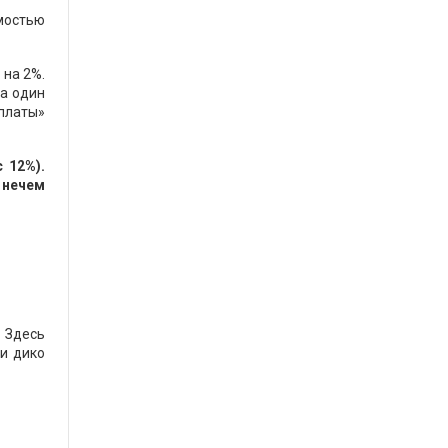
имостью
 на 2%.
за один
рплаты»
 12%).
 нечем
 Здесь
и дико