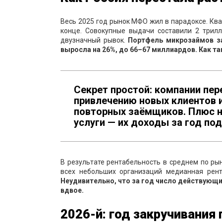
Весь 2025 год рынок МФО жил в парадоксе. Ква
конце. Совокупные выдачи составили 2 трил
двузначный рывок.
Портфель микрозаймов за
выросла на 26%, до 66–67 миллиардов. Как т
Секрет простой: компании пер
привлечению новых клиентов 
повторных заёмщиков. Плюс н
услуги — их доходы за год под
В результате рентабельность в среднем по рын
всех небольших организаций медианная рент
Неудивительно, что за год число действующих
вдвое.
2026-й: год закручивания 