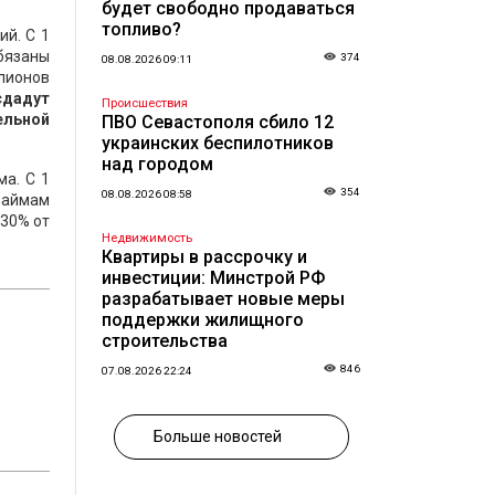
будет свободно продаваться
топливо?
ий. С 1
бязаны
374
08.08.2026 09:11
лионов
сдадут
Происшествия
ельной
ПВО Севастополя сбило 12
украинских беспилотников
над городом
ма. С 1
354
08.08.2026 08:58
займам
230% от
Недвижимость
Квартиры в рассрочку и
инвестиции: Минстрой РФ
разрабатывает новые меры
поддержки жилищного
строительства
846
07.08.2026 22:24
Больше новостей