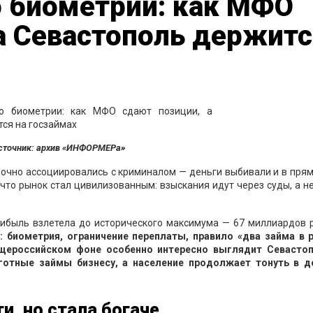
о биометрии: как МФО
а Севастополь держитс
сточник: архив «ИНФОРМЕРа»
чно ассоциировались с криминалом — деньги выбивали и в прям
 что рынок стал цивилизованным: взыскания идут через суды, а н
рибыль взлетела до исторического максимума — 67 миллиардов р
: биометрия, ограничение переплаты, правило «два займа в р
бщероссийском фоне особенно интересно выглядит Севасто
готные займы бизнесу, а население продолжает тонуть в д
и, но стала богаче