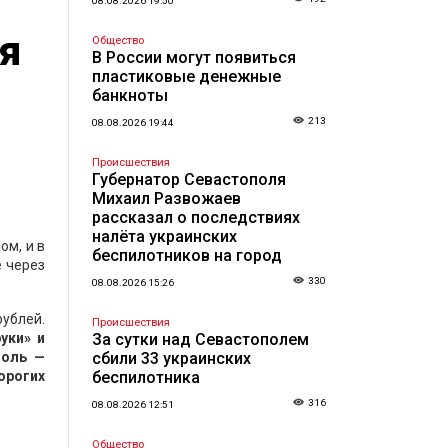
08.08.2026 19:50
я
Общество
В России могут появиться
пластиковые денежные
банкноты
213
08.08.2026 19:44
Происшествия
Губернатор Севастополя
Михаил Развожаев
рассказал о последствиях
налёта украинских
ом, и в
беспилотников на город
е через
330
08.08.2026 15:26
ублей.
Происшествия
уки» и
За сутки над Севастополем
поль —
сбили 33 украинских
орогих
беспилотника
316
08.08.2026 12:51
Общество