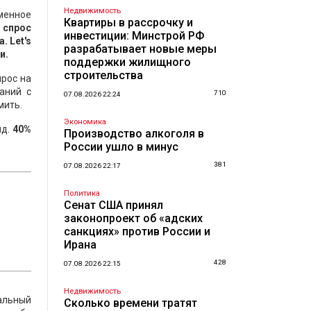
Недвижимость
менное
Квартиры в рассрочку и
 спрос
инвестиции: Минстрой РФ
 Let's
разрабатывает новые меры
и.
поддержки жилищного
строительства
ырос на
аний с
710
07.08.2026 22:24
мить.
Экономика
яд.
40%
Производство алкоголя в
России ушло в минус
381
07.08.2026 22:17
Политика
Сенат США принял
законопроект об «адских
санкциях» против России и
Ирана
428
07.08.2026 22:15
Недвижимость
альный
Сколько времени тратят