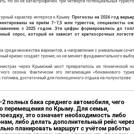
ать. Но он не катастрофичен: три четверти потенциальных турист
турный характер интереса к Крыму.
Прогнозы на 2026 год варьи
риентированы на приём 7–7,5 млн туристов, специалисты о
сравнению с 2025 годом. Эти цифры формировались до топ
ный спрос, который не зависит от краткосрочных логисти
ва среди множества вариантов, а направление с уникальным соч
вный кризис создаёт трение, но не меняет фундаментального выбо
анистрах через Крымский мост превратилось из технической н
тного сезона. Фактически это легализация «бензинового тури
с топлива, достаточный для полноценного отдыха на полуострове.
5–2 полных бака среднего автомобиля, чего
го перемещения по Крыму. Для семьи,
оездку, это означает необходимость либо
онам, либо делать дополнительный рейс чере
ельно планировать маршрут с учётом работы