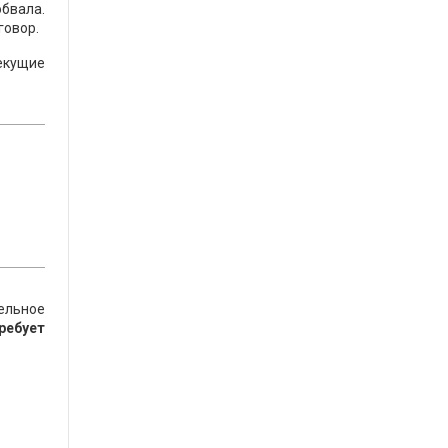
обвала.
говор.
текущие
тельное
ребует