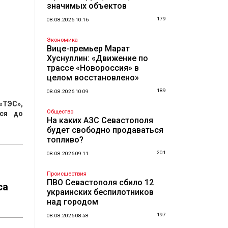
значимых объектов
179
08.08.2026 10:16
Экономика
Вице-премьер Марат
Хуснуллин: «Движение по
трассе «Новороссия» в
целом восстановлено»
189
08.08.2026 10:09
«ТЭС»,
Общество
тся до
На каких АЗС Севастополя
будет свободно продаваться
топливо?
201
08.08.2026 09:11
Происшествия
ПВО Севастополя сбило 12
са
украинских беспилотников
над городом
197
08.08.2026 08:58