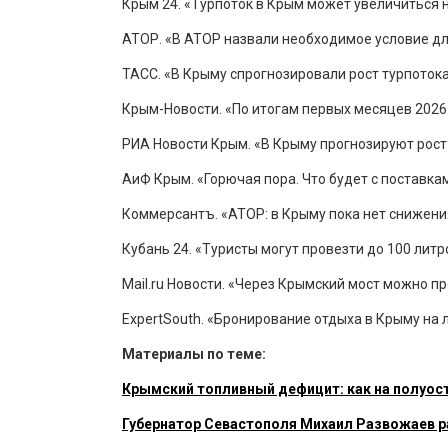
Крым 24. «Турпоток в Крым может увеличиться н
АТОР. «В АТОР назвали необходимое условие для
ТАСС. «В Крыму спрогнозировали рост турпотока
Крым-Новости. «По итогам первых месяцев 2026 
РИА Новости Крым. «В Крыму прогнозируют рост 
АиФ Крым. «Горючая пора. Что будет с поставкам
Коммерсантъ. «АТОР: в Крыму пока нет снижения
Кубань 24. «Туристы могут провезти до 100 литр
Mail.ru Новости. «Через Крымский мост можно пр
ExpertSouth. «Бронирование отдыха в Крыму на 
Материалы по теме:
Крымский топливный дефицит: как на полуос
Губернатор Севастополя Михаил Развожаев ра