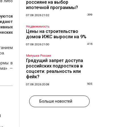
ов либо
россияне на выбор
ипотечной программы?
399
07.08.2026 21:02
руются
жидают
ливных
Недвижимость
Цены на строительство
ческих
домов ИЖС выросли на 9%
416
07.08.2026 21:00
етанием
ра.
Матушка Россия
Грядущий запрет доступа
ормы в
российских подростков в
зма» —
соцсети: реальность или
фейк?
905
07.08.2026 20:08
Больше новостей
з