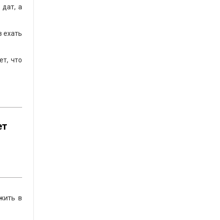
 дат, а
в ехать
ет, что
ет
жить в