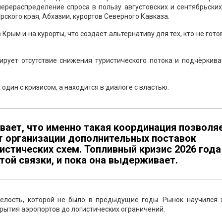
ерераспределение спроса в пользу августовских и сентябрьских
ского края, Абхазии, курортов Северного Кавказа.
рым и на курорты, что создаёт альтернативу для тех, кто не гото
рует отсутствие снижения туристического потока и подчёркива
 один с кризисом, а находится в диалоге с властью.
ает, что именно такая координация позволя
т организации дополнительных поставок
истических схем. Топливный кризис 2026 года
той связки, и пока она выдерживает.
елость, которой не было в предыдущие годы. Рынок научился 
рытия аэропортов до логистических ограничений.