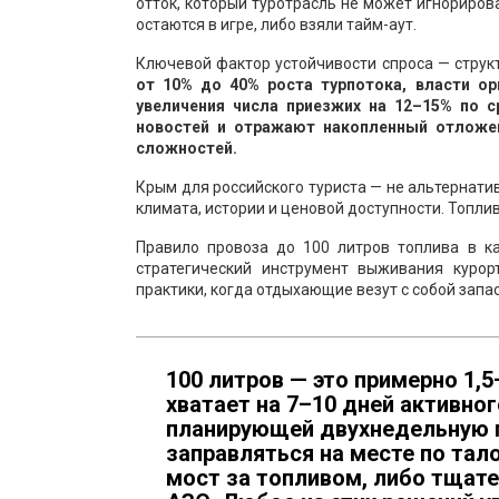
отток, который туротрасль не может игнориров
остаются в игре, либо взяли тайм-аут.
Ключевой фактор устойчивости спроса — струк
от 10% до 40% роста турпотока, власти о
увеличения числа приезжих на 12–15% по 
новостей и отражают накопленный отложен
сложностей.
Крым для российского туриста — не альтернати
климата, истории и ценовой доступности. Топли
Правило провоза до 100 литров топлива в к
стратегический инструмент выживания курор
практики, когда отдыхающие везут с собой запа
100 литров — это примерно 1,
хватает на 7–10 дней активно
планирующей двухнедельную п
заправляться на месте по тал
мост за топливом, либо тщат