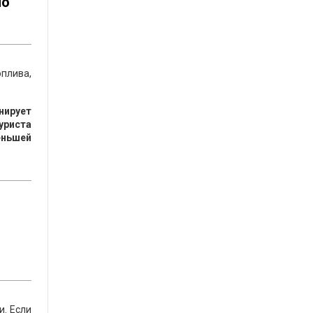
но
плива,
нирует
уриста
еньшей
и. Если