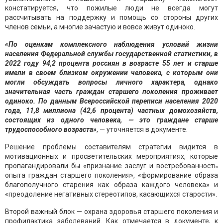
констатируется, что пожилые люди не всегда могут
рассчитывать на поддержку и помощь со стороны других
членов семьи, а многие зачастую и вовсе живут одиноко.
«По оценкам комплексного наблюдения условий жизни
населения Федеральной службы государственной статистики, в
2022 году 94,2 процента россиян в возрасте 55 лет и старше
имели в своем близком окружении человека, с которым они
могли обсуждать вопросы личного характера, однако
значительная часть граждан старшего поколения проживает
одиноко. По данным Всероссийской переписи населения 2020
года, 11,8 миллиона (42,6 процента) частных домохозяйств,
состоящих из одного человека, — это граждане старше
трудоспособного возраста»
, — уточняется в документе.
Решение проблемы составителям стратегии видится в
мотивационных и просветительских мероприятиях, которые
пропагандировали бы «признание заслуг и востребованность
опыта граждан старшего поколения», «формирование образа
благополучного старения как образа каждого человека» и
«преодоление негативных стереотипов, касающихся старости».
Второй важный блок — охрана здоровья старшего поколения и
профилактика заболеваний. Как отмечается в документе, к