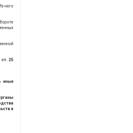
Из него
обороте
еменных
менной
ст. 25
ь иные
Органы
одства
ьств и