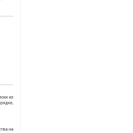
иски из
рядке,
ства на