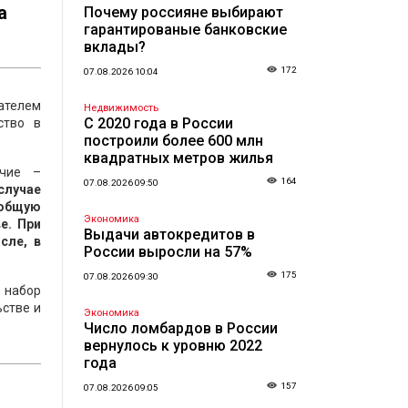
а
Почему россияне выбирают
гарантированые банковские
вклады?
172
07.08.2026 10:04
ателем
Недвижимость
С 2020 года в России
ство в
построили более 600 млн
квадратных метров жилья
очие –
164
07.08.2026 09:50
случае
 общую
Экономика
е. При
Выдачи автокредитов в
сле, в
России выросли на 57%
175
07.08.2026 09:30
 набор
ьстве и
Экономика
Число ломбардов в России
вернулось к уровню 2022
года
157
07.08.2026 09:05