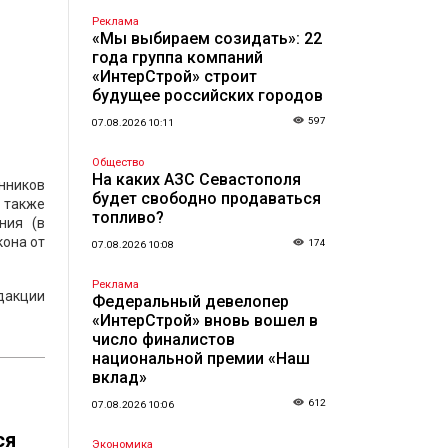
Реклама
«Мы выбираем созидать»: 22
года группа компаний
«ИнтерСтрой» строит
будущее российских городов
597
07.08.2026 10:11
Общество
На каких АЗС Севастополя
нников
будет свободно продаваться
 также
топливо?
ния (в
кона от
174
07.08.2026 10:08
Реклама
дакции
Федеральный девелопер
«ИнтерСтрой» вновь вошел в
число финалистов
национальной премии «Наш
вклад»
612
07.08.2026 10:06
ся
Экономика