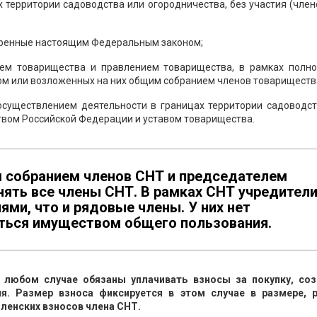
 территории садоводства или огородничества, без участия (член
тренные настоящим Федеральным законом;
лем товарищества и правлением товарищества, в рамках полно
м или возложенных на них общим собранием членов товариществ
 осуществлением деятельности в границах территории садоводст
твом Российской Федерации и уставом товарищества.
 собранием членов СНТ и председателем
ять все члены СНТ. В рамках СНТ учредител
ми, что и рядовые члены. У них нет
аться имуществом общего пользования.
любом случае обязаны уплачивать взносы за покупку, соз
я. Размер взноса фиксируется в этом случае в размере, 
ленских взносов члена СНТ.