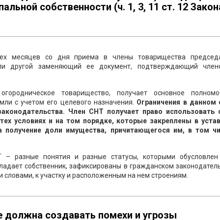
льной собственности (ч. 1, 3, 11 ст. 12 Закон
рех месяцев со дня приема в члены товарищества председ
или другой заменяющий ее документ, подтверждающий член
огородническое товарищество, получает основное полном
емли с учетом его целевого назначения.
Ограничения в данном 
 законодательства. Член СНТ получает право использовать
тех условиях и на том порядке, которые закреплены в устав
 получение доли имущества, причитающегося им, в том чи
Т – разные понятия и разные статусы, которыми обусловлен
бладает собственник, зафиксированы в гражданском законодател
 словами, к участку и расположенным на нем строениям.
е должна создавать помехи и угрозы