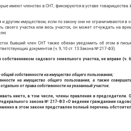
орые имеют членство в СНТ, фиксируются в уставе товарищества. 
и другим имуществом, если по закону они не ограничиваются в 
ть своего участка или весь участок, он может отчуждать на вр
елю.
сток бывший член СНТ также обязан уведомить об этом в пись
етствующих документов (ч. 9, 10 ст. 13 Закона № 217-ФЗ).
собственником садового земельного участка, не вправе (ч. 6 
е общей собственности на имущество общего пользования;
енности на имущество общего пользования, а также совершат
 отдельно от права собственности на указанный участок.
вать никто, в том числе, члены правления и председатели. 
Федерального закона № 217-ФЗ «О ведении гражданами садов
именно в этом законе представлен полный перечень обстоятел