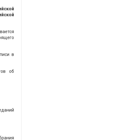
ийской
ийской
вается
оящего
писи в
тов об
еданий
брания