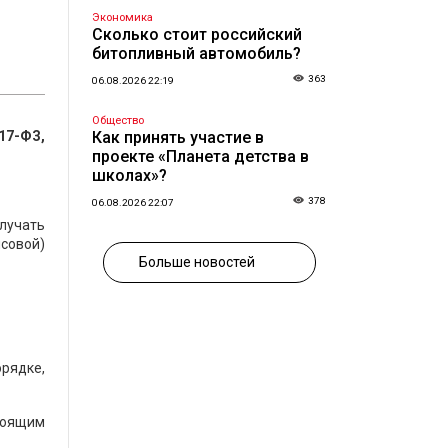
Экономика
Сколько стоит российский
битопливный автомобиль?
363
06.08.2026 22:19
Общество
17-ФЗ,
Как принять участие в
проекте «Планета детства в
школах»?
378
06.08.2026 22:07
олучать
совой)
Больше новостей
рядке,
тоящим