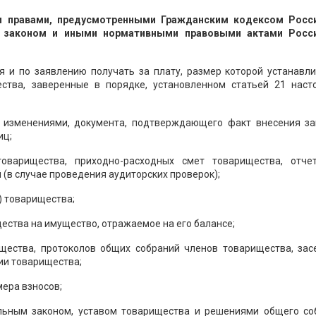
 правами, предусмотренными Гражданским кодексом Росс
 законом и иными нормативными правовыми актами Росс
 и по заявлению получать за плату, размер которой устанавли
ства, заверенные в порядке, установленном статьей 21 наст
о изменениями, документа, подтверждающего факт внесения за
иц;
 товарищества, приходно-расходных смет товарищества, отче
 (в случае проведения аудиторских проверок);
) товарищества;
ства на имущество, отражаемое на его балансе;
щества, протоколов общих собраний членов товарищества, зас
ии товарищества;
ера взносов;
льным законом, уставом товарищества и решениями общего со