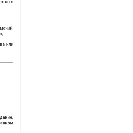
ства) в
мочий,
а;
ва или
и
дание,
равном