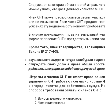
Следующая категория обязанностей и прав, кот
можно узнать, что дает дачнику членство в СНТ.
Член СНТ может распоряжаться своим участком 
или не изымаются. Если член СНТ продает час
условиях эту недвижимость новому приобретат
В случае прекращения прав на земельный уча
форме правление СНТ и предоставить копии соотв
Кроме того, член товарищества, являющийся 
Закона № 217-ФЗ):
осуществлять выдел в натуре своей доли в прав
отчуждать свою долю в праве общей собств
действия, влекущие за собой передачу этой доли
Штрафы с членов СНТ не имеет права взыски
управления СНТ работают согласно нормам 
и огородничества для собственных нужд». И 
способов требования оплаты с членов СНТ:
Взносы целевого характера.
Членские взносы.