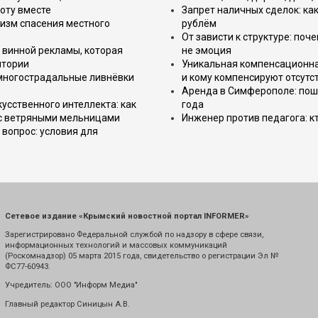
оту вместе
Запрет наличных сделок: как
изм спасения местного
рублём
От зависти к структуре: поч
 винной рекламы, которая
не эмоция
итории
Уникальная компенсационная
 многострадальные ливнёвки
и кому компенсируют отсутс
Аренда в Симферополе: поша
усственного интеллекта: как
года
 с ветряными мельницами
Инженер против педагога: к
вопрос: условия для
Сетевое издание «Крымский новостной портал INFORMER»
Зарегистрировано Федеральной службой по надзору в сфере связи,
информационных технологий и массовых коммуникаций
(Роскомнадзор) 05 марта 2015 года, свидетельство о регистрации Эл №
ФС77-60943.
Учредитель: ООО "Информ Медиа"
Главный редактор Синицын А.В.