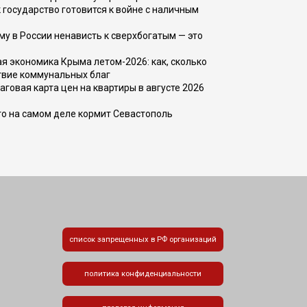
 государство готовится к войне с наличным
ему в России ненависть к сверхбогатым — это
 экономика Крыма летом-2026: как, сколько
твие коммунальных благ
говая карта цен на квартиры в августе 2026
то на самом деле кормит Севастополь
список запрещенных в РФ организаций
политика конфиденциальности