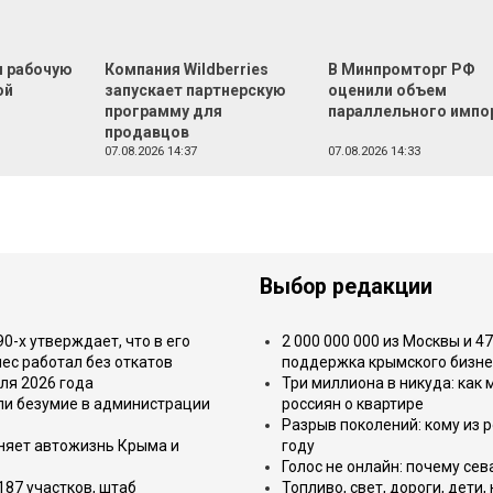
л рабочую
Компания Wildberries
В Минпромторг РФ
ой
запускает партнерскую
оценили объем
программу для
параллельного импо
продавцов
07.08.2026 14:37
07.08.2026 14:33
Выбор редакции
-х утверждает, что в его
2 000 000 000 из Москвы и 4
ес работал без откатов
поддержка крымского бизне
ля 2026 года
Три миллиона в никуда: как
или безумие в администрации
россиян о квартире
Разрыв поколений: кому из р
еняет автожизнь Крыма и
году
Голос не онлайн: почему се
187 участков, штаб
Топливо, свет, дороги, дети