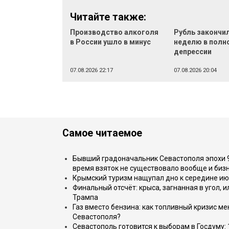
Читайте также:
Производство алкоголя
Рубль закончи
в России ушло в минус
неделю в полн
депрессии
07.08.2026 22:17
07.08.2026 20:04
Самое читаемое
Бывший градоначальник Севастополя эпохи 90
время взяток не существовало вообще и бизн
Крымский туризм нащупал дно к середине ию
Финальный отсчёт: крыса, загнанная в угол, 
Трампа
Газ вместо бензина: как топливный кризис м
Севастополя?
Севастополь готовится к выборам в Госдуму: 