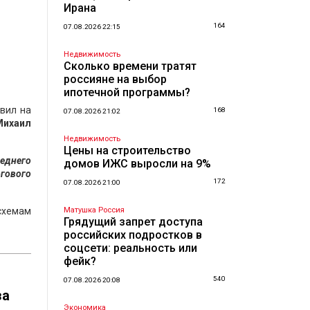
Ирана
164
07.08.2026 22:15
Недвижимость
Сколько времени тратят
россияне на выбор
ипотечной программы?
явил на
168
07.08.2026 21:02
ихаил
Недвижимость
Цены на строительство
еднего
домов ИЖС выросли на 9%
огового
172
07.08.2026 21:00
схемам
Матушка Россия
Грядущий запрет доступа
российских подростков в
соцсети: реальность или
фейк?
540
07.08.2026 20:08
за
Экономика