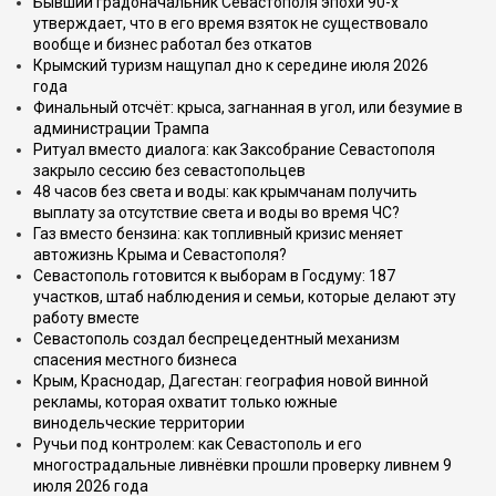
Бывший градоначальник Севастополя эпохи 90-х
утверждает, что в его время взяток не существовало
вообще и бизнес работал без откатов
Крымский туризм нащупал дно к середине июля 2026
года
Финальный отсчёт: крыса, загнанная в угол, или безумие в
администрации Трампа
Ритуал вместо диалога: как Заксобрание Севастополя
закрыло сессию без севастопольцев
48 часов без света и воды: как крымчанам получить
выплату за отсутствие света и воды во время ЧС?
Газ вместо бензина: как топливный кризис меняет
автожизнь Крыма и Севастополя?
Севастополь готовится к выборам в Госдуму: 187
участков, штаб наблюдения и семьи, которые делают эту
работу вместе
Севастополь создал беспрецедентный механизм
спасения местного бизнеса
Крым, Краснодар, Дагестан: география новой винной
рекламы, которая охватит только южные
винодельческие территории
Ручьи под контролем: как Севастополь и его
многострадальные ливнёвки прошли проверку ливнем 9
июля 2026 года