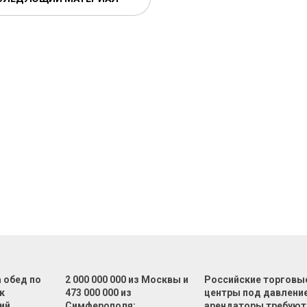
а обед по
2 000 000 000 из Москвы и
Российские торговы
к
473 000 000 из
центры под давлени
ий
Симферополя:
арендаторы требуют