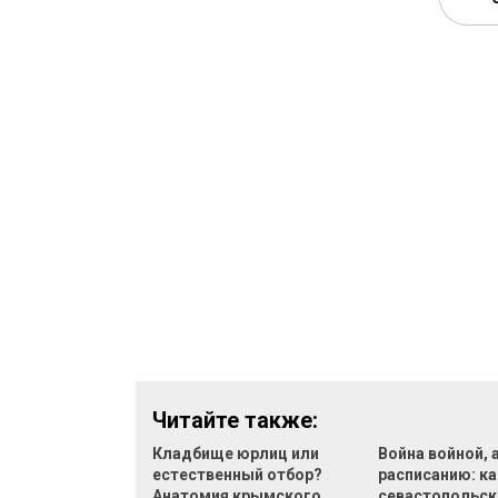
Читайте также:
Кладбище юрлиц или
Война войной, 
естественный отбор?
расписанию: ка
Анатомия крымского
севастопольск