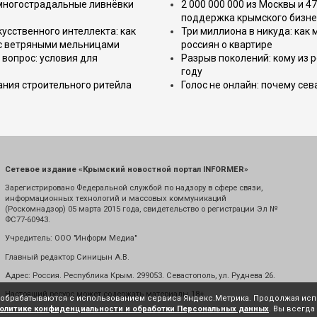
 многострадальные ливнёвки
2 000 000 000 из Москвы и 4
поддержка крымского бизне
усственного интеллекта: как
Три миллиона в никуда: как
 с ветряными мельницами
россиян о квартире
вопрос: условия для
Разрыв поколений: кому из р
году
ния строительного ритейла
Голос не онлайн: почему се
Сетевое издание «Крымский новостной портал INFORMER»
Зарегистрировано Федеральной службой по надзору в сфере связи,
информационных технологий и массовых коммуникаций
(Роскомнадзор) 05 марта 2015 года, свидетельство о регистрации Эл №
ФС77-60943.
Учредитель: ООО "Информ Медиа"
Главный редактор Синицын А.В.
Адрес: Россия. Республика Крым. 299053. Севастополь, ул. Руднева 26.
Настоящий ресурс может содержать материалы 18+
е обрабатываются с использованием сервиса Яндекс.Метрика. Продолжая испо
олитике конфиденциальности и обработки Персональных данных
. Вы всегда