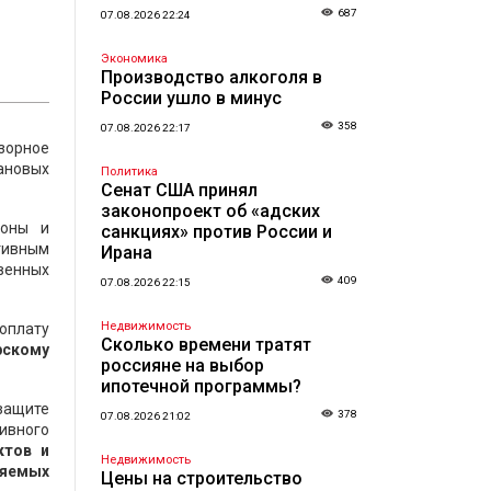
687
07.08.2026 22:24
Экономика
Производство алкоголя в
России ушло в минус
358
07.08.2026 22:17
зорное
ановых
Политика
Сенат США принял
законопроект об «адских
зоны и
санкциях» против России и
тивным
Ирана
венных
409
07.08.2026 22:15
Недвижимость
оплату
Сколько времени тратят
рскому
россияне на выбор
ипотечной программы?
защите
378
07.08.2026 21:02
ивного
ктов и
Недвижимость
ляемых
Цены на строительство