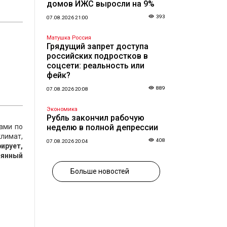
домов ИЖС выросли на 9%
393
07.08.2026 21:00
Матушка Россия
Грядущий запрет доступа
российских подростков в
ю
соцсети: реальность или
фейк?
889
07.08.2026 20:08
Экономика
Рубль закончил рабочую
ами по
неделю в полной депрессии
лимат,
408
07.08.2026 20:04
ирует,
оянный
Больше новостей