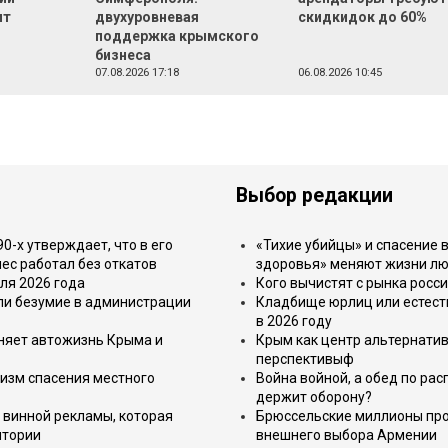
ит
двухуровневая
скидкидок до 60%
поддержка крымского
бизнеса
07.08.2026 17:18
06.08.2026 10:45
Выбор редакции
-х утверждает, что в его
«Тихие убийцы» и спасение в
ес работал без откатов
здоровья» меняют жизни л
ля 2026 года
Кого вычистят с рынка росс
или безумие в администрации
Кладбище юрлиц или естест
в 2026 году
еняет автожизнь Крыма и
Крым как центр альтернатив
перспективыф
изм спасения местного
Война войной, а обед по ра
держит оборону?
 винной рекламы, которая
Брюссельские миллионы про
итории
внешнего выбора Армении