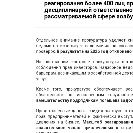
реагирования более 400 лиц п
дисциплинарной ответственно
рассматриваемой сфере возбу
Отдельное внимание прокуратура уделяет сн
ведомство использует полномочия по соглас
проверок.
В результате на 2026 год отклонен
На постоянном контроле прокуратуры оста
соблюдения прав инвесторов. Надзорное вед
барьерам, возникающим в хозяйственной деят
услуг.
Кроме того, прокуратура обеспечивает во
обязательств по исполненным государст
вмешательству подрядчикам погашена задолж
Представленные данные свидетельствуют о то
прав предпринимателей и фактически высту
давления на бизнес.
Масштаб реагирования
значительное число привлеченных к отве