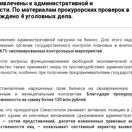
ривлечены к административной и
сти. По материалам прокурорских проверок в
ждено 4 уголовных дела.
ижению административной нагрузки на бизнес. Для этого над
ованию органам государственного контроля плановых и внепл
о 67% запланированных контрольных мероприятий.
ются вопросы функционирования свободной экономической 
омство также принимает меры по противодействию администра
ельности, особенно при получении предпринимателями государст
сстановление нарушенных прав бизнеса на своевременную 
венным и муниципальным контрактам.
Благодаря прокуро
енность на сумму более 130 млн рублей.
м, что прокуратура Севастополя занимает активную позицию в 
пает одним из ключевых механизмов сдерживания администрат
 — сотни представлений, десятки измененных правовых а
тственности лиц — показывает системный характер выяв