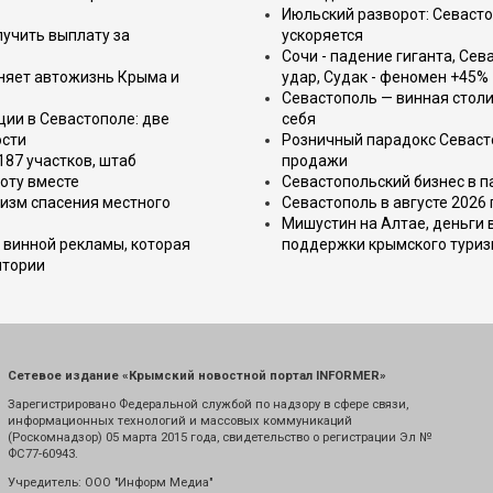
Июльский разворот: Севаст
лучить выплату за
ускоряется
Сочи - падение гиганта, Сев
еняет автожизнь Крыма и
удар, Судак - феномен +45%
Севастополь — винная столи
ции в Севастополе: две
себя
ости
Розничный парадокс Севасто
187 участков, штаб
продажи
оту вместе
Севастопольский бизнес в па
изм спасения местного
Севастополь в августе 2026
Мишустин на Алтае, деньги 
 винной рекламы, которая
поддержки крымского тури
итории
Сетевое издание «Крымский новостной портал INFORMER»
Зарегистрировано Федеральной службой по надзору в сфере связи,
информационных технологий и массовых коммуникаций
(Роскомнадзор) 05 марта 2015 года, свидетельство о регистрации Эл №
ФС77-60943.
Учредитель: ООО "Информ Медиа"