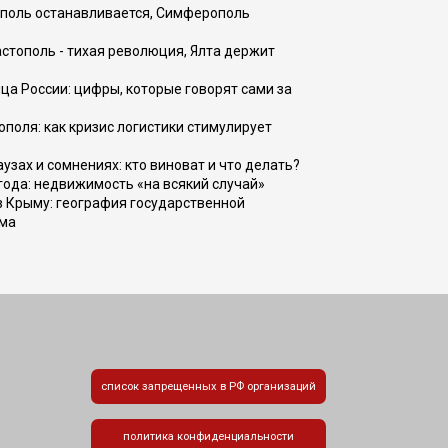
ополь останавливается, Симферополь
астополь - тихая революция, Ялта держит
ца России: цифры, которые говорят сами за
поля: как кризис логистики стимулирует
узах и сомнениях: кто виноват и что делать?
 года: недвижимость «на всякий случай»
в Крыму: география государственной
зма
список запрещенных в РФ организаций
политика конфиденциальности