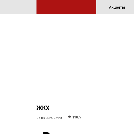
Акценты
ЖКХ
19877
27.03.2024 23:20