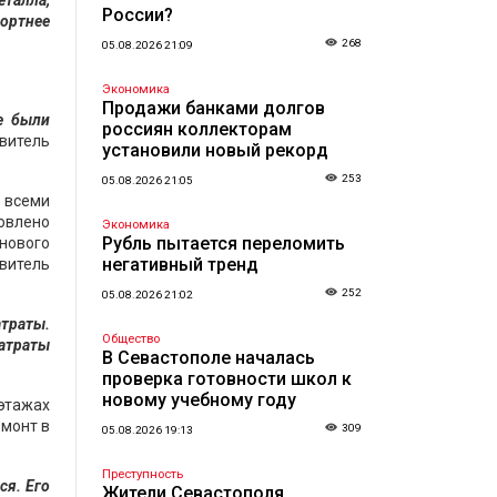
еталла,
России?
фортнее
268
05.08.2026 21:09
Экономика
Продажи банками долгов
е были
россиян коллекторам
витель
установили новый рекорд
253
05.08.2026 21:05
ы всеми
овлено
Экономика
Рубль пытается переломить
нового
негативный тренд
витель
252
05.08.2026 21:02
атраты.
Общество
затраты
В Севастополе началась
проверка готовности школ к
новому учебному году
 этажах
емонт в
309
05.08.2026 19:13
Преступность
ся. Его
Жители Севастополя