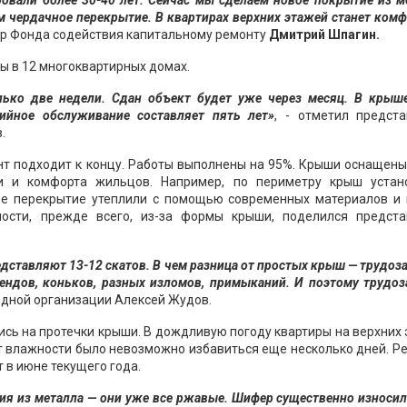
овали более 30-40 лет. Сейчас мы сделаем новое покрытие из м
 чердачное перекрытие. В квартирах верхних этажей станет ком
тор Фонда содействия капитальному ремонту
Дмитрий Шпагин.
ы в 12 многоквартирных домах.
лько две недели. Сдан объект будет уже через месяц. В крыш
тийное обслуживание составляет пять лет»
, - отметил предста
.
нт подходит к концу. Работы выполнены на 95%. Крыши оснащен
и и комфорта жильцов. Например, по периметру крыш устан
е перекрытие утеплили с помощью современных материалов и 
ности, прежде всего, из-за формы крыши, поделился предста
едставляют 13-12 скатов. В чем разница от простых крыш — трудоз
ендов, коньков, разных изломов, примыканий. И поэтому трудо
дной организации Алексей Жудов.
сь на протечки крыши. В дождливую погоду квартиры на верхних
т влажности было невозможно избавиться еще несколько дней. Р
 в июне текущего года.
я из металла — они уже все ржавые. Шифер существенно износил