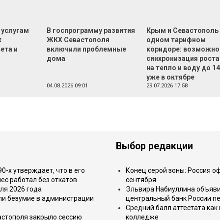
 услугам
В госпрограмму развития
Крым и Севастополь
к
ЖКХ Севастополя
одном тарифном
ета и
включили проблемные
коридоре: возможно
дома
синхронизация роста
на тепло и воду до 1
уже в октябре
04.08.2026 09:01
29.07.2026 17:58
Выбор редакции
-х утверждает, что в его
Конец серой зоны: Россия о
ес работал без откатов
сентября
ля 2026 года
Эльвира Набиуллина объявил
или безумие в администрации
центральный банк России п
Средний балл аттестата как 
астополя закрыло сессию
колледже