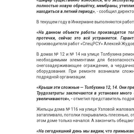
«Шифер существенно износился, его эксплуатир
полностью новую обрешётку, мембраны, утеплим
находиться в летний период»
, - сообщил дирек
В текущем году в Инкермане выполняются работ
«На данном объекте работы производятся то
протечки, сейчас это всё устраняется. Гаран
производителя работ «СпецРСУ» Алексей Жудов
В домах № 12 и № 14 на улице Толбухина ремо
необходимыми элементами для безопасност
снегозадерживающее ограждение, а чердачно
оборудования. При ремонте возникали слож
подрядной организации.
«Крыши эти сложные — Толбухина 12, 14. Они пр
Трудозатраты заключаются в установке много 
увеличиваются», -
отметил представитель подря
Жильцы дома № 116 на улице Узловой жаловали
затапливало, потолки покрывались плесенью, о
этом доме только начался. А закончить обещают
«На сегодняшний день мы видим, что примыкани