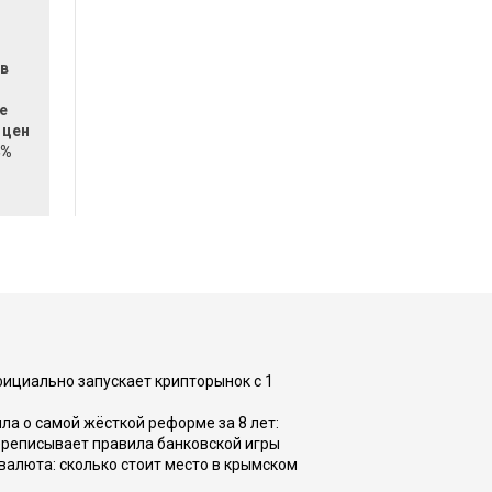
 в
е
 цен
4%
фициально запускает крипторынок с 1
а о самой жёсткой реформе за 8 лет:
ереписывает правила банковской игры
валюта: сколько стоит место в крымском