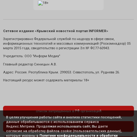
Сетевое издание «Крымский новостной портал INFORMER»
Зарегистрировано Федеральной службой по надзору в сфере связи,
информационных технологий и массовых коммуникаций (Роскомнадзор) 05
марта 2015 года, свидетельство о регистрации Эл № ФС77-60943.
Учредитель: ООО "Информ Медиа"
Главный редактор Синицын А.В.
Адрес: Россия. Республика Крым. 299053. Севастополь, ул. Руднева 26.
Настоящий ресурс может содержать материалы 18+
список запрещенных в РФ организаций
В целях улучшения работы сайта и анализа статистики посещений,
данные обрабатываются с использованием сервиса
Яндекс.Метрика. Продолжая использовать сайт, Вы даете
политика конфиденциальности
согласие на обработку файлов cookie (пользовательских данных),
которые указаны в
Политике конфиденциальности и обработки