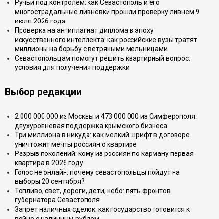
Ручьи под контролем: как Севастополь и его
многострадальные ливнёвки прошли проверку ливнем 9
июля 2026 года
Проверка на антиплагиат диплома в эпоху
искусственного интеллекта: как российские вузы тратят
миллионы на борьбу с ветряными мельницами
Севастопольцам помогут решить квартирный вопрос:
условия для получения поддержки
Выбор редакции
2 000 000 000 из Москвы и 473 000 000 из Симферополя:
двухуровневая поддержка крымского бизнеса
Три миллиона в никуда: как мелкий шрифт в договоре
уничтожит мечты россиян о квартире
Разрыв поколений: кому из россиян по карману первая
квартира в 2026 году
Голос не онлайн: почему севастопольцы пойдут на
выборы 20 сентября?
Топливо, свет, дороги, дети, небо: пять фронтов
губернатора Севастополя
Запрет наличных сделок: как государство готовится к
войне с наличным рублём