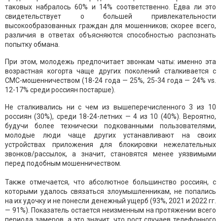
таковых набралось 60% и 14% соответственно. Едва ли это
свидетельствует о большей привлекательности
высокообразованных граждан для мошенников; скорее всего,
различия в ответах объясняются способностью распознать
попытку обмана.
При этом, молодежь предпочитает звонкам чаты: именно эта
возрастная когорта чаще других поколений сталкивается с
СМС-мошенничеством (18-24 года — 25%, 25-34 года — 24% vs.
12-17% среди россиян постарше).
Не сталкивались ни с чем из вышеперечисленного 3 из 10
россиян (30%), среди 18-24-летних — 4 из 10 (40%). Вероятно,
будучи более технически подкованными пользователями,
молодые люди чаще других устанавливают на своих
устройствах приложения для блокировки нежелательных
звонков/рассылок, а значит, становятся менее уязвимыми
перед подобным мошенничеством.
Также отмечается, что абсолютное большинство россиян, с
которыми удалось связаться злоумышленникам, не попались
на их удочку и не понесли денежный ущерб (93%, 2021 и 2022 гг.
— 91%). Показатель остается неизменным на протяжении всего
периода замеров, а это значит, что рост случаев телефонного