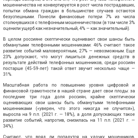
мошенничества не конвертируется в рост числа пострадавших,
попытки обмана граждан в большинстве случаев остаются
безуспешными. Понесли финансовые потери 7% из числа
столкнувшихся с телефонным мошенничеством (в том числе 3%
оценили ущерб как незначительный, 4% — как значительный).
В целом россияне скептически оценивают свои шансы быть
обманутыми телефонными мошенниками: 46% считают такое
развитие событий маловероятным, 27% — невозможным. Еще
23% допускают, что могут лишиться денежных средств в
результате действий телефонных мошенников, среди россиян
постарше (45-59-лет) такой ответ звучит несколько чаще —
31%.
Масштабная работа по повышению уровня цифровой и
финансовой грамотности в нашей стране дает свои плоды: за
последние три года доля россиян, крайне скептически
оценивающих свои шансы быть обманутыми телефонными
мошенниками («уверен, что этого никогда не случится»),
выросла на 9 п.п. (2021 г. — 18%), а доля допускающих такое
развитие событий, напротив, снизилась на 11 п.п. (2021 г. —
34%).
Считают, что вряд ли попадутся на удочку мошенников,