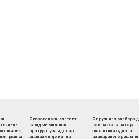
ки:
Севастополь считает
От ручного разбора 
отечники
каждый миллион:
ковша экскаватора:
ют жильё,
прокуратура идёт за
аналитика одного
 для рынка
авансами до конца
варварского решения