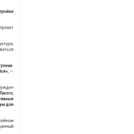
стройки
 проект
ктура,
ваться
тупная.
ся»,
—
нужден
Такого,
ктивные
мум для
ссейном
 данный