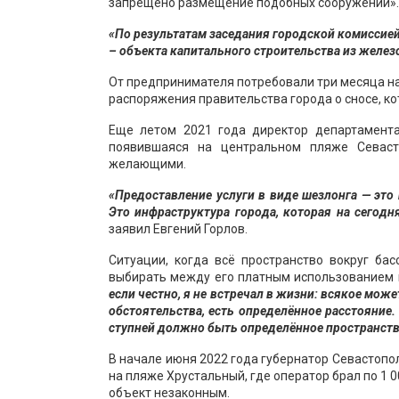
запрещено размещение подобных сооружений».
«По результатам заседания городской комиссие
– объекта капитального строительства из желез
От предпринимателя потребовали три месяца на
распоряжения правительства города о сносе, ко
Еще летом 2021 года директор департамента
появившаяся на центральном пляже Севаст
желающими.
«Предоставление услуги в виде шезлонга — это 
Это инфраструктура города, которая на сегодн
заявил Евгений Горлов.
Ситуации, когда всё пространство вокруг б
выбирать между его платным использованием и
если честно, я не встречал в жизни: всякое може
обстоятельства, есть определённое расстояние.
ступней должно быть определённое пространств
В начале июня 2022 года губернатор Севастоп
на пляже Хрустальный, где оператор брал по 1 
объект незаконным.