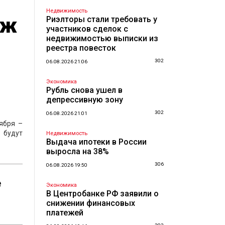
Недвижимость
яж
Риэлторы стали требовать у
участников сделок с
недвижимостью выписки из
реестра повесток
302
06.08.2026 21:06
Экономика
Рубль снова ушел в
депрессивную зону
302
06.08.2026 21:01
ября –
 будут
Недвижимость
Выдача ипотеки в России
выросла на 38%
306
06.08.2026 19:50
е
Экономика
В Центробанке РФ заявили о
снижении финансовых
платежей