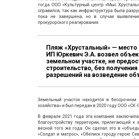
тогда ООО «Культурный центр «Мыс Хрустальн
справился, так как инфраструктура была разр
пока не завершена, но в случае выявлени
прокурорского реагирования.
Пляж «Хрустальный» — место не
ИП Юркевич Э.А. возвел объек
земельном участке, не предо
строительство, без получения
разрешений на возведение об
Земельный участок находится в бессрочном 
хозяйства» и был передан в 2020 году ООО «СК-
В феврале 2021 года эта компания заключила
благоустройству территории, прилегающей к 
весной того же года. Он сделал это в «объе
«Солдат и матрос», «Обелиск городу-герою Сев