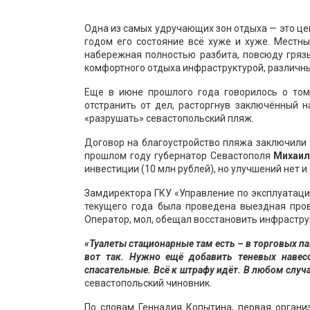
Одна из самых удручающих зон отдыха — это ц
годом его состояние всё хуже и хуже. Местны
набережная полностью разбита, повсюду грязь
комфортного отдыха инфраструктурой, различны
Еще в июне прошлого года говорилось о том
отстранить от дел, расторгнув заключённый н
«разрушать» севастопольский пляж.
Договор на благоустройство пляжа заключили 
прошлом году губернатор Севастополя
Михаил
инвестиции (10 млн рублей), но улучшений нет и
Замдиректора ГКУ «Управление по эксплуатаци
текущего года была проведена выездная пров
Оператор, мол, обещал восстановить инфраструк
«Туалеты стационарные там есть – в торговых п
вот так. Нужно ещё добавить теневых навесо
спасательные. Всё к штрафу идёт. В любом случ
севастопольский чиновник.
По словам Геннадия Копытина, первая органи