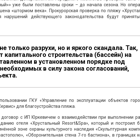
ый»» уже были поставлены сроки – до начала сезона. Но опера
ушена «штормом века». Прокурорская проверка по пляжу «Хруст
я нарушений действующего законодательства будут принят
 только разрухи, но и яркого скандала. Так,
т капитального строительства (бассейн) на
ставленном в установленном порядке под
 необходимых в силу закона согласований,
ъекта.
пользовании ГКУ «Управление по эксплуатации объектов горо
Сервис» для благоустройства пляжа.
 договор с ИП Юркевичем о взаимодействии при выполнении ра
зданию отеля «Хрустальный Resort&Spa», который и построил б
динённой зоне охраны культурного наследия «Скульптурная комп
астополю», «Оборонительная стена 7-го бастиона», в границах 