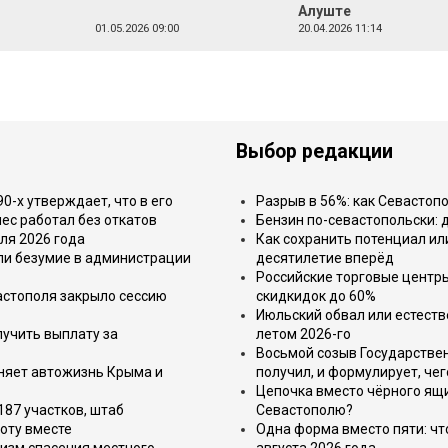
Алуште
01.05.2026 09:00
20.04.2026 11:14
Выбор редакции
-х утверждает, что в его
Разрыв в 56%: как Севастоп
ес работал без откатов
Бензин по-севастопольски: 
ля 2026 года
Как сохранить потенциал ил
или безумие в администрации
десятилетие вперёд
Российские торговые центр
астополя закрыло сессию
скидкидок до 60%
Июльский обвал или естеств
лучить выплату за
летом 2026-го
Восьмой созыв Государствен
еняет автожизнь Крыма и
получил, и формулирует, чег
Цепочка вместо чёрного ящи
187 участков, штаб
Севастополю?
оту вместе
Одна форма вместо пяти: чт