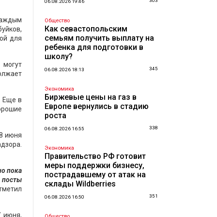
303
06.08.2026 19:46
 каждым
Общество
Как севастопольским
буйков,
семьям получить выплату на
мой для
ребенка для подготовки в
школу?
 могут
345
06.08.2026 18:13
должает
Экономика
Биржевые цены на газ в
. Еще в
Европе вернулись в стадию
орошие
роста
338
06.08.2026 16:55
8 июня
дзора.
Экономика
Правительство РФ готовит
меры поддержки бизнесу,
но пока
пострадавшему от атак на
 посты
склады Wildberries
тметил
351
06.08.2026 16:50
 июня,
Общество