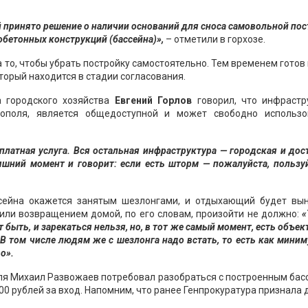
й принято решение о наличии оснований для сноса самовольной по
обетонных конструкций (бассейна)»,
– отметили в горхозе.
 то, чтобы убрать постройку самостоятельно. Тем временем готов
торый находится в стадии согласования.
 городского хозяйства
Евгений Горлов
говорил, что инфрастру
ополя, является общедоступной и может свободно использо
платная услуга. Вся остальная инфраструктура — городская и дос
яшний момент и говорит: если есть шторм — пожалуйста, пользуй
ассейна окажется занятым шезлонгами, и отдыхающий будет вы
ли возвращением домой, по его словам, произойти не должно:
«
т быть, и зарекаться нельзя, но, в тот же самый момент, есть объе
 В том числе людям же с шезлонга надо встать, то есть как мини
о».
оля Михаил Развожаев потребовал разобраться с построенным ба
000 рублей за вход. Напомним, что ранее Генпрокуратура признала