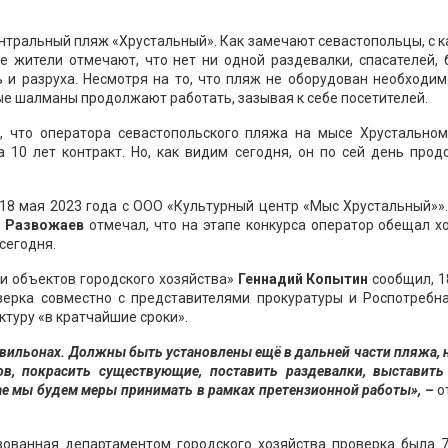
ентральный пляж «Хрустальный». Как замечают севастопольцы, с
е жители отмечают, что нет ни одной раздевалки, спасателей, 
 и разруха. Несмотря на то, что пляж не оборудован необходи
е шалманы продолжают работать, зазывая к себе посетителей.
, что оператора севастопольского пляжа на мысе Хрустальном
а 10 лет контракт. Но, как видим сегодня, он по сей день про
18 мая 2023 года с ООО «Культурный центр «Мыс Хрустальный»»
 Развожаев
отмечал, что на этапе конкурса оператор обещал х
 сегодня.
и объектов городского хозяйства»
Геннадий Копытин
сообщил, 1
ерка совместно с представителями прокуратуры и Роспотребна
туру «в кратчайшие сроки».
авильонах. Должны быть установлены ещё в дальней части пляжа, 
в, покрасить существующие, поставить раздевалки, выставить
ае мы будем меры принимать в рамках претензионной работы», –
о
зованная департаментом городского хозяйства проверка была 7