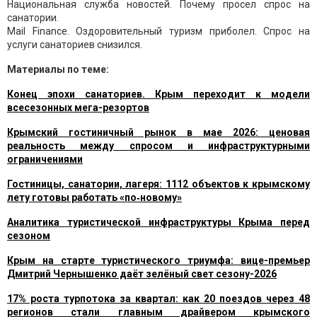
Национальная служба новостей. Почему просел спрос на
санатории.
Mail Finance. Оздоровительный туризм приболел. Спрос на
услуги санаториев снизился.
Материалы по теме:
Конец эпохи санаториев. Крым переходит к модели
всесезонных мега-резортов
Крымский гостиничный рынок в мае 2026: ценовая
реальность между спросом и инфраструктурными
ограничениями
Гостиницы, санатории, лагеря: 1112 объектов к крымскому
лету готовы работать «по‑новому»
Аналитика туристической инфраструктуры Крыма перед
сезоном
Крым на старте туристического триумфа: вице-премьер
Дмитрий Чернышенко даёт зелёный свет сезону-2026
17% роста турпотока за квартал: как 20 поездов через 48
регионов стали главным драйвером крымского