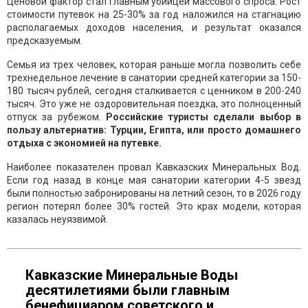
Ценовой фактор стал главным убийцей массового спроса. Рост
стоимости путевок на 25-30% за год наложился на стагнацию
располагаемых доходов населения, и результат оказался
предсказуемым.
Семья из трех человек, которая раньше могла позволить себе
трехнедельное лечение в санатории средней категории за 150-
180 тысяч рублей, сегодня сталкивается с ценником в 200-240
тысяч. Это уже не оздоровительная поездка, это полноценный
отпуск за рубежом.
Российские туристы сделали выбор в
пользу альтернатив: Турции, Египта, или просто домашнего
отдыха с экономией на путевке.
Наиболее показателен провал Кавказских Минеральных Вод.
Если год назад в конце мая санатории категории 4-5 звезд
были полностью забронированы на летний сезон, то в 2026 году
регион потерял более 30% гостей. Это крах модели, которая
казалась неуязвимой.
Кавказские Минеральные Воды
десятилетиями были главным
бенефициаром советского и