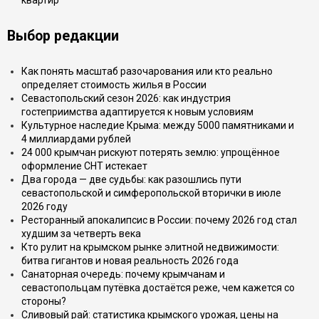
квартир
Выбор редакции
Как понять масштаб разочарования или кто реально
определяет стоимость жилья в России
Севастопольский сезон 2026: как индустрия
гостеприимства адаптируется к новым условиям
Культурное наследие Крыма: между 5000 памятниками и
4 миллиардами рублей
24 000 крымчан рискуют потерять землю: упрощённое
оформление СНТ истекает
Два города — две судьбы: как разошлись пути
севастопольской и симферопольской вторички в июле
2026 году
Ресторанный апокалипсис в России: почему 2026 год стал
худшим за четверть века
Кто рулит на крымском рынке элитной недвижимости:
битва гигантов и новая реальность 2026 года
Санаторная очередь: почему крымчанам и
севастопольцам путёвка достаётся реже, чем кажется со
стороны?
Сливовый рай: статистика крымского урожая, цены на