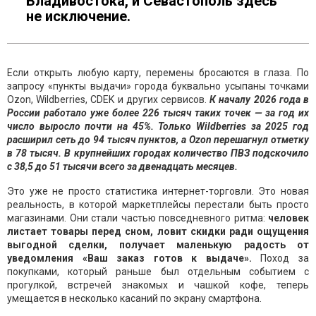
Владивостока, и Севастополь здесь
не исключение.
Если открыть любую карту, перемены бросаются в глаза. По
запросу «пункты выдачи» города буквально усыпаны точками
Ozon, Wildberries, CDEK и других сервисов.
К началу 2026 года в
России работало уже более 226 тысяч таких точек — за год их
число выросло почти на 45%. Только Wildberries за 2025 год
расширил сеть до 94 тысяч пунктов, а Ozon перешагнул отметку
в 78 тысяч. В крупнейших городах количество ПВЗ подскочило
с 38,5 до 51 тысячи всего за двенадцать месяцев.
Это уже не просто статистика интернет-торговли. Это новая
реальность, в которой маркетплейсы перестали быть просто
магазинами. Они стали частью повседневного ритма:
человек
листает товары перед сном, ловит скидки ради ощущения
выгодной сделки, получает маленькую радость от
уведомления «Ваш заказ готов к выдаче».
Поход за
покупками, который раньше был отдельным событием с
прогулкой, встречей знакомых и чашкой кофе, теперь
умещается в несколько касаний по экрану смартфона.