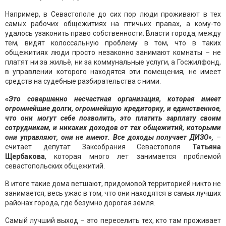
Например, в Севастополе до сих пор люди проживают в тех
самых рабочих общежитиях на птичьих правах, а кому-то
удалось узаконить право собственности. Власти города, между
тем, видят колоссальную проблему в том, что в таких
общежитиях люди просто незаконно занимают комнаты – не
платят ни за жильё, ни за коммунальные услуги, а Госжилфонд,
в управлении которого находятся эти помещения, не имеет
средств на судебные разбирательства с ними.
«Это совершенно несчастная организация, которая имеет
огромнейшие долги, огромнейшую кредиторку, и единственное,
что они могут себе позволить, это платить зарплату своим
сотрудникам, и никаких доходов от тех общежитий, которыми
они управляют, они не имеют. Все доходы получает ДИЗО»,
–
считает депутат Заксобрания Севастополя
Татьяна
Щербакова
, которая много лет занимается проблемой
севастопольских общежитий.
В итоге такие дома ветшают, придомовой территорией никто не
занимается, весь ужас в том, что они находятся в самых лучших
районах города, где безумно дорогая земля.
Самый лучший выход – это переселить тех, кто там проживает