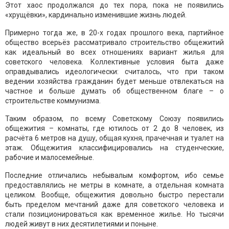
Этот хаос продолжался до тех пора, пока не появились
«хрущёвки», кардинально изменившие жизнь людей.
Примерно тогда же, в 20-х годах прошлого века, партийное
общество всерьёз рассматривало строительство общежитий
как идеальный во всех отношениях вариант жилья для
советского человека. Коллективные условия быта даже
оправдывались идеологически: считалось, что при таком
ведении хозяйства гражданин будет меньше отвлекаться на
частное и больше думать об общественном благе – о
строительстве коммунизма.
Таким образом, по всему Советскому Союзу появились
общежития – комнаты, где ютилось от 2 до 8 человек, из
расчёта 6 метров на душу, общая кухня, прачечная и туалет на
этаж. Общежития классифицировались на студенческие,
рабочие и малосемейные.
Последние отличались небывалым комфортом, ибо семье
предоставлялись не метры в комнате, а отдельная комната
целиком. Вообще, общежития довольно быстро перестали
быть пределом мечтаний даже для советского человека и
стали позиционироваться как временное жилье. Но тысячи
людей живут в них десятилетиями и поныне.