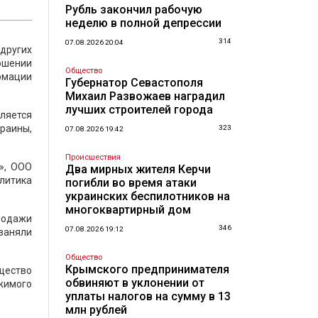
Рубль закончил рабочую
неделю в полной депрессии
314
07.08.2026 20:04
других
ошении
Общество
ормации
Губернатор Севастополя
Михаил Развожаев наградил
лучших строителей города
ляется
раины,
323
07.08.2026 19:42
Происшествия
», ООО
Два мирных жителя Керчи
олитика
погибли во время атаки
украинских беспилотников на
многоквартирный дом
продажи
346
07.08.2026 19:12
заняли
Общество
Крымского предпринимателя
щество
обвиняют в уклонении от
жимого
уплаты налогов на сумму в 13
млн рублей