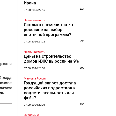
Ирана
302
07.08.2026 22:15
Недвижимость
Сколько времени тратят
россияне на выбор
ипотечной программы?
291
07.08.2026 21:02
Недвижимость
Цены на строительство
домов ИЖС выросли на 9%
рхов и
300
07.08.2026 21:00
,1 млрд
Матушка Россия
еским и
Грядущий запрет доступа
 начала
российских подростков в
в.
соцсети: реальность или
фейк?
790
07.08.2026 20:08
Экономика