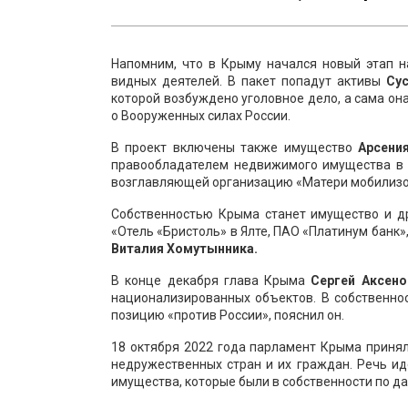
Напомним, что в Крыму начался новый этап н
видных деятелей. В пакет попадут активы
Су
которой возбуждено уголовное дело, а сама о
о Вооруженных силах России.
В проект включены также имущество
Арсени
правообладателем недвижимого имущества в Я
возглавляющей организацию «Матери мобилиз
Собственностью Крыма станет имущество и др
«Отель «Бристоль» в Ялте, ПАО «Платинум банк
Виталия Хомутынника.
В конце декабря глава Крыма
Сергей Аксен
национализированных объектов. В собственно
позицию «против России», пояснил он.
18 октября 2022 года парламент Крыма приня
недружественных стран и их граждан. Речь и
имущества, которые были в собственности по да