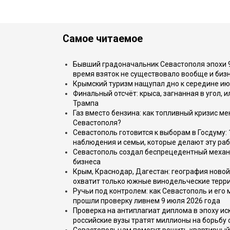
Самое читаемое
Бывший градоначальник Севастополя эпохи 90
время взяток не существовало вообще и бизн
Крымский туризм нащупал дно к середине ию
Финальный отсчёт: крыса, загнанная в угол, 
Трампа
Газ вместо бензина: как топливный кризис м
Севастополя?
Севастополь готовится к выборам в Госдуму: 
наблюдения и семьи, которые делают эту раб
Севастополь создал беспрецедентный механ
бизнеса
Крым, Краснодар, Дагестан: география новой
охватит только южные винодельческие терр
Ручьи под контролем: как Севастополь и его
прошли проверку ливнем 9 июля 2026 года
Проверка на антиплагиат диплома в эпоху иск
российские вузы тратят миллионы на борьбу