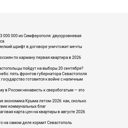
73 000 000 из Симферополя: двухуровневая
са
 мелкий шрифт в договоре уничтожит мечты
оссиян по карману первая квартира в 2026
вастопольцы пойдут на выборы 20 сентября?
, небо: пять фронтов губернатора Севастополя
 государство готовится к войне с наличным
ему в России ненависть к сверхбогатым — это
 экономика Крыма летом-2026: как, сколько
твие коммунальных благ
говая карта цен на квартиры в августе 2026
то на самом деле кормит Севастополь