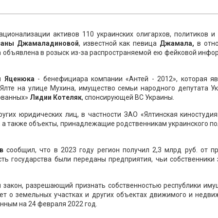
ационализации активов 110 украинских олигархов, политиков и 
саны Джамаладиновой
, известной как певица
Джамала,
в отн
на объявлена в розыск из-за распространяемой ею фейковой инф
я Яценюка
- бенефициара компании «Антей - 2012», которая яв
лте на улице Мухина, имущество семьи народного депутата Ук
ованных»
Лидии Котеляк
, спонсирующей ВС Украины.
угих юридических лиц, в частности ЗАО «Ялтинская киностудия
», а также объекты, принадлежащие родственникам украинского п
ов
сообщил, что в 2023 году регион получил 2,3 млрд руб. от 
сть государства были переданы предприятия, чьи собственники 
л закон, разрешающий признать собственностью республики иму
дет о земельных участках и других объектах движимого и недви
нным на 24 февраля 2022 год.