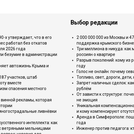
Выбор редакции
-х утверждает, что в его
2 000 000 000 из Москвы и 4
ес работал без откатов
поддержка крымского бизне
ля 2026 года
Три миллиона в никуда: как
или безумие в администрации
россиян о квартире
Разрыв поколений: кому из р
еняет автожизнь Крыма и
году
Голос не онлайн: почему се
187 участков, штаб
Топливо, свет, дороги, дети
оту вместе
Запрет наличных сделок: как
изм спасения местного
рублём
От зависти к структуре: поч
 винной рекламы, которая
не эмоция
итории
Уникальная компенсационная
 многострадальные ливнёвки
и кому компенсируют отсутс
Аренда в Симферополе: поша
усственного интеллекта: как
года
 с ветряными мельницами
Инженер против педагога: к