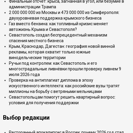
Финальный отсчёт: крыса, загнанная в угол, или безумие в
администрации Трампа
2 000 000 000 из Москвы и 473 000 000 из Симферополя:
двухуровневая поддержка крымского бизнеса
Газ вместо бензина: как топливный кризис меняет
автожизнь Крыма и Севастополя?
Севастополь создал беспрецедентный механизм
спасения местного бизнеса
Крым, Краснодар, Дагестан: география новой винной
рекламы, которая охватит только южные
винодельческие территории
Ручьи под контролем: как Севастополь и его
многострадальные ливнёвки прошли проверку ливнем 9
июля 2026 года
Проверка на антиплагиат диплома в эпоху
искусственного интеллекта: как российские вузы тратят
миллионы на борьбу с ветряными мельницами
Севастопольцам помогут решить квартирный вопрос:
условия для получения поддержки
Выбор редакции
Ресторанный апокалипсис в России: почему 2026 год стал