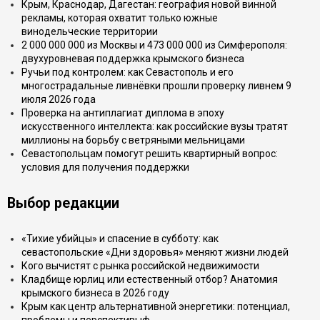
Крым, Краснодар, Дагестан: география новой винной
рекламы, которая охватит только южные
винодельческие территории
2 000 000 000 из Москвы и 473 000 000 из Симферополя:
двухуровневая поддержка крымского бизнеса
Ручьи под контролем: как Севастополь и его
многострадальные ливнёвки прошли проверку ливнем 9
июля 2026 года
Проверка на антиплагиат диплома в эпоху
искусственного интеллекта: как российские вузы тратят
миллионы на борьбу с ветряными мельницами
Севастопольцам помогут решить квартирный вопрос:
условия для получения поддержки
Выбор редакции
«Тихие убийцы» и спасение в субботу: как
севастопольские «Дни здоровья» меняют жизни людей
Кого вычистят с рынка российской недвижимости
Кладбище юрлиц или естественный отбор? Анатомия
крымского бизнеса в 2026 году
Крым как центр альтернативной энергетики: потенциал,