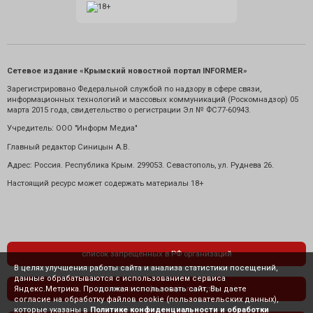
Сетевое издание «Крымский новостной портал INFORMER»
Зарегистрировано Федеральной службой по надзору в сфере связи,
информационных технологий и массовых коммуникаций (Роскомнадзор) 05
марта 2015 года, свидетельство о регистрации Эл № ФС77-60943.
Учредитель: ООО "Информ Медиа"
Главный редактор Синицын А.В.
Адрес: Россия. Республика Крым. 299053. Севастополь, ул. Руднева 26.
Настоящий ресурс может содержать материалы 18+
список запрещенных в РФ организаций
В целях улучшения работы сайта и анализа статистики посещений,
данные обрабатываются с использованием сервиса
Яндекс.Метрика. Продолжая использовать сайт, Вы даете
политика конфиденциальности
согласие на обработку файлов cookie (пользовательских данных),
которые указаны в
Политике конфиденциальности и обработки