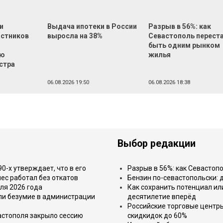
и
Выдача ипотеки в России
Разрыв в 56%: как
астников
выросла на 38%
Севастополь перест
быть одним рынком
ью
жилья
стра
06.08.2026 19:50
06.08.2026 18:38
Выбор редакции
-х утверждает, что в его
Разрыв в 56%: как Севастоп
ес работал без откатов
Бензин по-севастопольски: 
ля 2026 года
Как сохранить потенциал ил
или безумие в администрации
десятилетие вперёд
Российские торговые центр
астополя закрыло сессию
скидкидок до 60%