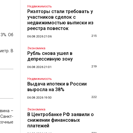
Недвижимость
Риэлторы стали требовать у
участников сделок с
недвижимостью выписки из
реестра повесток
13%. Об
215
06.08.2026 21:06
Экономика
метр. В
Рубль снова ушел в
депрессивную зону
219
06.08.2026 21:01
Недвижимость
Выдача ипотеки в России
выросла на 38%
222
06.08.2026 19:50
Экономика
овина –
В Центробанке РФ заявили о
 Санкт-
снижении финансовых
асочные
платежей