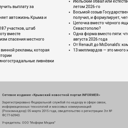
Июльский обвал или естеств
лучить выплату за
летом 2026-го
Восьмой созыв Государствен
еняет автожизнь Крыма и
получил, и формулирует, чег
Цепочка вместо чёрного ящи
187 участков, штаб
Севастополю?
оту вместе
Одна форма вместо пяти: чт
изм спасения местного
августа 2026 года
От Renault до McDonald's: к
 винной рекламы, которая
13 миллиардов — это много 
итории
 многострадальные ливнёвки
Сетевое издание «Крымский новостной портал INFORMER»
Зарегистрировано Федеральной службой по надзору в сфере связи,
информационных технологий и массовых коммуникаций
(Роскомнадзор) 05 марта 2015 года, свидетельство о регистрации Эл №
ФС77-60943.
Учредитель: ООО "Информ Медиа"