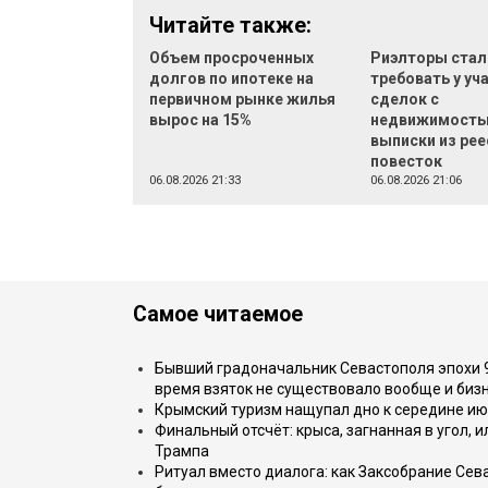
Читайте также:
Объем просроченных
Риэлторы стал
долгов по ипотеке на
требовать у уч
первичном рынке жилья
сделок с
вырос на 15%
недвижимост
выписки из рее
повесток
06.08.2026 21:33
06.08.2026 21:06
Самое читаемое
Бывший градоначальник Севастополя эпохи 90
время взяток не существовало вообще и бизн
Крымский туризм нащупал дно к середине ию
Финальный отсчёт: крыса, загнанная в угол, 
Трампа
Ритуал вместо диалога: как Заксобрание Сев