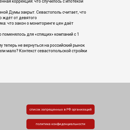
енная коррекция: что случилось с ипотекой
ной Думы закрыт. Севастополь считает, что
о ждёт от девятого
ка: что закон о мониторинге цен даёт
о поменялось для «спящих» компаний с 1
ому теперь не вернуться на российский рынок
или мало? Контекст севастопольской стройки
список запрещенных в РФ организаций
политика конфиденциальности