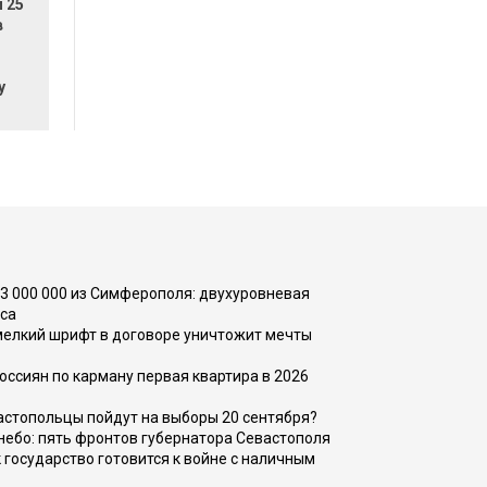
 25
в
у
73 000 000 из Симферополя: двухуровневая
са
 мелкий шрифт в договоре уничтожит мечты
оссиян по карману первая квартира в 2026
вастопольцы пойдут на выборы 20 сентября?
, небо: пять фронтов губернатора Севастополя
 государство готовится к войне с наличным