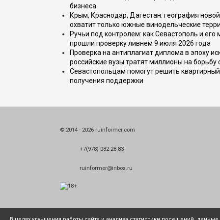
бизнеса
Крым, Краснодар, Дагестан: география новой
охватит только южные винодельческие терр
Ручьи под контролем: как Севастополь и его
прошли проверку ливнем 9 июля 2026 года
Проверка на антиплагиат диплома в эпоху иск
российские вузы тратят миллионы на борьбу
Севастопольцам помогут решить квартирный 
получения поддержки
© 2014 - 2026 ruinformer.com
+7(978) 082 28 83
ruinformer@inbox.ru
В целях улучшения работы сайта и анализа статистики посещений, данны