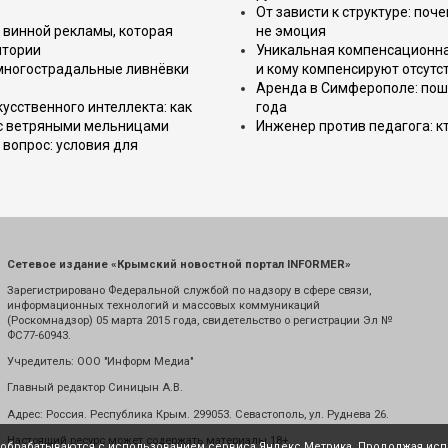
От зависти к структуре: поч
 винной рекламы, которая
не эмоция
итории
Уникальная компенсационная
 многострадальные ливнёвки
и кому компенсируют отсутс
Аренда в Симферополе: поша
усственного интеллекта: как
года
 с ветряными мельницами
Инженер против педагога: к
вопрос: условия для
Сетевое издание «Крымский новостной портал INFORMER»
Зарегистрировано Федеральной службой по надзору в сфере связи,
информационных технологий и массовых коммуникаций
(Роскомнадзор) 05 марта 2015 года, свидетельство о регистрации Эл №
ФС77-60943.
Учредитель: ООО "Информ Медиа"
Главный редактор Синицын А.В.
Адрес: Россия. Республика Крым. 299053. Севастополь, ул. Руднева 26.
Настоящий ресурс может содержать материалы 18+
е обрабатываются с использованием сервиса Яндекс.Метрика. Продолжая испо