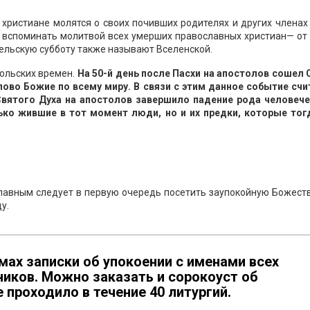
 христиане молятся о своих почивших родителях и других членах
ь вспоминать молитвой всех умерших православных христиан— от
ельскую субботу также называют Вселенской.
тольских времен.
На 50-й день после Пасхи на апостолов сошел 
лово Божие по всему миру. В связи с этим данное событие счи
вятого Духа на апостолов завершило падение рода человече
ько жившие в тот момент люди, но и их предки, которые тог
славным следует в первую очередь посетить заупокойную Божест
у.
мах записки об упокоении с именами всех
иков. Можно заказать и сорокоуст об
 проходило в течение 40 литургий.