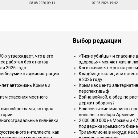
08.08.2026 09:11
07.08.2026 19:42
Выбор редакции
-х утверждает, что в его
«Тихие убийцы» и спасение в
ес работал без откатов
здоровья» меняют жизни л
ля 2026 года
Кого вычистят с рынка росс
или безумие в администрации
Кладбище юрлиц или естест
в 2026 году
еняет автожизнь Крыма и
Крым как центр альтернатив
перспективыф
изм спасения местного
Война войной, а обед по ра
держит оборону?
 винной рекламы, которая
Брюссельские миллионы про
итории
внешнего выбора Армении
 многострадальные ливнёвки
2 000 000 000 из Москвы и 4
поддержка крымского бизне
усственного интеллекта: как
Три миллиона в никуда: как