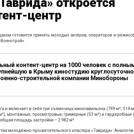
«Таврида» откроется
тент-центр
даком готовится принять молодых актёров, операторов и режисс
«Военстрой».
ьный контент-центр на 1000 человек с полны
упнейшую в Крыму киностудию круглосуточно
Военно-строительной компании Минобороны
га и включает в себя три съёмочных кинопавильона (749 м², 514 м
 м²), монтажные, просмотровые, гримерные (53 м²) и гардеробные (
 общая площадь застройки – 2 982 м².
тия молодёжно-просветительского кластера «Таврида». Аналогов