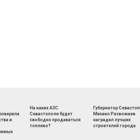
На каких АЗС
Губернатор Севасто
роверила
Севастополя будет
Михаил Развожаев
тва и
свободно продаваться
наградил лучших
топливо?
строителей города
чимых