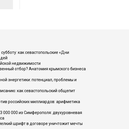
 субботу: как севастопольские «Дни
юдей
ийской недвижимости
венный отбор? Анатомия крымского бизнеса
ной энергетики: потенциал, проблемы и
списанию: как севастопольский общепит
тив российских миллиардов: арифметика
73 000 000 из Симферополя: двухуровневая
са
 мелкий шрифт в договоре уничтожит мечты