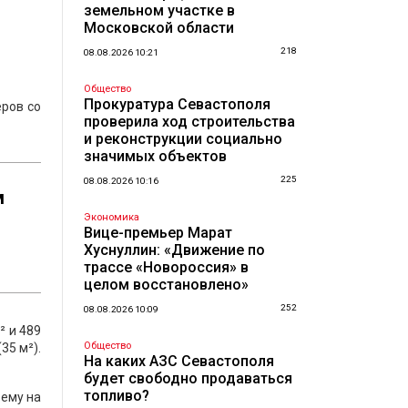
земельном участке в
Московской области
218
08.08.2026 10:21
Общество
Прокуратура Севастополя
ёров со
проверила ход строительства
и реконструкции социально
значимых объектов
225
08.08.2026 10:16
м
Экономика
Вице-премьер Марат
Хуснуллин: «Движение по
трассе «Новороссия» в
целом восстановлено»
252
08.08.2026 10:09
² и 489
Общество
35 м²).
На каких АЗС Севастополя
будет свободно продаваться
топливо?
 ему на