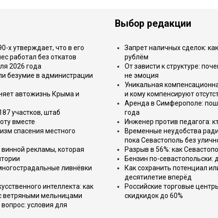
Выбор редакции
-х утверждает, что в его
Запрет наличных сделок: как
ес работал без откатов
рублём
ля 2026 года
От зависти к структуре: поч
или безумие в администрации
не эмоция
Уникальная компенсационная
еняет автожизнь Крыма и
и кому компенсируют отсутс
Аренда в Симферополе: поша
187 участков, штаб
года
оту вместе
Инженер против педагога: к
изм спасения местного
Временные неудобства ради 
пока Севастополь без уличн
 винной рекламы, которая
Разрыв в 56%: как Севастоп
итории
Бензин по-севастопольски: 
 многострадальные ливнёвки
Как сохранить потенциал ил
десятилетие вперёд
усственного интеллекта: как
Российские торговые центр
 с ветряными мельницами
скидкидок до 60%
вопрос: условия для