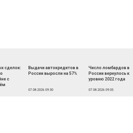
ых сделок:
Выдачи автокредитов в
Число ломбардов в
во
России выросли на 57%
России вернулось к
йне с
уровню 2022 года
лём
07.08.2026 09:30
07.08.2026 09:05