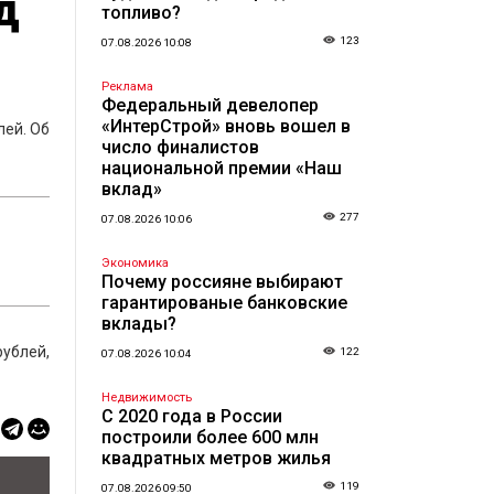
д
топливо?
123
07.08.2026 10:08
Реклама
Федеральный девелопер
«ИнтерСтрой» вновь вошел в
лей. Об
число финалистов
национальной премии «Наш
вклад»
277
07.08.2026 10:06
Экономика
Почему россияне выбирают
гарантированые банковские
вклады?
рублей,
122
07.08.2026 10:04
Недвижимость
С 2020 года в России
построили более 600 млн
квадратных метров жилья
119
07.08.2026 09:50