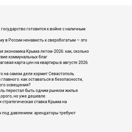
 государство готовится к войне с наличным
ему в России ненависть к сверхбогатым — это
 экономика Крыма летом-2026: как, сколько
твие коммунальных благ
говая карта цен на квартиры в августе 2026
то на самом деле кормит Севастополь
главного: как оставаться в безопасности,
ого освещения?
оль перестал быть одним рынком жилья
дорого, но уже дешевле
и стратегическая ставка Крыма на
ы под давлением: арендаторы требуют