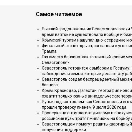
Самое читаемое
Бывший градоначальник Севастополя эпохи 90
время взяток не существовало вообще и бизн
Крымский туризм нащупал дно к середине ию
Финальный отсчёт: крыса, загнанная в угол, 
Трампа
Газ вместо бензина: как топливный кризис м
Севастополя?
Севастополь готовится к выборам в Госдуму: 
наблюдения и семьи, которые делают эту раб
Севастополь создал беспрецедентный механ
бизнеса
Крым, Краснодар, Дагестан: география новой
охватит только южные винодельческие терр
Ручьи под контролем: как Севастополь и его
прошли проверку ливнем 9 июля 2026 года
Проверка на антиплагиат диплома в эпоху иск
российские вузы тратят миллионы на борьбу
Севастопольцам помогут решить квартирный 
получения поддержки