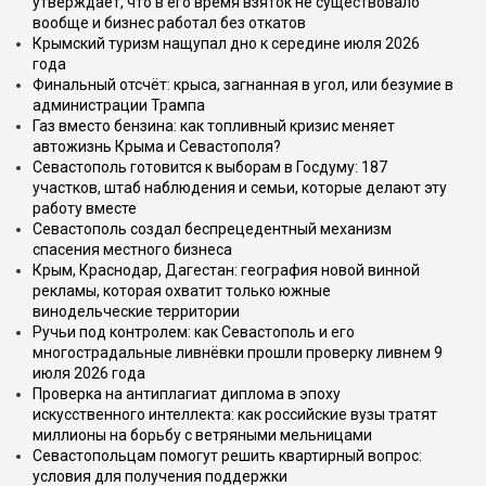
утверждает, что в его время взяток не существовало
вообще и бизнес работал без откатов
Крымский туризм нащупал дно к середине июля 2026
года
Финальный отсчёт: крыса, загнанная в угол, или безумие в
администрации Трампа
Газ вместо бензина: как топливный кризис меняет
автожизнь Крыма и Севастополя?
Севастополь готовится к выборам в Госдуму: 187
участков, штаб наблюдения и семьи, которые делают эту
работу вместе
Севастополь создал беспрецедентный механизм
спасения местного бизнеса
Крым, Краснодар, Дагестан: география новой винной
рекламы, которая охватит только южные
винодельческие территории
Ручьи под контролем: как Севастополь и его
многострадальные ливнёвки прошли проверку ливнем 9
июля 2026 года
Проверка на антиплагиат диплома в эпоху
искусственного интеллекта: как российские вузы тратят
миллионы на борьбу с ветряными мельницами
Севастопольцам помогут решить квартирный вопрос:
условия для получения поддержки