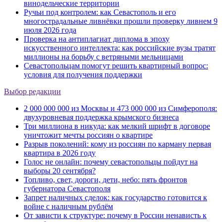
винодельческие территории
Ручьи под контролем: как Севастополь и его
многострадальные ливнёвки прошли проверку ливнем 9
июля 2026 года
Проверка на антиплагиат диплома в эпоху
искусственного интеллекта: как российские вузы тратят
миллионы на борьбу с ветряными мельницами
Севастопольцам помогут решить квартирный вопрос:
условия для получения поддержки
Выбор редакции
2 000 000 000 из Москвы и 473 000 000 из Симферополя:
двухуровневая поддержка крымского бизнеса
Три миллиона в никуда: как мелкий шрифт в договоре
уничтожит мечты россиян о квартире
Разрыв поколений: кому из россиян по карману первая
квартира в 2026 году
Голос не онлайн: почему севастопольцы пойдут на
выборы 20 сентября?
Топливо, свет, дороги, дети, небо: пять фронтов
губернатора Севастополя
Запрет наличных сделок: как государство готовится к
войне с наличным рублём
От зависти к структуре: почему в России ненависть к