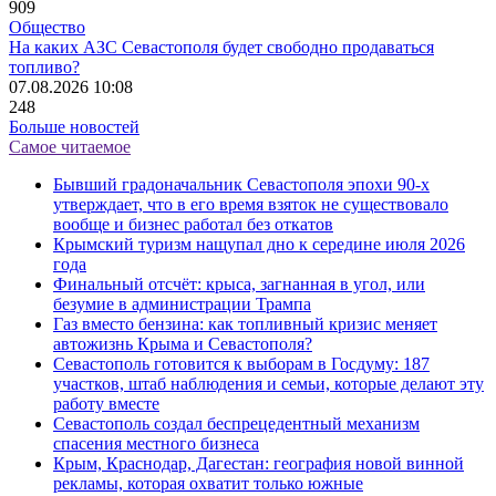
909
Общество
На каких АЗС Севастополя будет свободно продаваться
топливо?
07.08.2026 10:08
248
Больше новостей
Самое читаемое
Бывший градоначальник Севастополя эпохи 90-х
утверждает, что в его время взяток не существовало
вообще и бизнес работал без откатов
Крымский туризм нащупал дно к середине июля 2026
года
Финальный отсчёт: крыса, загнанная в угол, или
безумие в администрации Трампа
Газ вместо бензина: как топливный кризис меняет
автожизнь Крыма и Севастополя?
Севастополь готовится к выборам в Госдуму: 187
участков, штаб наблюдения и семьи, которые делают эту
работу вместе
Севастополь создал беспрецедентный механизм
спасения местного бизнеса
Крым, Краснодар, Дагестан: география новой винной
рекламы, которая охватит только южные