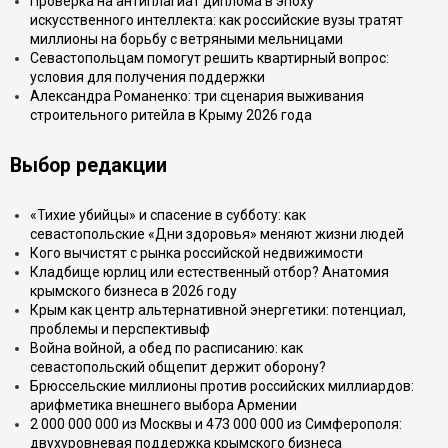
Проверка на антиплагиат диплома в эпоху
искусственного интеллекта: как российские вузы тратят
миллионы на борьбу с ветряными мельницами
Севастопольцам помогут решить квартирный вопрос:
условия для получения поддержки
Александра Романенко: три сценария выживания
строительного ритейла в Крыму 2026 года
Выбор редакции
«Тихие убийцы» и спасение в субботу: как
севастопольские «Дни здоровья» меняют жизни людей
Кого вычистят с рынка российской недвижимости
Кладбище юрлиц или естественный отбор? Анатомия
крымского бизнеса в 2026 году
Крым как центр альтернативной энергетики: потенциал,
проблемы и перспективыф
Война войной, а обед по расписанию: как
севастопольский общепит держит оборону?
Брюссельские миллионы против российских миллиардов:
арифметика внешнего выбора Армении
2 000 000 000 из Москвы и 473 000 000 из Симферополя:
двухуровневая поддержка крымского бизнеса