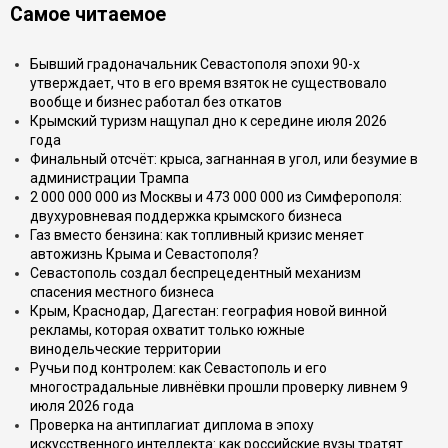
Самое читаемое
Бывший градоначальник Севастополя эпохи 90-х
утверждает, что в его время взяток не существовало
вообще и бизнес работал без откатов
Крымский туризм нащупал дно к середине июля 2026
года
Финальный отсчёт: крыса, загнанная в угол, или безумие в
администрации Трампа
2 000 000 000 из Москвы и 473 000 000 из Симферополя:
двухуровневая поддержка крымского бизнеса
Газ вместо бензина: как топливный кризис меняет
автожизнь Крыма и Севастополя?
Севастополь создал беспрецедентный механизм
спасения местного бизнеса
Крым, Краснодар, Дагестан: география новой винной
рекламы, которая охватит только южные
винодельческие территории
Ручьи под контролем: как Севастополь и его
многострадальные ливнёвки прошли проверку ливнем 9
июля 2026 года
Проверка на антиплагиат диплома в эпоху
искусственного интеллекта: как российские вузы тратят