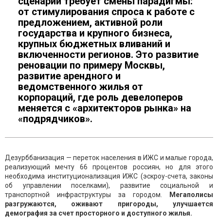
сценарий требует смены парадигмы:
от стимулирования спроса к работе с
предложением, активной роли
государства и крупного бизнеса,
крупных бюджетных вливаний и
включенности регионов. Это развитие
реновации по примеру Москвы,
развитие арендного и
ведомственного жилья от
корпораций, где роль девелоперов
меняется с «архитекторов рынка» на
«подрядчиков».
Дезурббанизация — переток населения в ИЖС и малые города,
реализующий мечту 66 процентов россиян, но для этого
необходима институционализация ИЖС (эскроу-счета, законы
об управлении поселками), развитие социальной и
транспортной инфраструктуры за городом.
Мегаполисы
разгружаются, оживают пригороды, улучшается
демография за счет просторного и доступного жилья.