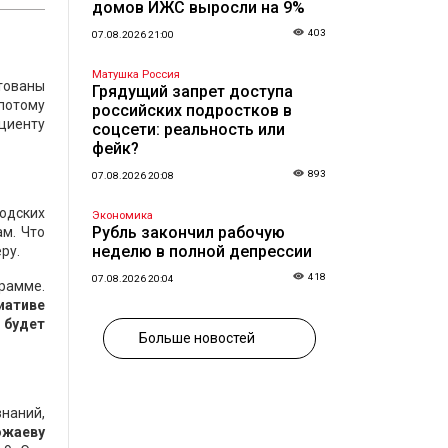
домов ИЖС выросли на 9%
403
07.08.2026 21:00
Матушка Россия
тованы
Грядущий запрет доступа
 потому
российских подростков в
ациенту
соцсети: реальность или
фейк?
893
07.08.2026 20:08
одских
Экономика
Рубль закончил рабочую
м. Что
неделю в полной депрессии
ру.
418
07.08.2026 20:04
грамме.
иативе
 будет
Больше новостей
наний,
ожаеву