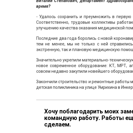
Виталий Степанович, департамент здравоохране
время?
- Удалось сохранить и преумножить в первую
Соответственно, трудовые коллективы работа
улучшению качества оказания медицинской пом
Последние два года боролись с новой коронави
тем не менее, мы не только с ней справилис
экстренную, так и плановую медицинскую помо
Значительно укрепили материально-техническую
новое современное оборудование: КТ, МРТ, а
совсем недавно закупили новейшего оборудовани
Закончили строительство и ремонтные работы м
детская поликлиника на улице Умрихина в Инке
Хочу поблагодарить моих зам
командную работу. Работы еще
сделаем.