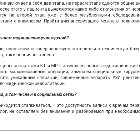
 Она включает в себя два этапа, на первом этапе сдаются общие а
осле этого у пациента выявляются какие-либо отклонения от но
тся на второй этап, уже с более углубленными обследован
тствии с анамнезом. Пройти диспансеризацию можно в поликлин
ащением медицинских учреждений?
е, пополняем и совершенствуем материально-техническую базу
, так и первичного звена.
щены аппаратами КТ и МРТ, закуплены новые эндоскопические с
ить малоинвазивные операции, закупаем специальные хирурги
ить уникальные операции, современные аппараты УЗИ, рентген
ля медицинской реабилитации.
, в том числе и в социальных сетях?
иходится сталкиваться, – это доступность записи к врачам пер
лог, не оставляем без внимания и разбираемся при необходимо