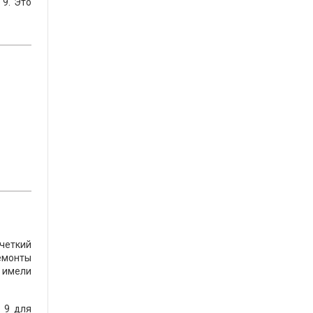
9. Это
 четкий
ремонты
 имели
 9 для