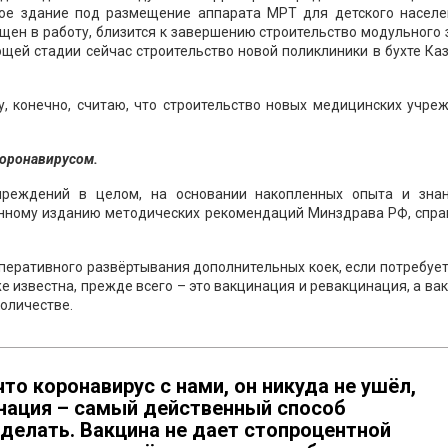
ное здание под размещение аппарата МРТ для детского населе
щен в работу, близится к завершению строительство модульного
щей стадии сейчас строительство новой поликлиники в бухте Ка
у, конечно, считаю, что строительство новых медицинских учре
коронавирусом.
чреждений в целом, на основании накопленных опыта и знан
нному изданию методических рекомендаций Минздрава РФ, спра
оперативного развёртывания дополнительных коек, если потребует
е известна, прежде всего – это вакцинация и ревакцинация, а ва
количестве.
что коронавирус с нами, он никуда не ушёл,
инация – самый действенный способ
делать. Вакцина не дает стопроцентной