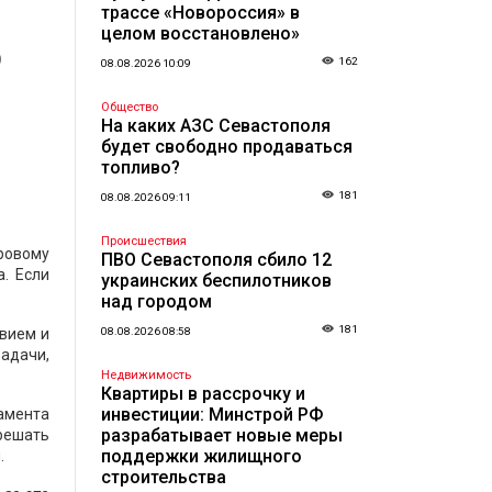
трассе «Новороссия» в
целом восстановлено»
о
162
08.08.2026 10:09
Общество
На каких АЗС Севастополя
будет свободно продаваться
топливо?
181
08.08.2026 09:11
Происшествия
ровому
ПВО Севастополя сбило 12
. Если
украинских беспилотников
над городом
181
овием и
08.08.2026 08:58
адачи,
Недвижимость
Квартиры в рассрочку и
инвестиции: Минстрой РФ
амента
разрабатывает новые меры
решать
поддержки жилищного
.
строительства