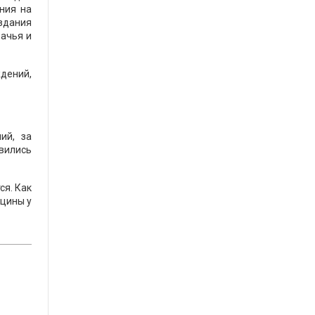
ния на
 здания
зачья и
ждений,
ий, за
вились
ся. Как
кцины у