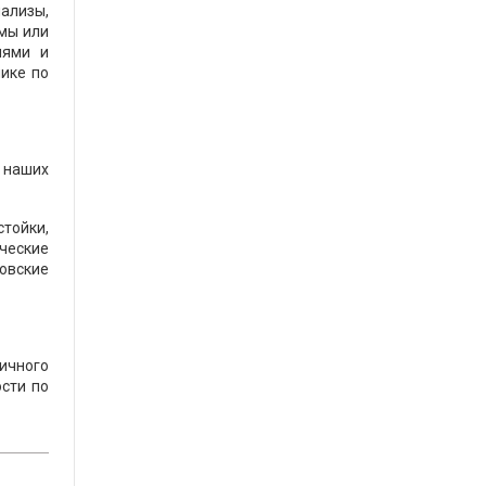
нализы,
рмы или
иями и
ике по
 наших
тойки,
ческие
овские
вичного
сти по