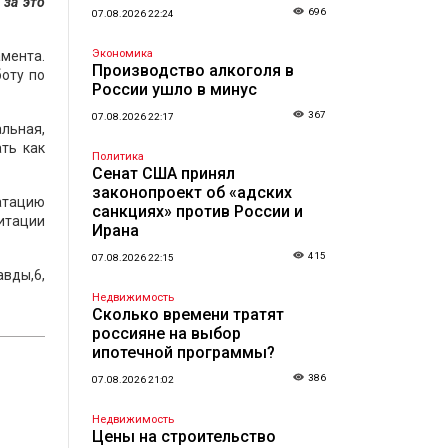
 за это
696
07.08.2026 22:24
Экономика
мента.
Производство алкоголя в
оту по
России ушло в минус
367
07.08.2026 22:17
альная,
ть как
Политика
Сенат США принял
законопроект об «адских
уатацию
санкциях» против России и
итации
Ирана
415
07.08.2026 22:15
авды,6,
Недвижимость
Сколько времени тратят
россияне на выбор
ипотечной программы?
386
07.08.2026 21:02
Недвижимость
Цены на строительство