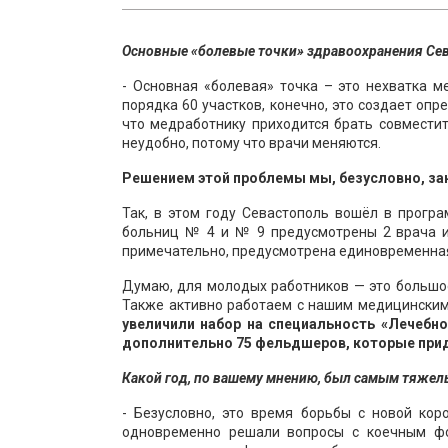
Основные «болевые точки» здравоохранения Сев
- Основная «болевая» точка – это нехватка 
порядка 60 участков, конечно, это создает оп
что медработнику приходится брать совместите
неудобно, потому что врачи меняются.
Решением этой проблемы мы, безусловно, за
Так, в этом году Севастополь вошёл в прогр
больниц № 4 и № 9 предусмотрены 2 врача и
примечательно, предусмотрена единовременная 
Думаю, для молодых работников — это большое
Также активно работаем с нашим медицински
увеличили набор на специальность «Лечебное
дополнительно 75 фельдшеров, которые приду
Какой год, по вашему мнению, был самым тяжел
- Безусловно, это время борьбы с новой кор
одновременно решали вопросы с коечным фо