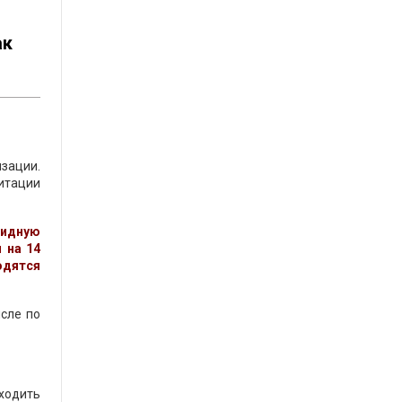
ак
изации.
литации
видную
 на 14
одятся
исле по
оходить