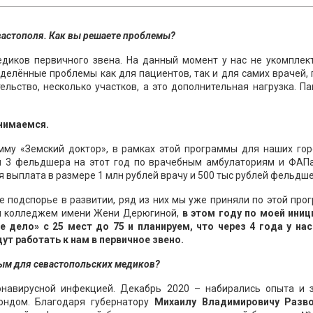
астополя. Как вы решаете проблемы?
медиков первичного звена. На данный момент у нас не укомплек
ределённые проблемы как для пациентов, так и для самих врачей,
льство, несколько участков, а это дополнительная нагрузка. П
нимаемся.
амму «Земский доктор», в рамках этой программы для наших гор
 3 фельдшера на этот год по врачебным амбулаториям и ФАПа
выплата в размере 1 млн рублей врачу и 500 тыс рублей фельдше
 подспорье в развитии, ряд из них мы уже приняли по этой про
м колледжем имени Жени Дерюгиной,
в этом году по моей иниц
 дело» с 25 мест до 75 и планируем, что через 4 года у нас
т работать к нам в первичное звено.
ым для севастопольских медиков?
онавирусной инфекцией. Декабрь 2020 – набирались опыта и з
ндом. Благодаря губернатору
Михаилу Владимировичу Разв