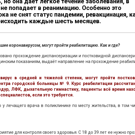
, но она дает лёгкое течение заболевания, в
не попадает в реанимацию. Особенно это
ока не снят статус пандемии, ревакцинация, к
оисходить каждые шесть месяцев.
вшие коронавирусом, могут пройти реабилитацию. Как и где?
изовано прохождение диспансеризации и постковидной диспансер
ицинским показаниям, выдаёт направление на прохождение реаби
вирус в средней и тяжелой степени, могут пройти постко
ентра городской больницы № 9. Курс реабилитации рассчитан
едур, ЛФК, дыхательную гимнастику, пациенты всё время нах
 специалистов, если это требуется.
у лечащего врача в поликлинике по месту жительства, в том ч
иятие для контроля своего здоровья. С 18 до 39 лет ее нужно пр