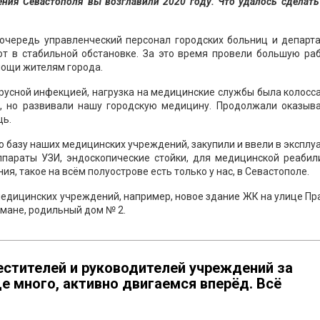
ния Севастополя вы возглавили 2020 году. Что удалось сделать
 очередь управленческий персонал городских больниц и департа
ют в стабильной обстановке. За это время провели большую раб
ощи жителям города.
русной инфекцией, нагрузка на медицинские службы была колосс
ь, но развивали нашу городскую медицину. Продолжали оказыва
щь.
 базу наших медицинских учреждений, закупили и ввели в экспл
ппараты УЗИ, эндоскопические стойки, для медицинской реабил
я, такое на всём полуострове есть только у нас, в Севастополе.
едицинских учреждений, например, новое здание ЖК на улице Пр
рмане, родильный дом № 2.
естителей и руководителей учреждений за
 много, активно двигаемся вперёд. Всё