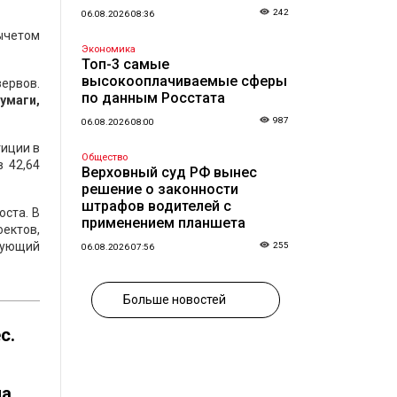
242
06.08.2026 08:36
ычетом
Экономика
Топ-3 самые
высокооплачиваемые сферы
ервов.
по данным Росстата
умаги,
987
06.08.2026 08:00
тиции в
Общество
 42,64
Верховный суд РФ вынес
решение о законности
штрафов водителей с
оста. В
применением планшета
ектов,
рующий
255
06.08.2026 07:56
Больше новостей
с.
а,