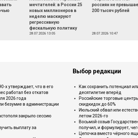
авать
мечтателей: в России 25
россиян не превыша
очью
новых миллионеров в
200 тысяч рублей
неделю маскируют
регрессивную
фискальную политику
28.07.2026 13:05
28.07.2026 10:47
Выбор редакции
-х утверждает, что в его
Как сохранить потенциал ил
ес работал без откатов
десятилетие вперёд
ля 2026 года
Российские торговые центр
или безумие в администрации
скидкидок до 60%
Июльский обвал или естеств
астополя закрыло сессию
летом 2026-го
Восьмой созыв Государствен
лучить выплату за
получил, и формулирует, чег
Цепочка вместо чёрного ящи