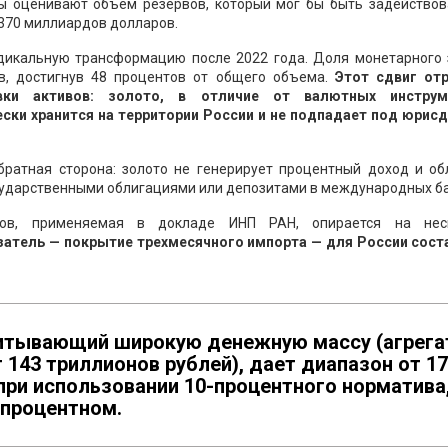
ты оценивают объем резервов, который мог бы быть задействов
 370 миллиардов долларов.
адикальную трансформацию после 2022 года. Доля монетарного 
в, достигнув 48 процентов от общего объема.
Этот сдвиг от
вки активов: золото, в отличие от валютных инструм
ески хранится на территории России и не подпадает под юрис
братная сторона: золото не генерирует процентный доход и об
сударственными облигациями или депозитами в международных ба
вов, применяемая в докладе ИНП РАН, опирается на нес
затель — покрытие трехмесячного импорта — для России сост
читывающий широкую денежную массу (агрега
 143 триллионов рублей), дает диапазон от 1
при использовании 10-процентного норматива
-процентном.