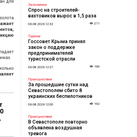
ан для
Экономика
Спрос на строителей-
вахтовиков вырос в 1,5 раза
золота
ражает
211
06.08.2026 12:32
ентов,
дикцию
Туризм
Госсовет Крыма принял
закон о поддержке
ладает
предпринимателей
нках.
туристской отрасли
190
06.08.2026 12:27
колько
авляет
Происшествия
За прошедшие сутки над
Севастополем сбито 8
украинских беспилотников
т
192
06.08.2026 12:00
70
,
Происшествия
В Севастополе повторно
объявлена воздушная
тревога