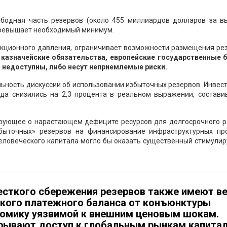
ободная часть резервов (около 455 миллиардов долларов за в
ревышает необходимый минимум.
нкционного давления, ограничивает возможности размещения рез
казначейские обязательства, европейские государственные б
 недоступны, либо несут неприемлемые риски.
ьность дискуссии об использовании избыточных резервов. Инвес
ода снизились на 2,3 процента в реальном выражении, составив
ирующее о нарастающем дефиците ресурсов для долгосрочного р
быточных» резервов на финансирование инфраструктурных про
человеческого капитала могло бы оказать существенный стимули
есткого сбережения резервов также имеют ве
кого платежного баланса от конъюнктуры
номику уязвимой к внешним ценовым шокам.
рывают доступ к глобальным рынкам капитал