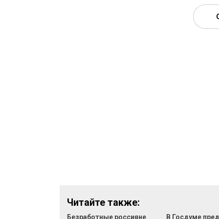
Читайте также:
Безработные россияне
В Госдуме пре