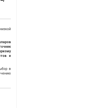
низкой
лларов
точник
призму
нтов и
ыбор в
ечению