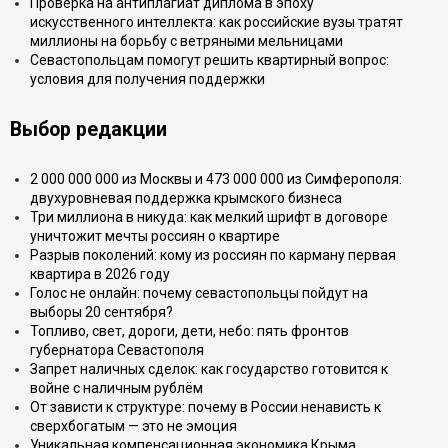
Проверка на антиплагиат диплома в эпоху
искусственного интеллекта: как российские вузы тратят
миллионы на борьбу с ветряными мельницами
Севастопольцам помогут решить квартирный вопрос:
условия для получения поддержки
Выбор редакции
2 000 000 000 из Москвы и 473 000 000 из Симферополя:
двухуровневая поддержка крымского бизнеса
Три миллиона в никуда: как мелкий шрифт в договоре
уничтожит мечты россиян о квартире
Разрыв поколений: кому из россиян по карману первая
квартира в 2026 году
Голос не онлайн: почему севастопольцы пойдут на
выборы 20 сентября?
Топливо, свет, дороги, дети, небо: пять фронтов
губернатора Севастополя
Запрет наличных сделок: как государство готовится к
войне с наличным рублём
От зависти к структуре: почему в России ненависть к
сверхбогатым — это не эмоция
Уникальная компенсационная экономика Крыма