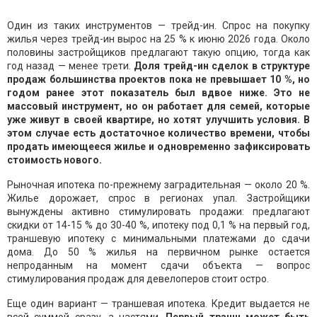
Один из таких инструментов — трейд-ин. Спрос на покупку
жилья через трейд-ин вырос на 25 % к июню 2026 года. Около
половины застройщиков предлагают такую опцию, тогда как
год назад — менее трети.
Доля трейд-ин сделок в структуре
продаж большинства проектов пока не превышает 10 %, но
годом ранее этот показатель был вдвое ниже. Это не
массовый инструмент, но он работает для семей, которые
уже живут в своей квартире, но хотят улучшить условия. В
этом случае есть достаточное количество времени, чтобы
продать имеющееся жилье и одновременно зафиксировать
стоимость нового.
Рыночная ипотека по-прежнему заградительная — около 20 %.
Жилье дорожает, спрос в регионах упал. Застройщики
вынуждены активно стимулировать продажи: предлагают
скидки от 14-15 % до 30-40 %, ипотеку под 0,1 % на первый год,
траншевую ипотеку с минимальными платежами до сдачи
дома. До 50 % жилья на первичном рынке остается
непроданным на момент сдачи объекта — вопрос
стимулирования продаж для девелоперов стоит остро.
Еще один вариант — траншевая ипотека. Кредит выдается не
всей суммой сразу, а частями.
Первый транш может быть