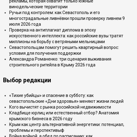
рекламы, которая охватит только южные
винодельческие территории
Ручьи под контролем: как Севастополь и его
многострадальные ливнёвки прошли проверку ливнем 9
июля 2026 года
Проверка на антиплагиат диплома в эпоху
искусственного интеллекта: как российские вузы тратят
миллионы на борьбу с ветряными мельницами
Севастопольцам помогут решить квартирный вопрос:
условия для получения поддержки
Александра Романенко: три сценария выживания
строительного ритейла в Крыму 2026 года
Выбор редакции
«Тихие убийцы» и спасение в субботу: как
севастопольские «Дни здоровья» меняют жизни людей
Кого вычистят с рынка российской недвижимости
Кладбище юрлиц или естественный отбор? Анатомия
крымского бизнеса в 2026 году
Крым как центр альтернативной энергетики: потенциал,
проблемы и перспективыф
Война войной, а обед по расписанию: как