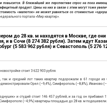
и повысится. В ближайшей же перспективе спрос на пока имеющ
дефицитный продукт. Цены на них в связи с этим могут тоже увели
 стоимость «малюток» не может равняться со стоимостью «однуш
федерального портала «Мир квартир».
ром до 28 кв. м находятся в Москве, где они
я, и в Сочи (8 274 382 рубля). Затем идут Каза
рбург (5 583 962 рубля) и Севастополь (5 276 1
новостройке стоит 3 622 903 рубля.
, так и средний лот таких квартир подорожали в 61 городе из 
демонстрировали Орел (–9,4%), Симферополь (–8,8%), Иваново (–
нушек» и студий стоит 146 457 рублей, и за год он прибавил 1
 и Симферополе (–4,9%) квартиры площадью до 28 кв. м подешевели.