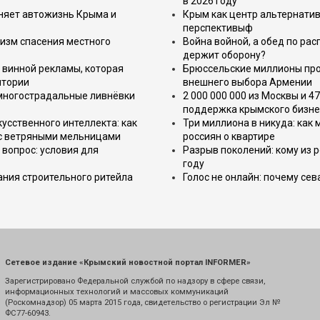
в 2026 году
еняет автожизнь Крыма и
Крым как центр альтернатив
перспективыф
изм спасения местного
Война войной, а обед по ра
держит оборону?
 винной рекламы, которая
Брюссельские миллионы про
итории
внешнего выбора Армении
 многострадальные ливнёвки
2 000 000 000 из Москвы и 4
поддержка крымского бизне
усственного интеллекта: как
Три миллиона в никуда: как
 с ветряными мельницами
россиян о квартире
вопрос: условия для
Разрыв поколений: кому из р
году
ния строительного ритейла
Голос не онлайн: почему се
Сетевое издание «Крымский новостной портал INFORMER»
Зарегистрировано Федеральной службой по надзору в сфере связи,
информационных технологий и массовых коммуникаций
(Роскомнадзор) 05 марта 2015 года, свидетельство о регистрации Эл №
ФС77-60943.