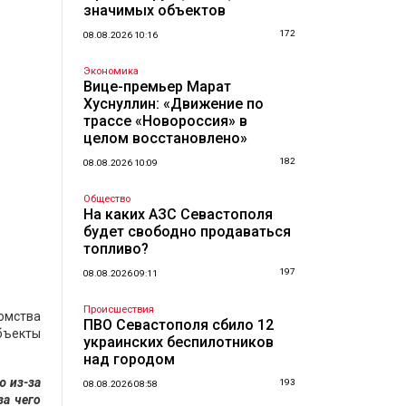
значимых объектов
172
08.08.2026 10:16
Экономика
Вице-премьер Марат
Хуснуллин: «Движение по
трассе «Новороссия» в
целом восстановлено»
182
08.08.2026 10:09
Общество
На каких АЗС Севастополя
будет свободно продаваться
топливо?
197
08.08.2026 09:11
Происшествия
домства
ПВО Севастополя сбило 12
бъекты
украинских беспилотников
над городом
ю из-за
193
08.08.2026 08:58
а чего