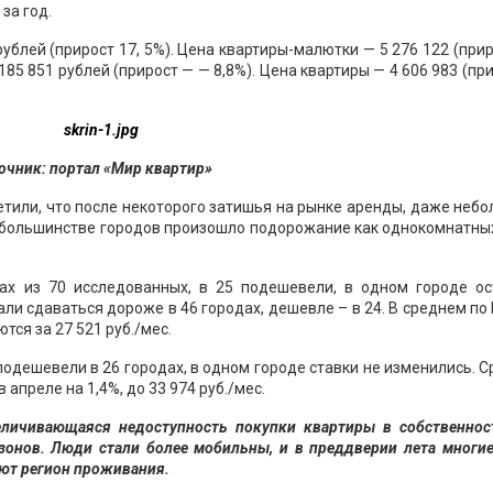
за год.
ублей (прирост 17, 5%). Цена квартиры-малютки — 5 276 122 (прир
85 851 рублей (прирост — — 8,8%). Цена квартиры — 4 606 983 (пр
очник: портал «Мир квартир»
тили, что после некоторого затишья на рынке аренды, даже неб
 В большинстве городов произошло подорожание как однокомнатных
ах из 70 исследованных, в 25 подешевели, в одном городе ос
ли сдаваться дороже в 46 городах, дешевле – в 24. В среднем по
тся за 27 521 руб./мес.
подешевели в 26 городах, в одном городе ставки не изменились. 
апреле на 1,4%, до 33 974 руб./мес.
еличивающаяся недоступность покупки квартиры в собственнос
езонов. Люди стали более мобильны, и в преддверии лета многи
ют регион проживания.