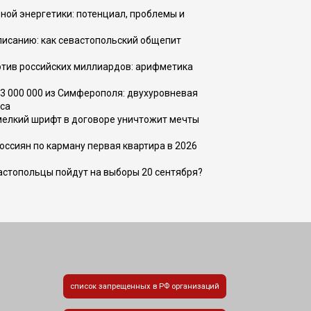
ной энергетики: потенциал, проблемы и
списанию: как севастопольский общепит
тив российских миллиардов: арифметика
73 000 000 из Симферополя: двухуровневая
са
 мелкий шрифт в договоре уничтожит мечты
оссиян по карману первая квартира в 2026
вастопольцы пойдут на выборы 20 сентября?
список запрещенных в РФ организаций