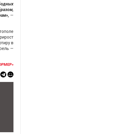
ободных
бразом,
ам»,
—
стополе
прирост
ртиру в
прель —
ОРМЕР»