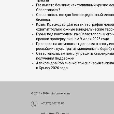
Трампа
Газ вместо бензина: как топливный кризис м
Севастополя?
Севастополь создал беспрецедентный механ
бизнеса
Крым, Краснодар, Дагестан: география новой
охватит только южные винодельческие терр
Ручьи под контролем: как Севастополь и его
прошли проверку ливнем 9 июля 2026 года
Проверка на антиплагиат диплома в эпоху иск
российские вузы тратят миллионы на борьбу
Севастопольцам помогут решить квартирный 
получения поддержки
Александра Романенко: три сценария выжива
в Крыму 2026 года
© 2014 - 2026 ruinformer.com
+7(978) 082 28 83
ruinformer@inbox.ru