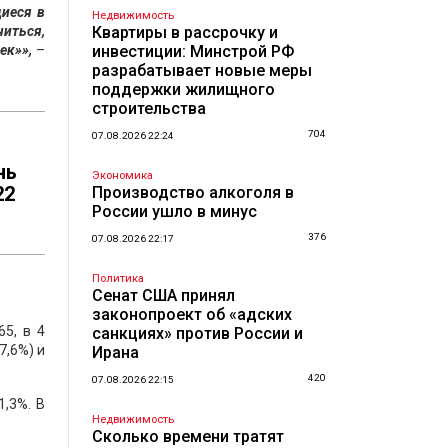
иеся в
Недвижимость
читься,
Квартиры в рассрочку и
ек»»,
–
инвестиции: Минстрой РФ
разрабатывает новые меры
поддержки жилищного
строительства
704
07.08.2026 22:24
нь
Экономика
22
Производство алкоголя в
России ушло в минус
376
07.08.2026 22:17
Политика
Сенат США принял
законопроект об «адских
65, в 4
санкциях» против России и
7,6%) и
Ирана
420
07.08.2026 22:15
1,3%. В
Недвижимость
Сколько времени тратят