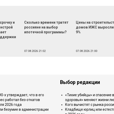
срочку и
Сколько времени тратят
Цены на строительс
инстрой
россияне на выбор
домов ИЖС выросли
вает
ипотечной программы?
9%
оддержки
07.08.2026 21:02
07.08.2026 21:00
Выбор редакции
-х утверждает, что в его
«Тихие убийцы» и спасение в
ес работал без откатов
здоровья» меняют жизни л
ля 2026 года
Кого вычистят с рынка росс
или безумие в администрации
Кладбище юрлиц или естест