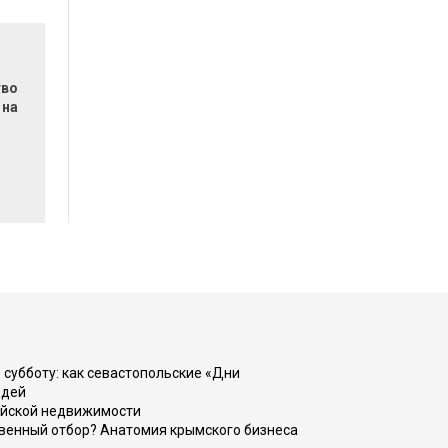
тво
 на
 субботу: как севастопольские «Дни
юдей
ийской недвижимости
венный отбор? Анатомия крымского бизнеса