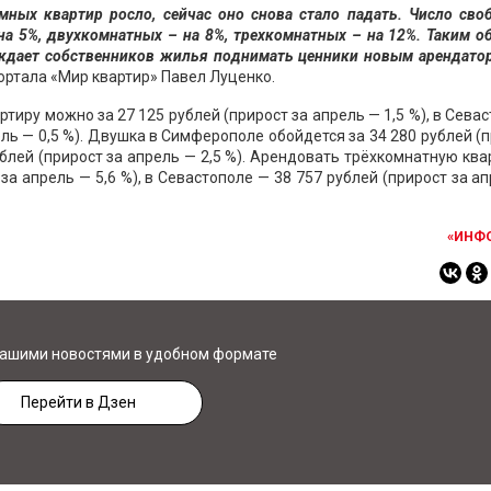
ёмных квартир росло, сейчас оно снова стало падать. Число св
а 5%, двухкомнатных – на 8%, трехкомнатных – на 12%. Таким о
ждает собственников жилья поднимать ценники новым арендатор
ртала «Мир квартир» Павел Луценко.
иру можно за 27 125 рублей (прирост за апрель — 1,5 %), в Сева
ель — 0,5 %). Двушка в Симферополе обойдется за 34 280 рублей (
ублей (прирост за апрель — 2,5 %). Арендовать трёхкомнатную ква
а апрель — 5,6 %), в Севастополе — 38 757 рублей (прирост за а
«ИНФ
нашими новостями в удобном формате
Перейти в Дзен