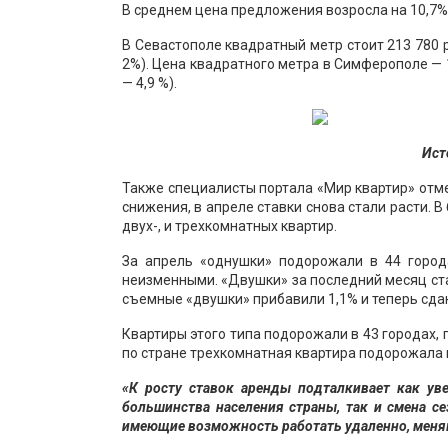
В среднем цена предложения возросла на 10,7% 
В Севастополе квадратный метр стоит 213 780 р
2%). Цена квадратного метра в Симферополе — 1
— 4,9 %).
Ист
Также специалисты портала «Мир квартир» отме
снижения, в апреле ставки снова стали расти.
двух-, и трехкомнатных квартир.
За апрель «однушки» подорожали в 44 город
неизменными. «Двушки» за последний месяц ста
съемные «двушки» прибавили 1,1% и теперь сдаю
Квартиры этого типа подорожали в 43 городах, 
по стране трехкомнатная квартира подорожала в 
«К росту ставок аренды подталкивает как ув
большинства населения страны, так и смена с
имеющие возможность работать удаленно, меня