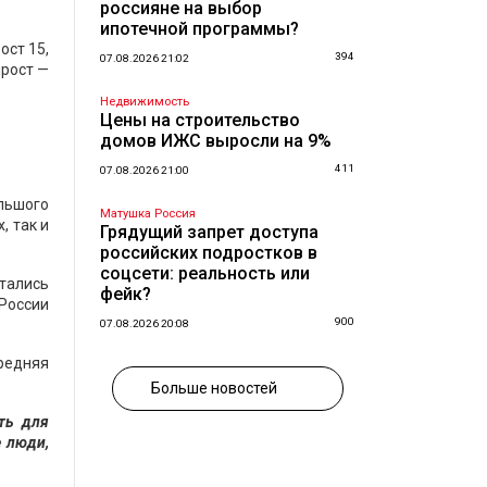
россияне на выбор
ипотечной программы?
ост 15,
394
07.08.2026 21:02
ирост —
Недвижимость
Цены на строительство
домов ИЖС выросли на 9%
411
07.08.2026 21:00
ольшого
Матушка Россия
, так и
Грядущий запрет доступа
российских подростков в
соцсети: реальность или
тались
фейк?
 России
900
07.08.2026 20:08
Средняя
Больше новостей
ть для
е люди,