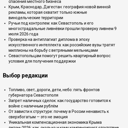
спасения местного бизнеса
Крым, Краснодар, Дагестан: география новой винной
рекламы, которая охватит только южные
винодельческие территории
Ручьи под контролем: как Севастополь и его
многострадальные ливнёвки прошли проверку ливнем 9
июля 2026 года
Проверка на антиплагиат диплома в эпоху
искусственного интеллекта: как российские вузы тратят
миллионы на борьбу с ветряными мельницами
Севастопольцам помогут решить квартирный вопрос:
условия для получения поддержки
Выбор редакции
Топливо, свет, дороги, дети, небо: пять фронтов
губернатора Севастополя
Запрет наличных сделок: как государство готовится к
войне с наличным рублём
От зависти к структуре: почему в России ненависть к
сверхбогатым — это не эмоция
Уникальная компенсационная экономика Крыма
летом-2026: как, сколько и кому компенсируют отсутствие