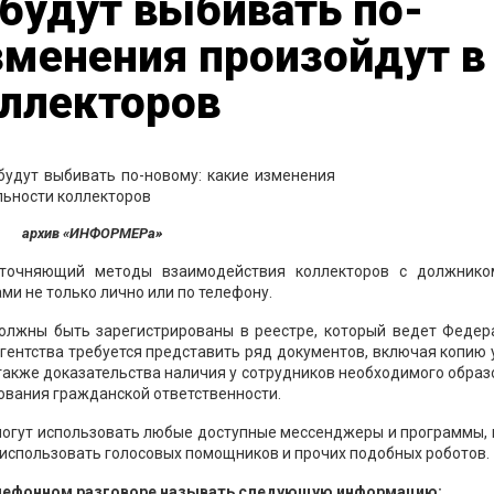
 будут выбивать по-
зменения произойдут в
оллекторов
архив «ИНФОРМЕРа»
уточняющий методы взаимодействия коллекторов с должником
ми не только лично или по телефону.
должны быть зарегистрированы в реестре, который ведет Федер
гентства требуется представить ряд документов, включая копию 
также доказательства наличия у сотрудников необходимого обра
хования гражданской ответственности.
смогут использовать любые доступные мессенджеры и программы,
е использовать голосовых помощников и прочих подобных роботов.
елефонном разговоре называть следующую информацию: