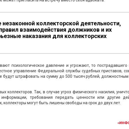
е может пригласить на встречу вместо себя адвоката.
е незаконной коллекторской деятельности,
 правил взаимодействия должников и их
рьезные наказания для коллекторских
ывают психологическое давление и угрожают, то пострадавшего
местное управление Федеральной службы судебных приставов, со
ае будут штрафовать на сумму до 500 тысяч рублей, должностны
ых коллекторов. Так, в случае угроз физического насилия, унич
й информации, требования передать ценности или другие дей
, коллекторы могут быть лишены свободы на срок до двух лет.
«ИНФ