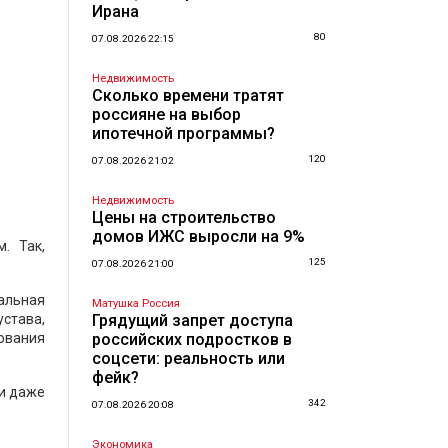
Ирана
80
07.08.2026 22:15
Недвижимость
Сколько времени тратят
россияне на выбор
ипотечной программы?
120
07.08.2026 21:02
Недвижимость
Цены на строительство
домов ИЖС выросли на 9%
. Так,
125
07.08.2026 21:00
альная
Матушка Россия
устава,
Грядущий запрет доступа
зования
российских подростков в
соцсети: реальность или
фейк?
 и даже
342
07.08.2026 20:08
Экономика