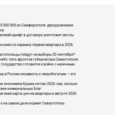
73 000 000 из Симферополя: двухуровневая
са
 мелкий шрифт в договоре уничтожит мечты
оссиян по карману первая квартира в 2026
вастопольцы пойдут на выборы 20 сентября?
, небо: пять фронтов губернатора Севастополя
 государство готовится к войне с наличным
ему в России ненависть к сверхбогатым — это
 экономика Крыма летом-2026: как, сколько
твие коммунальных благ
говая карта цен на квартиры в августе 2026
то на самом деле кормит Севастополь