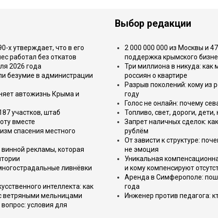
Выбор редакции
-х утверждает, что в его
2 000 000 000 из Москвы и 4
ес работал без откатов
поддержка крымского бизне
ля 2026 года
Три миллиона в никуда: как
или безумие в администрации
россиян о квартире
Разрыв поколений: кому из р
еняет автожизнь Крыма и
году
Голос не онлайн: почему се
187 участков, штаб
Топливо, свет, дороги, дети
оту вместе
Запрет наличных сделок: как
изм спасения местного
рублём
От зависти к структуре: поч
 винной рекламы, которая
не эмоция
итории
Уникальная компенсационная
 многострадальные ливнёвки
и кому компенсируют отсутс
Аренда в Симферополе: поша
усственного интеллекта: как
года
 с ветряными мельницами
Инженер против педагога: к
вопрос: условия для