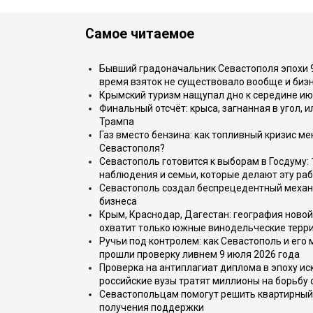
Самое читаемое
Бывший градоначальник Севастополя эпохи 90
время взяток не существовало вообще и бизн
Крымский туризм нащупал дно к середине ию
Финальный отсчёт: крыса, загнанная в угол, 
Трампа
Газ вместо бензина: как топливный кризис м
Севастополя?
Севастополь готовится к выборам в Госдуму: 
наблюдения и семьи, которые делают эту раб
Севастополь создал беспрецедентный механ
бизнеса
Крым, Краснодар, Дагестан: география новой
охватит только южные винодельческие терр
Ручьи под контролем: как Севастополь и его
прошли проверку ливнем 9 июля 2026 года
Проверка на антиплагиат диплома в эпоху иск
российские вузы тратят миллионы на борьбу
Севастопольцам помогут решить квартирный 
получения поддержки