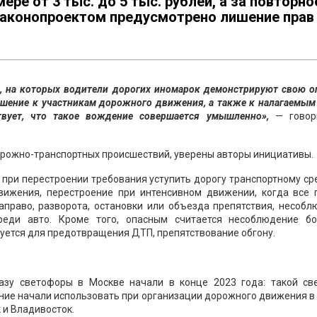
ере от 3 тыс. до 5 тыс. рублей, а за повторно
законопроектом предусмотрено лишение прав
о, на которых водители дорогих иномарок демонстрируют свою о
ошение к участникам дорожного движения, а также к налагаемым
вует, что такое вождение совершается умышленно»,
— говор
орожно-транспортных происшествий, уверены авторы инициативы.
при перестроении требования уступить дорогу транспортному ср
ижения, перестроение при интенсивном движении, когда все 
аправо, разворота, остановки или объезда препятствия, несоб
еди авто. Кроме того, опасным считается несоблюдение бо
буется для предотвращения ДТП, препятствование обгону.
зу светофоры в Москве начали в конце 2023 года: такой св
ение начали использовать при организации дорожного движения в
 и Владивосток.