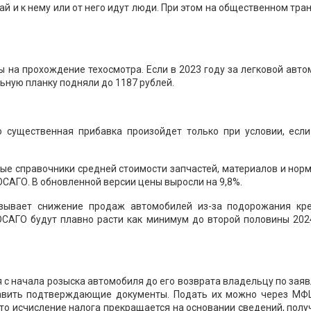
ай и к нему или от него идут люди. При этом на общественном тра
 на прохождение техосмотра. Если в 2023 году за легковой авт
льную планку подняли до 1187 рублей.
 существенная прибавка произойдет только при условии, если
овые справочники средней стоимости запчастей, материалов и нор
ОСАГО. В обновленной версии цены выросли на 9,8%.
зывает снижение продаж автомобилей из-за подорожания кре
ОСАГО будут плавно расти как минимум до второй половины 2024
 с начала розыска автомобиля до его возврата владельцу по зая
тавить подтверждающие документы. Подать их можно через МФЦ
 то исчисление налога прекращается на основании сведений, пол