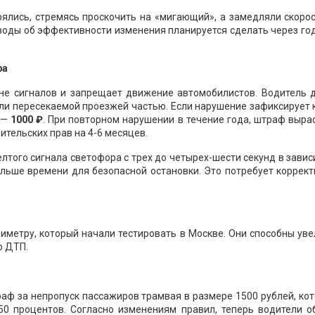
рялись, стремясь проскочить на «мигающий», а замедляли скоро
воды об эффективности изменения планируется сделать через го
ра
не сигналов и запрещает движение автомобилистов. Водитель 
или пересекаемой проезжей частью. Если нарушение зафиксирует
 —
1000 ₽
. При повторном нарушении в течение года, штраф выра
ительских прав на 4-6 месяцев.
того сигнала светофора с трех до четырех-шести секунд в зави
ольше времени для безопасной остановки. Это потребует коррек
иметру, который начали тестировать в Москве. Они способны ув
о ДТП.
аф за непропуск пассажиров трамвая в размере 1500 рублей, ко
50 процентов. Согласно изменениям правил, теперь водители о