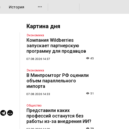
•••
с
История
Картина дня
Экономика
Компания Wildberries
запускает партнерскую
программу для продавцов
45
07.08.2026 14:37
Экономика
В Минпромторг РФ оценили
объем параллельного
импорта
51
07.08.2026 14:33
Общество
Представили каких
профессий останутся без
работы из-за внедрения ИИ?
59