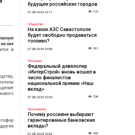
е
будущее российских городов
719
07.08.2026 10:11
Общество
На каких АЗС Севастополя
будет свободно продаваться
пасную
топливо?
 на них
191
ится в
07.08.2026 10:08
Реклама
Федеральный девелопер
«ИнтерСтрой» вновь вошел в
едству,
число финалистов
полосы
национальной премии «Наш
людение
вклад»
кового
728
07.08.2026 10:06
Экономика
Почему россияне выбирают
гарантированые банковские
етофор
вклады?
 других
190
07.08.2026 10:04