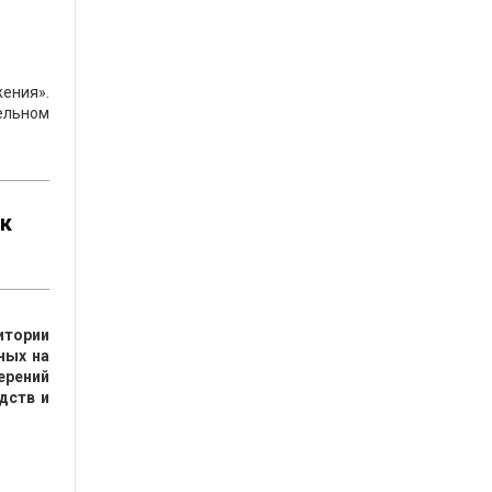
жения».
ельном
ак
итории
ных на
ерений
дств и