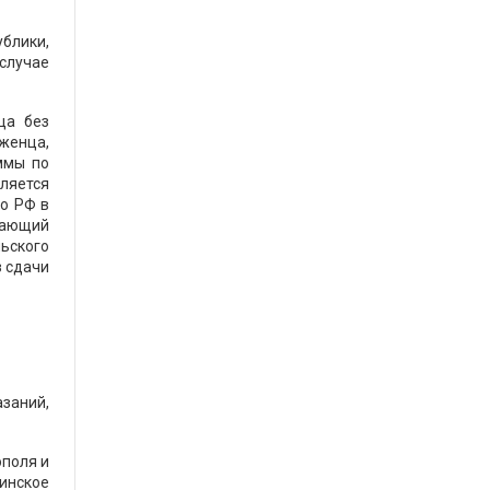
блики,
 случае
ца без
женца,
ммы по
ляется
о РФ в
ждающий
ьского
з сдачи
азаний,
ополя и
инское