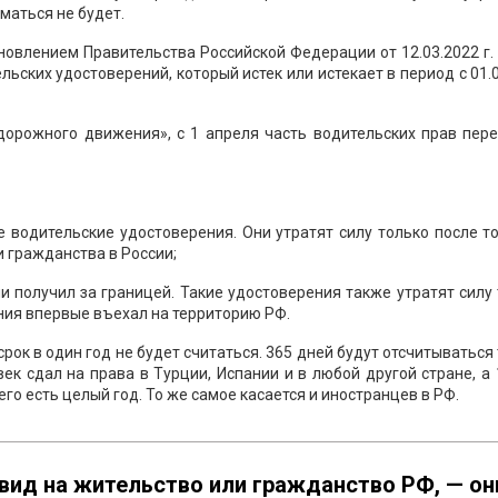
маться не будет.
новлением Правительства Российской Федерации от 12.03.2022 г.
ьских удостоверений, который истек или истекает в период с 01.
орожного движения», с 1 апреля часть водительских прав пере
водительские удостоверения. Они утратят силу только после то
и гражданства в России;
и получил за границей. Такие удостоверения также утратят силу
ения впервые въехал на территорию РФ.
рок в один год не будет считаться. 365 дней будут отсчитываться
век сдал на права в Турции, Испании и в любой другой стране, а
его есть целый год. То же самое касается и иностранцев в РФ.
л вид на жительство или гражданство РФ, — он