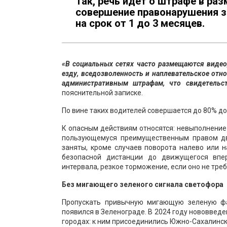
Так, речь идет о штрафе в разм
совершение правонарушения 
на срок от 1 до 3 месяцев.
«В социальных сетях часто размещаются виде
езду, вседозволенность и наплевательское отн
административным штрафам, что свидетельст
пояснительной записке.
По вине таких водителей совершается до 80% д
К опасным действиям относятся: невыполнение 
пользующемуся преимущественным правом дв
заняты, кроме случаев поворота налево или н
безопасной дистанции до движущегося впер
интервала, резкое торможение, если оно не тре
Без мигающего зеленого сигнала светофора
Пропускать привычную мигающую зеленую фа
появился в Зеленограде. В 2024 году нововвед
городах: к ним присоединились Южно-Сахалинск