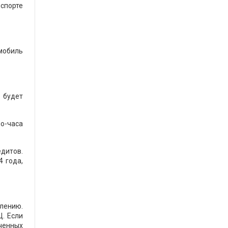
нспорте
омобиль
 будет
мо-часа
дитов.
 года,
влению.
. Если
ученных