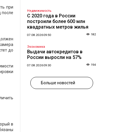
сть при
Недвижимость
д после
С 2020 года в России
построили более 600 млн
квадратных метров жилья
182
07.08.2026 09:50
должен
 камера
Экономика
стет до
Выдачи автокредитов в
России выросли на 57%
194
симости
07.08.2026 09:30
тировки
Больше новостей
еличить
торый в
бязаны