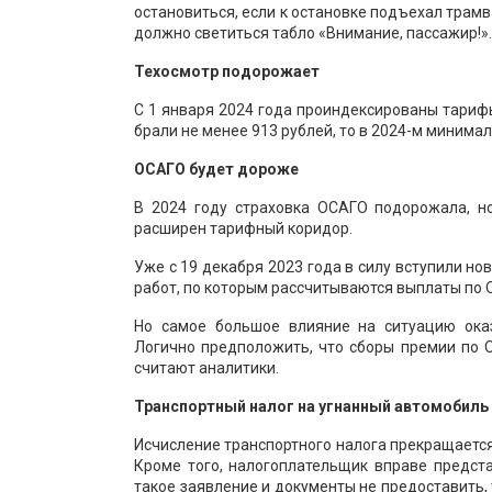
остановиться, если к остановке подъехал трамв
должно светиться табло «Внимание, пассажир!».
Техосмотр подорожает
С 1 января 2024 года проиндексированы тарифы
брали не менее 913 рублей, то в 2024-м минима
ОСАГО будет дороже
В 2024 году страховка ОСАГО подорожала, но
расширен тарифный коридор.
Уже с 19 декабря 2023 года в силу вступили н
работ, по которым рассчитываются выплаты по 
Но самое большое влияние на ситуацию ока
Логично предположить, что сборы премии по 
считают аналитики.
Транспортный налог на угнанный автомобиль
Исчисление транспортного налога прекращается
Кроме того, налогоплательщик вправе предс
такое заявление и документы не предоставить,