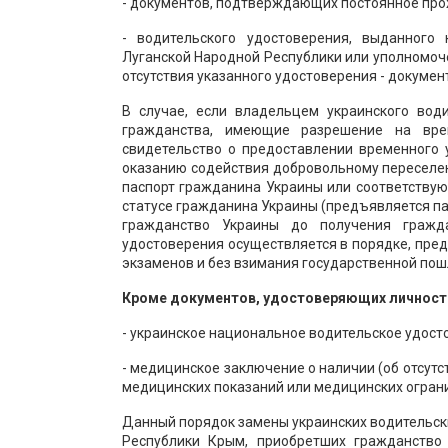
- документов, подтверждающих постоянное про
- водительского удостоверения, выданного
Луганской Народной Республики или уполномоче
отсутствия указанного удостоверения - докуме
В случае, если владельцем украинского вод
гражданства, имеющие разрешение на вре
свидетельство о предоставлении временного 
оказанию содействия добровольному переселе
паспорт гражданина Украины или соответству
статусе гражданина Украины (предъявляется п
гражданство Украины до получения гражда
удостоверения осуществляется в порядке, пре
экзаменов и без взимания государственной пош
Кроме документов, удостоверяющих личност
- украинское национальное водительское удост
- медицинское заключение о наличии (об отсут
медицинских показаний или медицинских огран
Данный порядок замены украинских водительск
Республики Крым, приобретших гражданство 