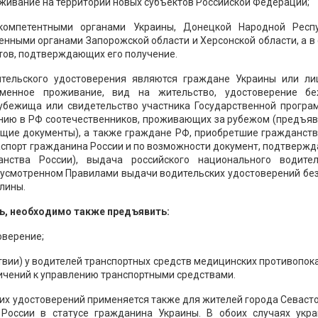
живание на территории новых субъектов Российской Федерации;
 компетентными органами Украины, Донецкой Народной Респу
нными органами Запорожской области и Херсонской области, а в
нтов, подтверждающих его получение.
ительского удостоверения являются граждане Украины или ли
менное проживание, вид на жительство, удостоверение бе
убежища или свидетельство участника Государственной програ
нию в РФ соотечественников, проживающих за рубежом (предъяв
ющие документы), а также граждане РФ, приобретшие гражданств
аспорт гражданина России и по возможности документ, подтвер
нства России), выдача российского национального водител
дусмотренном Правилами выдачи водительских удостоверений бе
лины.
ь, необходимо также предъявить:
оверение;
ствии) у водителей транспортных средств медицинских противопок
ичений к управлению транспортными средствами.
их удостоверений применяется также для жителей города Севаст
России в статусе гражданина Украины. В обоих случаях укра