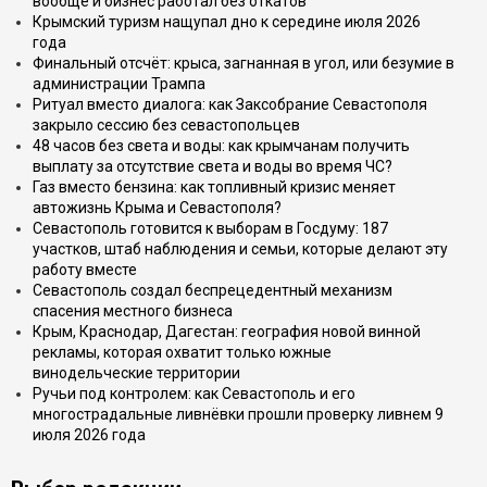
вообще и бизнес работал без откатов
Крымский туризм нащупал дно к середине июля 2026
года
Финальный отсчёт: крыса, загнанная в угол, или безумие в
администрации Трампа
Ритуал вместо диалога: как Заксобрание Севастополя
закрыло сессию без севастопольцев
48 часов без света и воды: как крымчанам получить
выплату за отсутствие света и воды во время ЧС?
Газ вместо бензина: как топливный кризис меняет
автожизнь Крыма и Севастополя?
Севастополь готовится к выборам в Госдуму: 187
участков, штаб наблюдения и семьи, которые делают эту
работу вместе
Севастополь создал беспрецедентный механизм
спасения местного бизнеса
Крым, Краснодар, Дагестан: география новой винной
рекламы, которая охватит только южные
винодельческие территории
Ручьи под контролем: как Севастополь и его
многострадальные ливнёвки прошли проверку ливнем 9
июля 2026 года