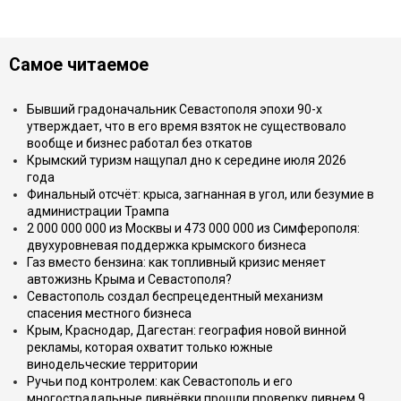
Самое читаемое
Бывший градоначальник Севастополя эпохи 90-х
утверждает, что в его время взяток не существовало
вообще и бизнес работал без откатов
Крымский туризм нащупал дно к середине июля 2026
года
Финальный отсчёт: крыса, загнанная в угол, или безумие в
администрации Трампа
2 000 000 000 из Москвы и 473 000 000 из Симферополя:
двухуровневая поддержка крымского бизнеса
Газ вместо бензина: как топливный кризис меняет
автожизнь Крыма и Севастополя?
Севастополь создал беспрецедентный механизм
спасения местного бизнеса
Крым, Краснодар, Дагестан: география новой винной
рекламы, которая охватит только южные
винодельческие территории
Ручьи под контролем: как Севастополь и его
многострадальные ливнёвки прошли проверку ливнем 9