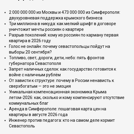
2 000 000 000 из Москвы и 473 000 000 из Симферополя:
двухуровневая поддержка крымского бизнеса
Три миллиона в никуда: как мелкий шрифт в договоре
уничтожит мечты россиян о квартире
Разрыв поколений: кому из россиян по карману первая
квартира в 2026 году
Голос не онлайн: почему севастопольцы пойдут на
выборы 20 сентября?
Топливо, свет, дороги, дети, небо: пять фронтов
губернатора Севастополя
Запрет наличных сделок: как государство готовится к
войне с наличным рублём
От зависти к структуре: почему в России ненависть к
сверхбогатым — это не эмоция
Уникальная компенсационная экономика Крыма
летом-2026: как, сколько и кому компенсируют отсутствие
коммунальных благ
Аренда в Симферополе: пошаговая карта цен на
квартиры в августе 2026 года
Инженер против педагога: кто на самом деле кормит
Севастополь